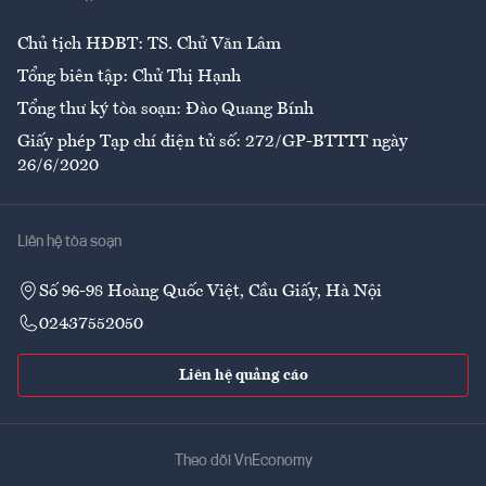
Ẩm thực
Chủ tịch HĐBT: TS. Chử Văn Lâm
Tổng biên tập: Chử Thị Hạnh
Tổng thư ký tòa soạn: Đào Quang Bính
Giấy phép Tạp chí điện tử số: 272/GP-BTTTT ngày
26/6/2020
Liên hệ tòa soạn
Số 96-98 Hoàng Quốc Việt, Cầu Giấy, Hà Nội
02437552050
Liên hệ quảng cáo
Theo dõi VnEconomy