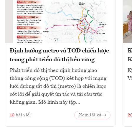
Định hướng metro và TOD chiến lược
K
trong phát triển đô thị bền vững
K
Phát triển đô thị theo định hướng giao
K
thông công cộng (TOD) kết hợp với mạng
V
lưới đường sắt đô thị (metro) là chiến lược
cốt lõi để giải quyết ùn tắc và tái cấu trúc
không gian. Mô hình này tập...
10
bài viết
Xem tất cả
2