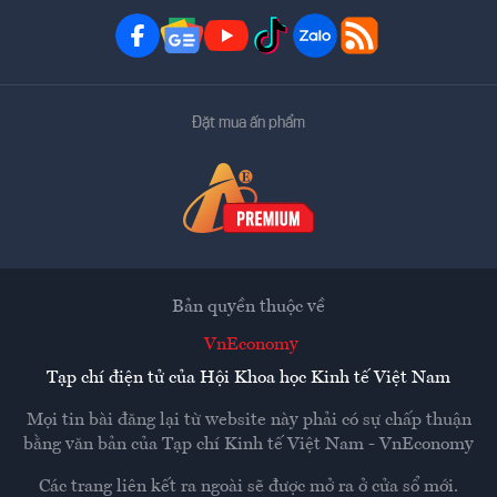
Đặt mua ấn phẩm
Bản quyền thuộc về
VnEconomy
Tạp chí điện tử của Hội Khoa học Kinh tế Việt Nam
Mọi tin bài đăng lại từ website này phải có sự chấp thuận
bằng văn bản của
Tạp chí Kinh tế Việt Nam - VnEconomy
Các trang liên kết ra ngoài sẽ được mở ra ở cửa sổ mới.