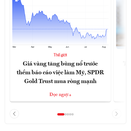
Thế giới
Giá vàng tăng bùng nổ trước
Tr
thềm báo cáo việc làm Mỹ, SPDR
th
Gold Trust mua ròng mạnh
Đọc ngay