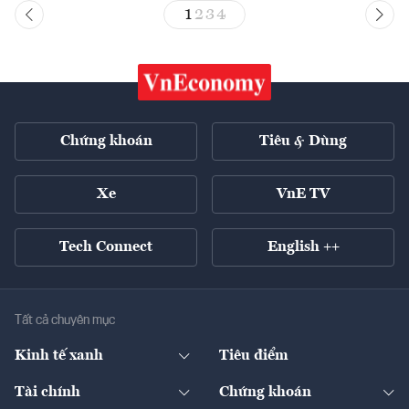
1
2
3
4
Chứng khoán
Tiêu & Dùng
Xe
VnE TV
Tech Connect
English ++
Tất cả chuyên mục
Kinh tế xanh
Tiêu điểm
Chuyển động xanh
Tài chính
Chứng khoán