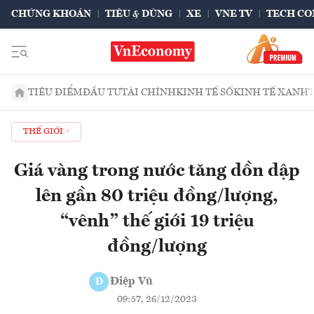
CHỨNG KHOÁN
TIÊU & DÙNG
XE
VNE TV
TECH CO
TIÊU ĐIỂM
ĐẦU TƯ
TÀI CHÍNH
KINH TẾ SỐ
KINH TẾ XANH
THẾ GIỚI
Giá vàng trong nước tăng dồn dập
lên gần 80 triệu đồng/lượng,
“vênh” thế giới 19 triệu
đồng/lượng
Điệp Vũ
Đ
09:57, 26/12/2023