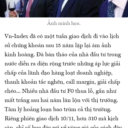
Ảnh minh họa.
Vn-Index đã có một tuần giao dịch đi vào lịch
sử chứng khoán sau 15 năm lặp lại ám ảnh
kinh hoàng. Đà bán tháo của nhà đầu tư trong
nước diễn ra diện rộng trước những áp lực giải
chấp của lãnh đạo hàng loạt doanh nghiệp,
thanh khoản tắc nghẽn, call margin, giải chấp
chéo... Nhiều nhà đầu tư F0 thua lỗ, gần như
mất trắng sau hai năm lăn lộn với thị trường.
Tâm lý hoảng loạn bao trùm cả thị trường.
Riêng phiên giao dịch 10/11, hơn 310 mã kịch
sàn, chỉ số bục đáy rơi về vùng giá của cách đây