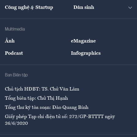
Kinh doanh
Kết nối
Tạp chí kinh tế Việt Nam
eMagazine
Nhà đầu tư
Du lịch
Công nghệ & Startup
Dân sinh
Tư vấn
Nông sản
Doanh nhân
Tư vấn Tiêu & Dùng
Infographics
Hạ tầng
Sức khỏe
Khung pháp lý
Doanh nghiệp
Địa phương
Thị trường
Bảo hiểm
Multimedia
Sự kiện
Nhân lực
Ảnh
eMagazine
Đẹp +
An sinh
Podcast
Infographics
Giải trí
Y tế
Nhà
Ban Biên tập
Ẩm thực
Chủ tịch HĐBT: TS. Chử Văn Lâm
Tổng biên tập: Chử Thị Hạnh
Tổng thư ký tòa soạn: Đào Quang Bính
Giấy phép Tạp chí điện tử số: 272/GP-BTTTT ngày
26/6/2020