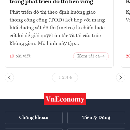
trong phát triển đô thị bền vững
K
Phát triển đô thị theo định hướng giao
K
thông công cộng (TOD) kết hợp với mạng
V
lưới đường sắt đô thị (metro) là chiến lược
cốt lõi để giải quyết ùn tắc và tái cấu trúc
không gian. Mô hình này tập...
10
bài viết
Xem tất cả
2
1
2
3
4
Chứng khoán
Tiêu & Dùng