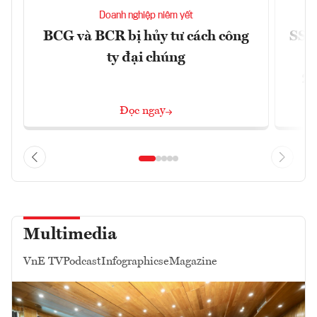
Doanh nghiệp niêm yết
BCG và BCR bị hủy tư cách công
SSI 
ty đại chúng
2/
Đọc ngay
Multimedia
VnE TV
Podcast
Infographics
eMagazine