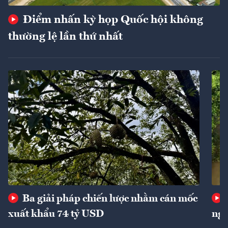
Điểm nhấn kỳ họp Quốc hội không
thường lệ lần thứ nhất
Ba giải pháp chiến lược nhằm cán mốc
xuất khẩu 74 tỷ USD
ngu