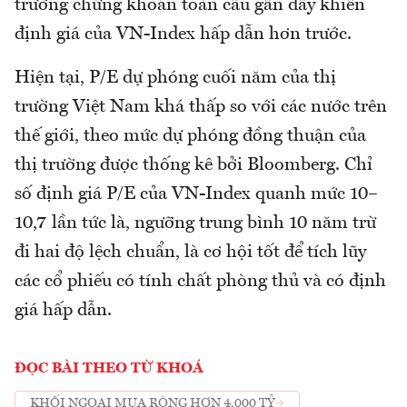
trường chứng khoán toàn cầu gần đây khiến
định giá của VN-Index hấp dẫn hơn trước.
Hiện tại, P/E dự phóng cuối năm của thị
trường Việt Nam khá thấp so với các nước trên
thế giới, theo mức dự phóng đồng thuận của
thị trường được thống kê bởi Bloomberg. Chỉ
số định giá P/E của VN-Index quanh mức 10–
10,7 lần tức là, ngưỡng trung bình 10 năm trừ
đi hai độ lệch chuẩn, là cơ hội tốt để tích lũy
các cổ phiếu có tính chất phòng thủ và có định
giá hấp dẫn.
ĐỌC BÀI THEO TỪ KHOÁ
KHỐI NGOẠI MUA RÒNG HƠN 4.000 TỶ