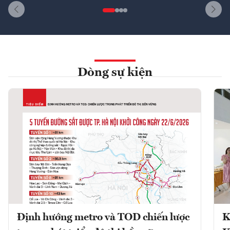
Dòng sự kiện
Định hướng metro và TOD chiến lược
K