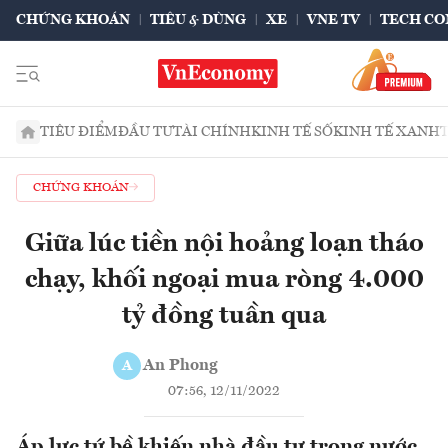
CHỨNG KHOÁN
TIÊU & DÙNG
XE
VNE TV
TECH CO
TIÊU ĐIỂM
ĐẦU TƯ
TÀI CHÍNH
KINH TẾ SỐ
KINH TẾ XANH
CHỨNG KHOÁN
Giữa lúc tiền nội hoảng loạn tháo
chạy, khối ngoại mua ròng 4.000
tỷ đồng tuần qua
An Phong
A
07:56, 12/11/2022
Áp lực tứ bề khiến nhà đầu tư trong nước