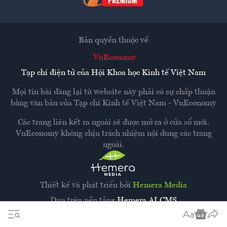
Bản quyền thuộc về
VnEconomy
Tạp chí điện tử của Hội Khoa học Kinh tế Việt Nam
Mọi tin bài đăng lại từ website này phải có sự chấp thuận
bằng văn bản của
Tạp chí Kinh tế Việt Nam - VnEconomy
Các trang liên kết ra ngoài sẽ được mở ra ở cửa sổ mới.
VnEconomy không chịu trách nhiệm nội dung các trang
ngoài.
Thiết kế và phát triển bởi
Hemera Media
Dựa trên nền tảng
Hemera AI CMS