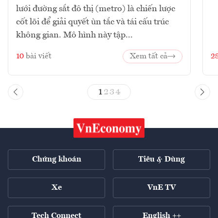
lưới đường sắt đô thị (metro) là chiến lược
cốt lõi để giải quyết ùn tắc và tái cấu trúc
không gian. Mô hình này tập...
10
bài viết
Xem tất cả
2
1
2
3
4
Chứng khoán
Tiêu & Dùng
Xe
VnE TV
Tech Connect
English ++