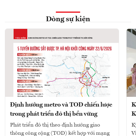
Dòng sự kiện
Định hướng metro và TOD chiến lược
K
trong phát triển đô thị bền vững
K
Phát triển đô thị theo định hướng giao
K
thông công cộng (TOD) kết hợp với mạng
V