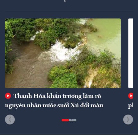
Thanh Hóa khẩn trương làm rõ
nguyên nhân nước suối Xú đổi màu
phí