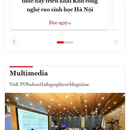
thúc đẩy triển khai Khu công
nâ
nghệ cao sinh học Hà Nội
Đọc ngay
Multimedia
VnE TV
Podcast
Infographics
eMagazine