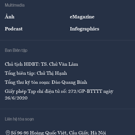
Địa phương
Thị trường
Bảo hiểm
Multimedia
Sự kiện
Nhân lực
Ảnh
eMagazine
Đẹp +
An sinh
Podcast
Infographics
Giải trí
Y tế
Nhà
Ban Biên tập
Ẩm thực
Chủ tịch HĐBT: TS. Chử Văn Lâm
Tổng biên tập: Chử Thị Hạnh
Tổng thư ký tòa soạn: Đào Quang Bính
Giấy phép Tạp chí điện tử số: 272/GP-BTTTT ngày
26/6/2020
Liên hệ tòa soạn
Số 96-98 Hoàng Quốc Việt, Cầu Giấy, Hà Nội