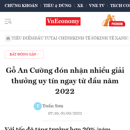
CHỨNG KHOÁN
TIÊU & DÙNG
XE
VNE TV
TECH CO
TIÊU ĐIỂM
ĐẦU TƯ
TÀI CHÍNH
KINH TẾ SỐ
KINH TẾ XANH
BẤT ĐỘNG SẢN
Gỗ An Cường đón nhận nhiều giải
thưởng uy tín ngay từ đầu năm
2022
Tuấn Sơn
T
07:50, 01/03/2022
Với tốc độ tăng trưởng hơn 20%/năm