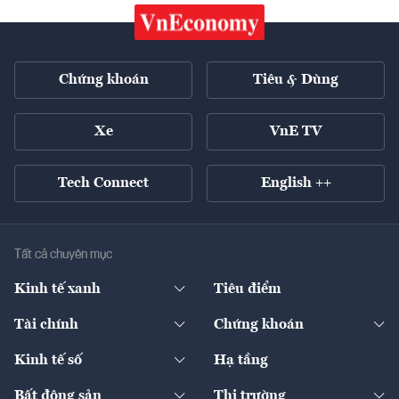
Chứng khoán
Tiêu & Dùng
Xe
VnE TV
Tech Connect
English ++
Tất cả chuyên mục
Kinh tế xanh
Tiêu điểm
Chuyển động xanh
Tài chính
Chứng khoán
Pháp lý
Ngân hàng
Doanh nghiệp niêm yết
Kinh tế số
Hạ tầng
Thương hiệu xanh
Thị trường vốn
Thị trường
Sản phẩm - Thị trường
Bất động sản
Thị trường