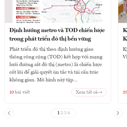
Định hướng metro và TOD chiến lược
K
trong phát triển đô thị bền vững
K
Phát triển đô thị theo định hướng giao
K
thông công cộng (TOD) kết hợp với mạng
V
lưới đường sắt đô thị (metro) là chiến lược
cốt lõi để giải quyết ùn tắc và tái cấu trúc
không gian. Mô hình này tập...
10
bài viết
Xem tất cả
2
1
2
3
4