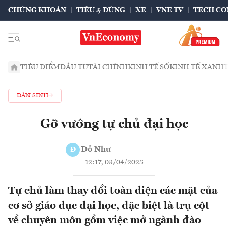
CHỨNG KHOÁN
TIÊU & DÙNG
XE
VNE TV
TECH CO
TIÊU ĐIỂM
ĐẦU TƯ
TÀI CHÍNH
KINH TẾ SỐ
KINH TẾ XANH
DÂN SINH
Gỡ vướng tự chủ đại học
Đỗ Như
Đ
12:17, 03/04/2023
Tự chủ làm thay đổi toàn diện các mặt của
cơ sở giáo dục đại học, đặc biệt là trụ cột
về chuyên môn gồm việc mở ngành đào