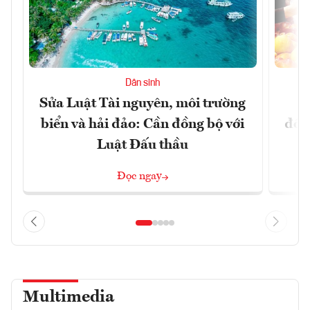
Dân sinh
Sửa Luật Tài nguyên, môi trường
L
biển và hải đảo: Cần đồng bộ với
đổi)
Luật Đấu thầu
Đọc ngay
Multimedia