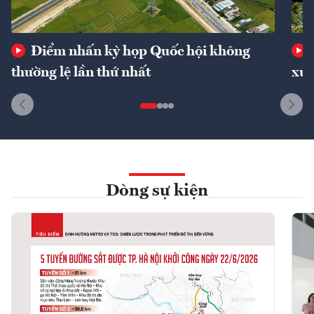
Điểm nhấn kỳ họp Quốc hội không
thường lệ lần thứ nhất
xuấ
Dòng sự kiện