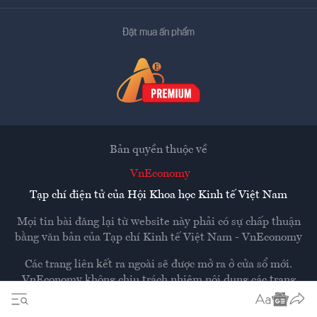
Đặt mua ấn phẩm
Bản quyền thuộc về
VnEconomy
Tạp chí điện tử của Hội Khoa học Kinh tế Việt Nam
Mọi tin bài đăng lại từ website này phải có sự chấp thuận
bằng văn bản của
Tạp chí Kinh tế Việt Nam - VnEconomy
Các trang liên kết ra ngoài sẽ được mở ra ở cửa sổ mới.
VnEconomy không chịu trách nhiệm nội dung các trang
ngoài.