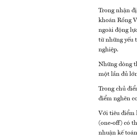
Trong nhận đị
khoán Rồng Vi
ngoài động lực
từ những yếu 
nghiệp.
Những dòng t
một lần đủ lớn
Trong chủ điể
điểm nghẽn cơ
Với tiêu điểm 
(one-off) có t
nhuận kế toán