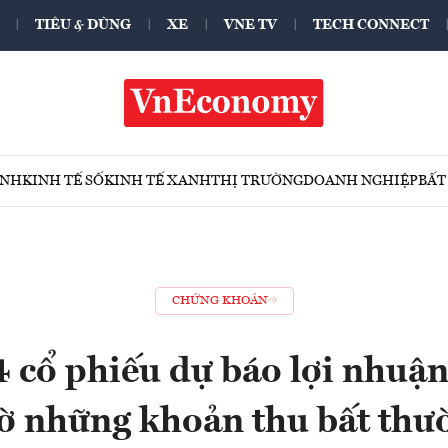
TIÊU & DÙNG
XE
VNE TV
TECH CONNECT
ÍNH
KINH TẾ SỐ
KINH TẾ XANH
THỊ TRƯỜNG
DOANH NGHIỆP
BẤT
CHỨNG KHOÁN
4 cổ phiếu dự báo lợi nhuậ
ờ những khoản thu bất thư