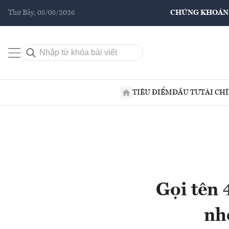
Thứ Bảy, 08/08/2026
CHỨNG KHOÁN
TIÊU ĐIỂM
ĐẦU TƯ
TÀI CH
Gọi tên 
nh