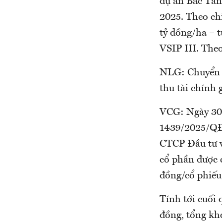
dự án Bắc Tân
2025. Theo ch
tỷ đồng/ha – 
VSIP III. Theo
NLG: Chuyển n
thu tài chính 
VCG: Ngày 30
1439/2025/QĐ
CTCP Đầu tư v
cổ phần được c
đồng/cổ phiếu,
Tính tới cuối 
đồng, tổng kho