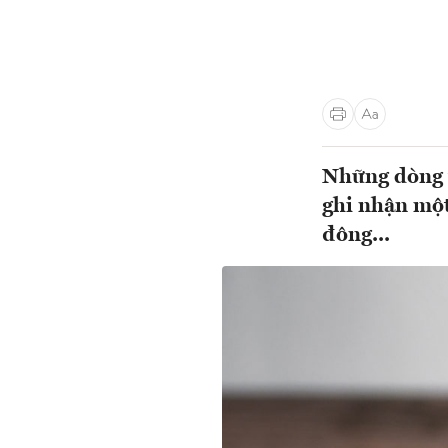
Những dòng 
ghi nhận một 
đông...