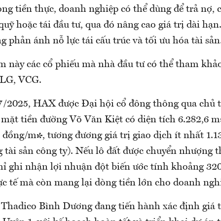
òng tiền thực, doanh nghiệp có thể dùng để trả nợ, c
uỹ hoặc tái đầu tư, qua đó nâng cao giá trị dài hạn.
 phản ánh nỗ lực tái cấu trúc và tối ưu hóa tài sản
ểm này các cổ phiếu mà nhà đầu tư có thể tham khả
LG, VCG.
/2025, HAX được Đại hội cổ đông thông qua chủ 
mặt tiền đường Võ Văn Kiệt có diện tích 6.282,6 m²
u đồng/m², tương đương giá trị giao dịch ít nhất 1.1
 tài sản công ty). Nếu lô đất được chuyển nhượng 
 ghi nhận lợi nhuận đột biến ước tính khoảng 320
ực tế mà còn mang lại dòng tiền lớn cho doanh ngh
hadico Bình Dương đang tiến hành xác định giá tr