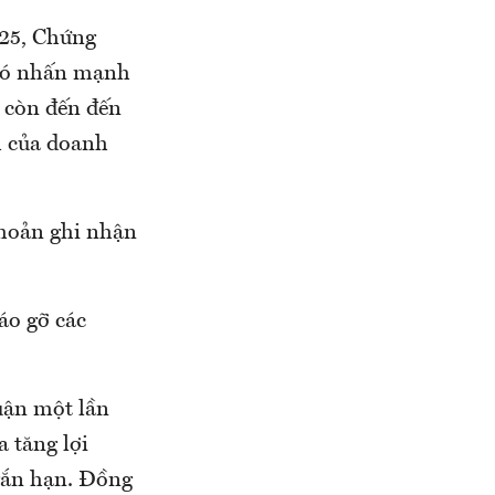
025, Chứng
 đó nhấn mạnh
g còn đến đến
h của doanh
hoản ghi nhận
áo gỡ các
huận một lần
a tăng lợi
ngắn hạn. Đồng