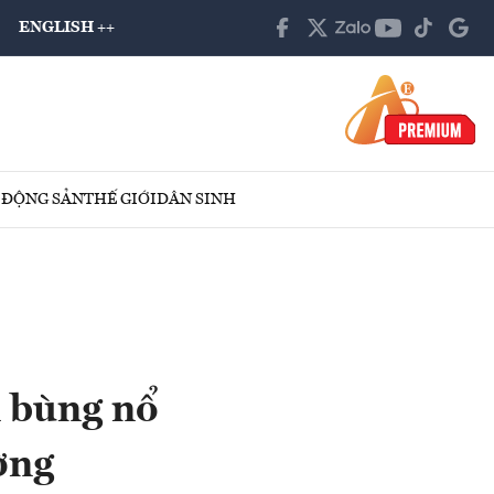
ENGLISH ++
 ĐỘNG SẢN
THẾ GIỚI
DÂN SINH
n bùng nổ
ờng