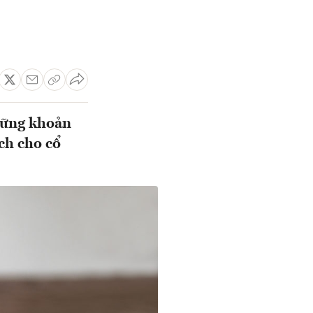
hững khoản
ích cho cổ