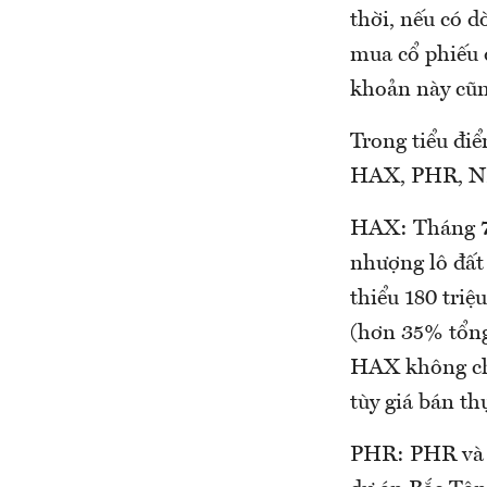
thời, nếu có d
mua cổ phiếu q
khoản này cũng
Trong tiểu đi
HAX, PHR, N
HAX: Tháng 7
nhượng lô đất 
thiểu 180 triệ
(hơn 35% tổng
HAX không chỉ
tùy giá bán th
PHR: PHR và T