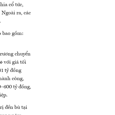
hia cổ tức,
 Ngoài ra, các
.
o bao gồm:
trương chuyển
 với giá tối
31 tỷ đồng
thành công,
–600 tỷ đồng,
iệp.
ị đền bù tại