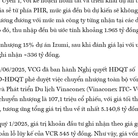
 Uyên 1, với kế hoạch hoàn tất và triển khai dự án
ia sẻ từ phía PHR, mức giá đền bù dự kiến sẽ không
tương đương với mức mà công ty từng nhận tại các
 đó, thu nhập đền bù ước tính khoảng 1.965 tỷ đồn
hượng 15% dự án Izumi, sau khi đánh giá lại với 
ghi nhận ~336 tỷ đồng.
/06/2025, VCG đã ban hành Nghị quyết HĐQT số
-HĐQT phê duyệt việc chuyển nhượng toàn bộ vốn
à Phát triển Du lịch Vinaconex (Vinaconex ITC- V
huyển nhượng là 107,1 triệu cổ phiếu, với giá tối t
 tương ứng tổng giá trị thu về ít nhất 5.140,8 tỷ đồn
quý 1/2025, giá trị khoản đầu tư ghi nhận theo giá gố
ản lỗ lũy kế của VCR 545 tỷ đồng. Như vậy, giá vố