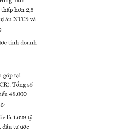
 trong năm
 thấp hơn 2,5
 dự án NTC3 và
g.
ước tính doanh
 góp tại
CR). Tổng số
hiểu 48.000
g.
c là 1.629 tỷ
n đầu tư ước