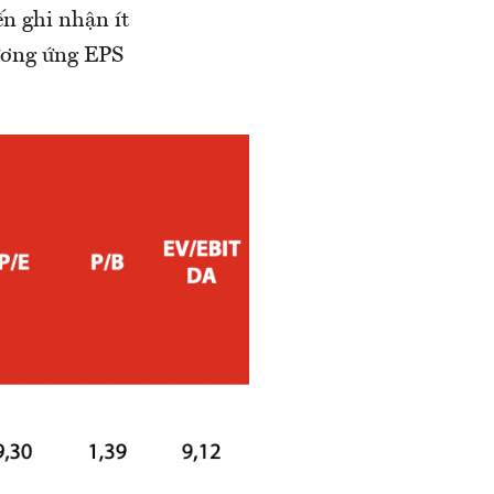
ến ghi nhận ít
tương ứng EPS