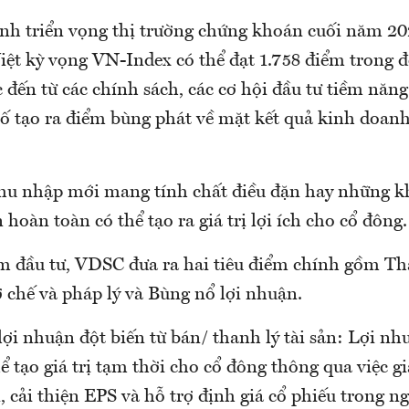
nh triển vọng thị trường chứng khoán cuối năm 2
ệt kỳ vọng VN-Index có thể đạt 1.758 điểm trong
 đến từ các chính sách, các cơ hội đầu tư tiềm năn
tố tạo ra điểm bùng phát về mặt kết quả kinh doan
hu nhập mới mang tính chất điều đặn hay những k
 hoàn toàn có thể tạo ra giá trị lợi ích cho cổ đông.
m đầu tư, VDSC đưa ra hai tiêu điểm chính gồm Th
 chế và pháp lý và Bùng nổ lợi nhuận.
lợi nhuận đột biến từ bán/ thanh lý tài sản: Lợi n
hể tạo giá trị tạm thời cho cổ đông thông qua việc gi
, cải thiện EPS và hỗ trợ định giá cổ phiếu trong 