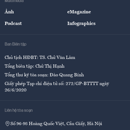
Multimedia
Sự kiện
Nhân lực
Ảnh
eMagazine
Đẹp +
An sinh
Podcast
Infographics
Giải trí
Y tế
Nhà
Ban Biên tập
Ẩm thực
Chủ tịch HĐBT: TS. Chử Văn Lâm
Tổng biên tập: Chử Thị Hạnh
Tổng thư ký tòa soạn: Đào Quang Bính
Giấy phép Tạp chí điện tử số: 272/GP-BTTTT ngày
26/6/2020
Liên hệ tòa soạn
Số 96-98 Hoàng Quốc Việt, Cầu Giấy, Hà Nội