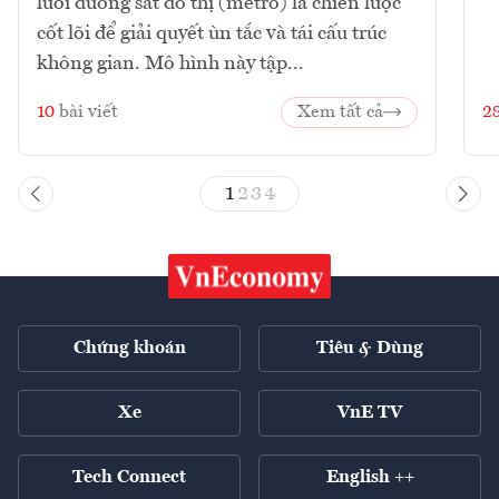
lưới đường sắt đô thị (metro) là chiến lược
cốt lõi để giải quyết ùn tắc và tái cấu trúc
không gian. Mô hình này tập...
10
bài viết
Xem tất cả
2
1
2
3
4
Chứng khoán
Tiêu & Dùng
Xe
VnE TV
Tech Connect
English ++