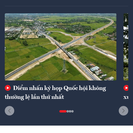
Điểm nhấn kỳ họp Quốc hội không
thường lệ lần thứ nhất
xuấ