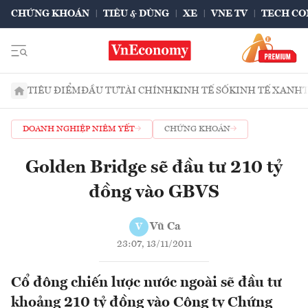
CHỨNG KHOÁN
TIÊU & DÙNG
XE
VNE TV
TECH CO
TIÊU ĐIỂM
ĐẦU TƯ
TÀI CHÍNH
KINH TẾ SỐ
KINH TẾ XANH
DOANH NGHIỆP NIÊM YẾT
CHỨNG KHOÁN
Golden Bridge sẽ đầu tư 210 tỷ
đồng vào GBVS
Vũ Ca
V
23:07, 13/11/2011
Cổ đông chiến lược nước ngoài sẽ đầu tư
khoảng 210 tỷ đồng vào Công ty Chứng