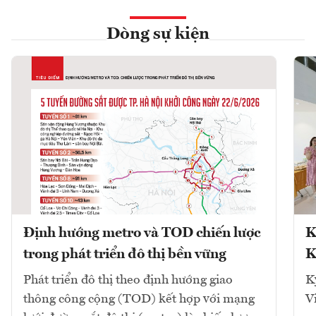
Dòng sự kiện
Định hướng metro và TOD chiến lược
K
trong phát triển đô thị bền vững
K
Phát triển đô thị theo định hướng giao
K
thông công cộng (TOD) kết hợp với mạng
V