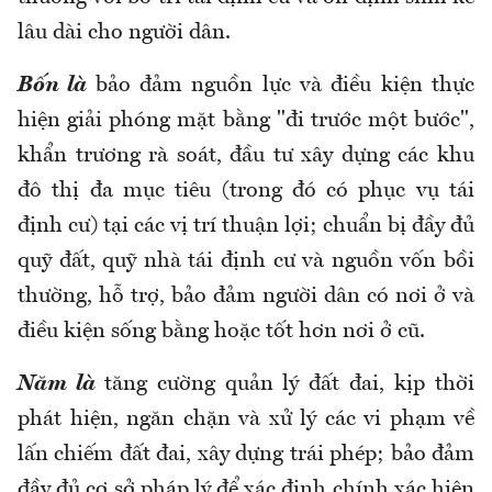
lâu dài cho người dân.
Bốn là
bảo đảm nguồn lực và điều kiện thực
hiện giải phóng mặt bằng "đi trước một bước",
khẩn trương rà soát, đầu tư xây dựng các khu
đô thị đa mục tiêu (trong đó có phục vụ tái
định cư) tại các vị trí thuận lợi; chuẩn bị đầy đủ
quỹ đất, quỹ nhà tái định cư và nguồn vốn bồi
thường, hỗ trợ, bảo đảm người dân có nơi ở và
điều kiện sống bằng hoặc tốt hơn nơi ở cũ.
Năm
là
t
ăng cường quản lý đất đai, kịp thời
phát hiện, ngăn chặn và xử lý các vi phạm về
l
ấ
n chiếm đất đai, xây dựng trái phép; bảo đảm
đầy đủ cơ sở pháp lý để xác định chính xác hiện