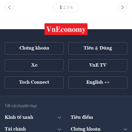
1
2
3
4
Chứng khoán
Tiêu & Dùng
Xe
VnE TV
Tech Connect
English ++
Tất cả chuyên mục
Kinh tế xanh
Tiêu điểm
Chuyển động xanh
Tài chính
Chứng khoán