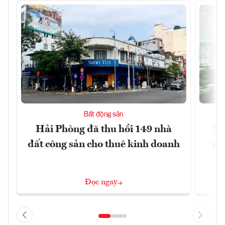
Bất động sản
Hải Phòng đã thu hồi 149 nhà
Xâ
đất công sản cho thuê kinh doanh
nâ
Đọc ngay