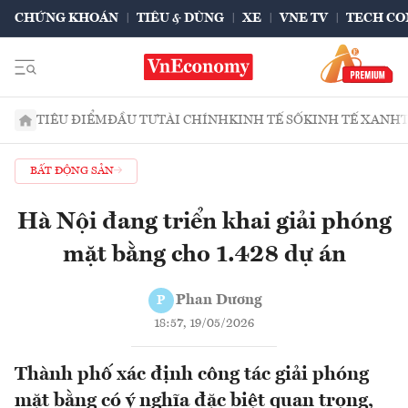
CHỨNG KHOÁN
TIÊU & DÙNG
XE
VNE TV
TECH CO
TIÊU ĐIỂM
ĐẦU TƯ
TÀI CHÍNH
KINH TẾ SỐ
KINH TẾ XANH
BẤT ĐỘNG SẢN
Hà Nội đang triển khai giải phóng
mặt bằng cho 1.428 dự án
Phan Dương
P
18:57, 19/05/2026
Thành phố xác định công tác giải phóng
mặt bằng có ý nghĩa đặc biệt quan trọng,