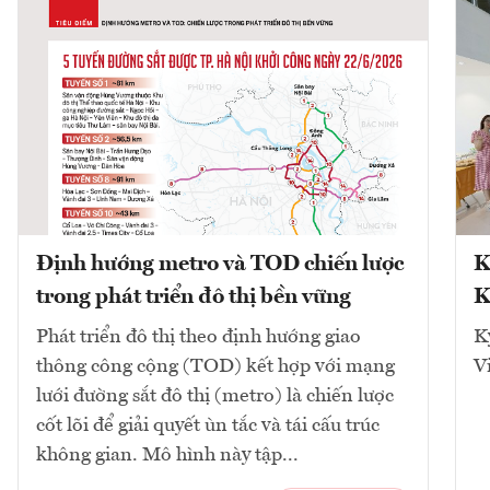
Định hướng metro và TOD chiến lược
K
trong phát triển đô thị bền vững
K
Phát triển đô thị theo định hướng giao
K
thông công cộng (TOD) kết hợp với mạng
V
lưới đường sắt đô thị (metro) là chiến lược
cốt lõi để giải quyết ùn tắc và tái cấu trúc
không gian. Mô hình này tập...