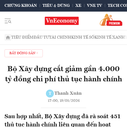
CHỨNG KHOÁN
TIÊU & DÙNG
XE
VNE TV
TECH CO
TIÊU ĐIỂM
ĐẦU TƯ
TÀI CHÍNH
KINH TẾ SỐ
KINH TẾ XANH
BẤT ĐỘNG SẢN
Bộ Xây dựng cắt giảm gần 4.000
tỷ đồng chi phí thủ tục hành chính
Thanh Xuân
T
17:00, 19/05/2026
Sau hợp nhất, Bộ Xây dựng đã rà soát 451
thủ tục hành chính liên quan đến hoạt