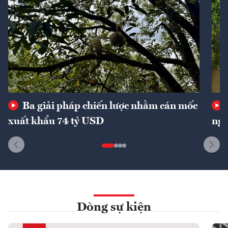
Ba giải pháp chiến lược nhằm cán mốc
xuất khẩu 74 tỷ USD
ngu
Dòng sự kiện