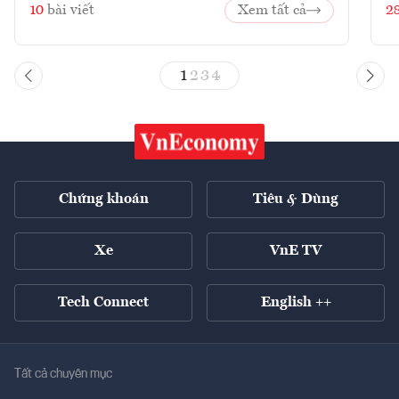
10
bài viết
Xem tất cả
2
1
2
3
4
Chứng khoán
Tiêu & Dùng
Xe
VnE TV
Tech Connect
English ++
Tất cả chuyên mục