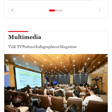
Multimedia
VnE TV
Podcast
Infographics
eMagazine