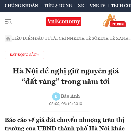
CHỨNG KHOÁN
TIÊU & DÙNG
XE
VNE TV
TECH CO
TIÊU ĐIỂM
ĐẦU TƯ
TÀI CHÍNH
KINH TẾ SỐ
KINH TẾ XANH
BẤT ĐỘNG SẢN
Hà Nội đề nghị giữ nguyên giá
“đất vàng” trong năm tới
Bảo Anh
B
08:09, 08/12/2010
Báo cáo về giá đất chuyển nhượng trên thị
trường của UBND thành phố Hà Nội khác