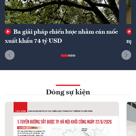
Ba giải pháp chiến lược nhằm cán mốc
xuất khẩu 74 tỷ USD
ngu
Dòng sự kiện