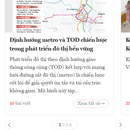
Định hướng metro và TOD chiến lược
K
trong phát triển đô thị bền vững
K
Phát triển đô thị theo định hướng giao
K
thông công cộng (TOD) kết hợp với mạng
V
lưới đường sắt đô thị (metro) là chiến lược
cốt lõi để giải quyết ùn tắc và tái cấu trúc
không gian. Mô hình này tập...
10
bài viết
Xem tất cả
2
1
2
3
4