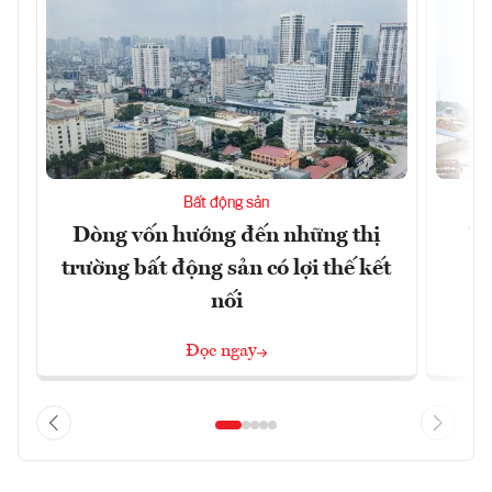
Bất động sản
Dòng vốn hướng đến những thị
Tậ
trường bất động sản có lợi thế kết
t
nối
Đọc ngay