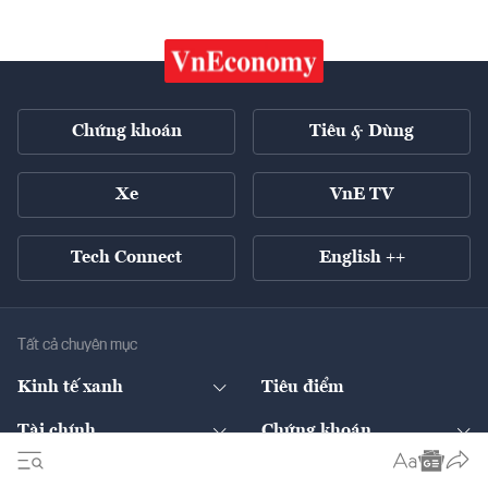
Chứng khoán
Tiêu & Dùng
Xe
VnE TV
Tech Connect
English ++
Tất cả chuyên mục
Kinh tế xanh
Tiêu điểm
Chuyển động xanh
Tài chính
Chứng khoán
Pháp lý
Ngân hàng
Doanh nghiệp niêm yết
Kinh tế số
Hạ tầng