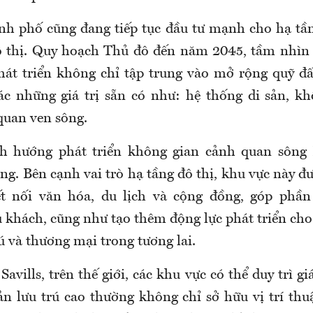
nh phố cũng đang tiếp tục đầu tư mạnh cho hạ tầ
ô thị. Quy hoạch Thủ đô đến năm 2045, tầm nhìn 
át triển không chỉ tập trung vào mở rộng quỹ đ
ác những giá trị sẵn có như: hệ thống di sản, k
quan ven sông.
nh hướng phát triển không gian cảnh quan sông
g. Bên cạnh vai trò hạ tầng đô thị, khu vực này đ
ết nối văn hóa, du lịch và cộng đồng, góp phần
 khách, cũng như tạo thêm động lực phát triển cho
rú và thương mại trong tương lai.
Savills, trên thế giới, các khu vực có thể duy trì gi
ản lưu trú cao thường không chỉ sở hữu vị trí thu