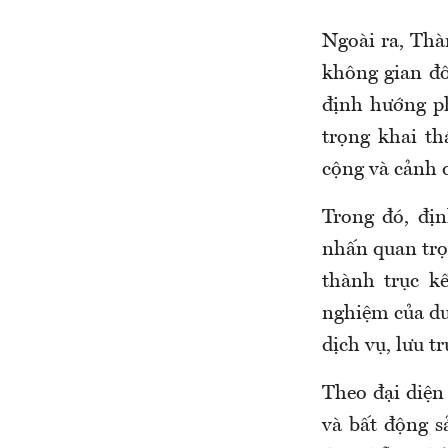
Ngoài ra, Thà
không gian đ
định hướng ph
trọng khai th
cộng và cảnh 
Trong đó, đị
nhấn quan trọn
thành trục k
nghiệm của du
dịch vụ, lưu t
Theo đại diện 
và bất động s