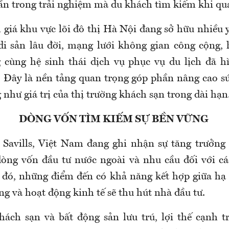
n trong trải nghiệm mà du khách tìm kiếm khi quay
giá khu vực lõi đô thị Hà Nội đang sở hữu nhiều y
di sản lâu đời, mạng lưới không gian công cộng,
 cùng hệ sinh thái dịch vụ phục vụ du lịch đã 
. Đây là nền tảng quan trọng góp phần nâng cao s
như giá trị của thị trường khách sạn trong dài hạn
DÒNG VỐN TÌM KIẾM SỰ BỀN VỮNG
 Savills, Việt Nam đang ghi nhận sự tăng trưởng 
 dòng vốn đầu tư nước ngoài và nhu cầu đối với cá
 đó, những điểm đến có khả năng kết hợp giữa hạ 
g và hoạt động kinh tế sẽ thu hút nhà đầu tư.
hách sạn và bất động sản lưu trú, lợi thế cạnh 