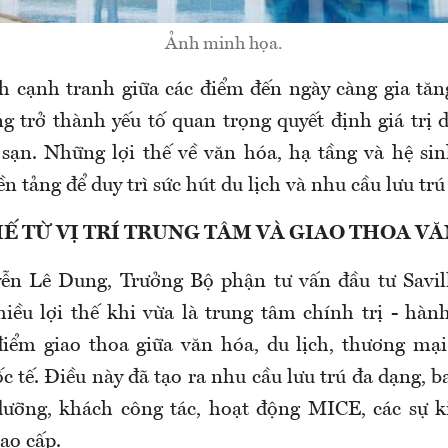
Ảnh minh họa.
h cạnh tranh giữa các điểm đến ngày càng gia tăn
g trở thành yếu tố quan trọng quyết định giá trị 
sạn. Những lợi thế về văn hóa, hạ tầng và hệ sin
n tảng để duy trì sức hút du lịch và nhu cầu lưu tr
HẾ TỪ VỊ TRÍ TRUNG TÂM VÀ GIAO THOA V
ễn Lê Dung, Trưởng Bộ phận tư vấn đầu tư Savil
iều lợi thế khi vừa là trung tâm chính trị - hàn
điểm giao thoa giữa văn hóa, du lịch, thương mạ
c tế. Điều này đã tạo ra nhu cầu lưu trú đa dạng,
dưỡng, khách công tác, hoạt động MICE, các sự k
ao cấp.