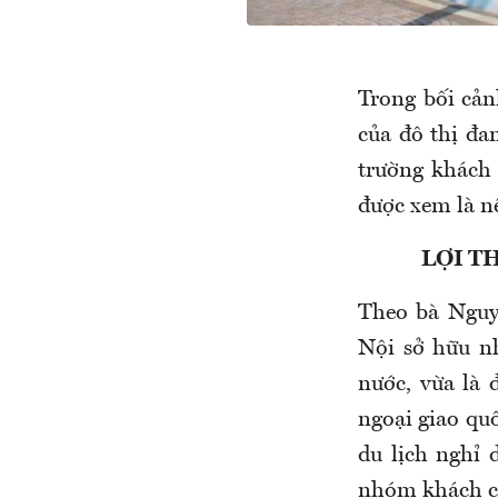
Trong bối cản
của đô thị đan
trường khách 
được xem là nề
LỢI T
Theo bà Nguy
Nội sở hữu nh
nước, vừa là 
ngoại giao quố
du lịch nghỉ 
nhóm khách c