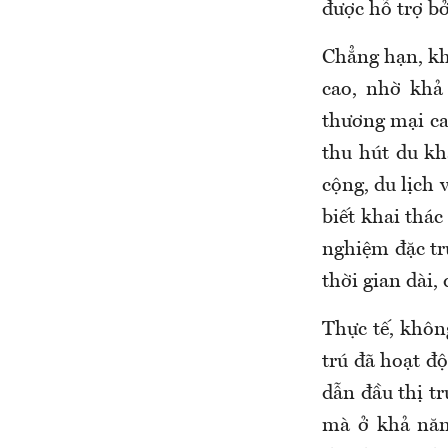
được hỗ trợ bở
Chẳng hạn, khu
cao, nhờ khả
thương mại ca
thu hút du kh
cộng, du lịch 
biết khai thác
nghiệm đặc tr
thời gian dài,
Thực tế, khôn
trú đã hoạt đ
dẫn đầu thị tr
mà ở khả năng