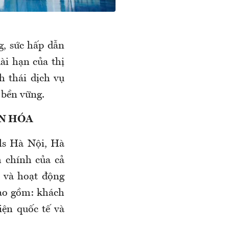
g, sức hấp dẫn
dài hạn của thị
h thái dịch vụ
ú bền vững.
ĂN HÓA
ls Hà Nội, Hà
h chính của cả
i và hoạt động
 bao gồm: khách
iện quốc tế và