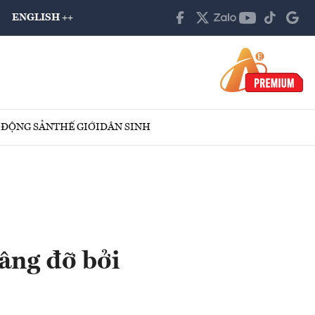
ENGLISH ++
 ĐỘNG SẢN
THẾ GIỚI
DÂN SINH
âng đỡ bởi