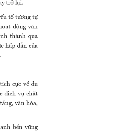
 trở lại.
ếu tố tương tự
 hoạt động văn
hình thành qua
ức hấp dẫn của
.
tích cực về du
c dịch vụ chất
tầng, văn hóa,
tranh bền vững