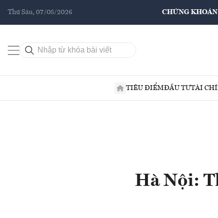
Thứ Sáu, 07/08/2026
CHỨNG KHOÁN
TIÊU ĐIỂM
ĐẦU TƯ
TÀI CH
Hà Nội: T