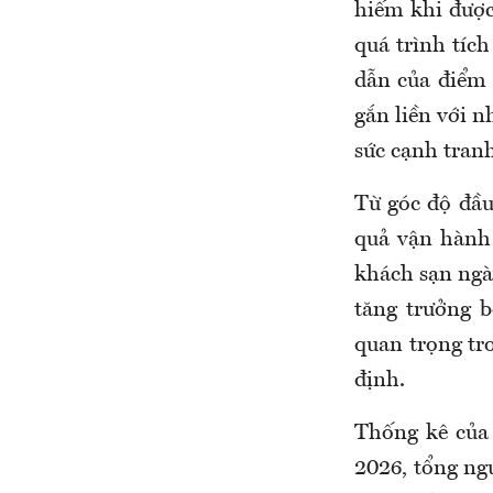
hiếm khi được
quá trình tích
dẫn của điểm đ
gắn liền với 
sức cạnh tran
Từ góc độ đầu
quả vận hành 
khách sạn ngày
tăng trưởng b
quan trọng tro
định.
Thống kê của
2026, tổng ng