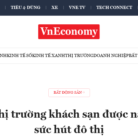
TIÊU & DÙNG
XE
VNE TV
TECH CONNECT
ÍNH
KINH TẾ SỐ
KINH TẾ XANH
THỊ TRƯỜNG
DOANH NGHIỆP
BẤT
BẤT ĐỘNG SẢN
hị trường khách sạn được n
sức hút đô thị