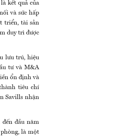
 là kết quả của
 nối và sức hấp
 triển, tài sản
m duy trì được
 lưu trú, hiệu
 đầu tư và M&A
tiền ổn định và
thành tiêu chí
ện Savills nhận
h đến đầu năm
 phòng, là một