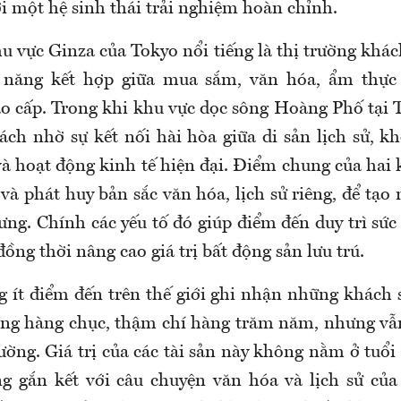
i một hệ sinh thái trải nghiệm hoàn chỉnh.
 vực Ginza của Tokyo nổi tiếng là thị trường khách
 năng kết hợp giữa mua sắm, văn hóa, ẩm thực
o cấp. Trong khi khu vực dọc sông Hoàng Phố tại 
ách nhờ sự kết nối hài hòa giữa di sản lịch sử, k
và hoạt động kinh tế hiện đại. Điểm chung của hai 
 và phát huy bản sắc văn hóa, lịch sử riêng, để tạo
ưng. Chính các yếu tố đó giúp điểm đến duy trì sức
 đồng thời nâng cao giá trị bất động sản lưu trú.
g ít điểm đến trên thế giới ghi nhận những khách 
ộng hàng chục, thậm chí hàng trăm năm, nhưng vẫn 
ường. Giá trị của các tài sản này không nằm ở tuổi
 gắn kết với câu chuyện văn hóa và lịch sử của