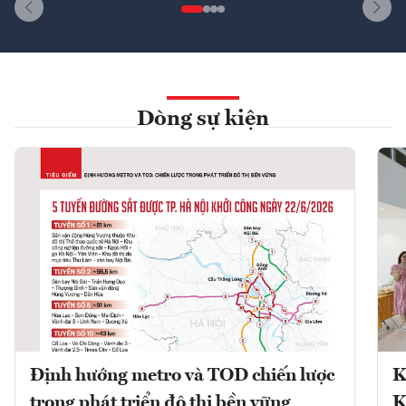
Dòng sự kiện
Định hướng metro và TOD chiến lược
K
trong phát triển đô thị bền vững
K