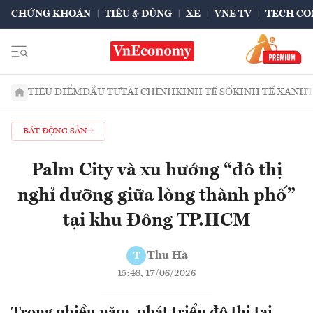
CHỨNG KHOÁN
TIÊU & DÙNG
XE
VNE TV
TECH CO
TIÊU ĐIỂM
ĐẦU TƯ
TÀI CHÍNH
KINH TẾ SỐ
KINH TẾ XANH
BẤT ĐỘNG SẢN
Palm City và xu hướng “đô thị
nghỉ dưỡng giữa lòng thành phố”
tại khu Đông TP.HCM
Thu Hà
T
15:48, 17/06/2026
Trong nhiều năm, phát triển đô thị tại