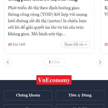
Phát triển đô thị theo định hướng giao
K
thông công cộng (TOD) kết hợp với mạng
V
lưới đường sắt đô thị (metro) là chiến lược
cốt lõi để giải quyết ùn tắc và tái cấu trúc
không gian. Mô hình này tập...
10
bài viết
Xem tất cả
2
1
2
3
4
Chứng khoán
Tiêu & Dùng