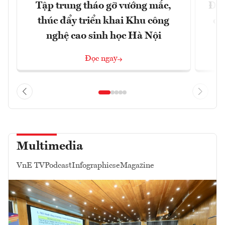
Tập trung tháo gỡ vướng mắc,
Đồn
thúc đẩy triển khai Khu công
dự
nghệ cao sinh học Hà Nội
Đọc ngay
Multimedia
VnE TV
Podcast
Infographics
eMagazine