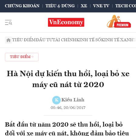
CHỨNG KHOÁN
TIÊU & DÙNG
XE
VNE TV
TECH CO
TIÊU ĐIỂM
ĐẦU TƯ
TÀI CHÍNH
KINH TẾ SỐ
KINH TẾ XANH
TIÊU ĐIỂM
Hà Nội dự kiến thu hồi, loại bỏ xe
máy cũ nát từ 2020
Kiều Linh
K
08:46, 20/06/2017
Bắt đầu từ năm 2020 sẽ thu hồi, loại bỏ
đối với xe máy cũ nát, không đảm bảo tiêu