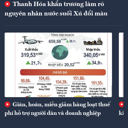
Thanh Hóa khẩn trương làm rõ
nguyên nhân nước suối Xú đổi màu
Giãn, hoãn, miễn giảm hàng loạt thuế
phí hỗ trợ người dân và doanh nghiệp
kin