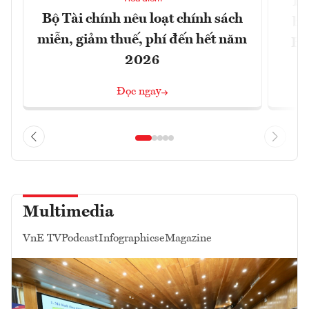
Th
Bộ Tài chính nêu loạt chính sách
bi
miễn, giảm thuế, phí đến hết năm
Hộ
2026
Đọc ngay
Multimedia
VnE TV
Podcast
Infographics
eMagazine