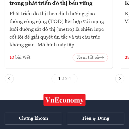
trong phát triển đô thị bền vững
K
Phát triển đô thị theo định hướng giao
K
thông công cộng (TOD) kết hợp với mạng
V
lưới đường sắt đô thị (metro) là chiến lược
cốt lõi để giải quyết ùn tắc và tái cấu trúc
không gian. Mô hình này tập...
10
bài viết
Xem tất cả
2
1
2
3
4
Chứng khoán
Tiêu & Dùng