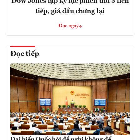
Dow Jones lập kỷ lục phiên thứ 5 liên
tiếp, giá dầu chững lại
Đọc ngay
Đọc tiếp
Đại biểu Quốc hội đề nghị không để