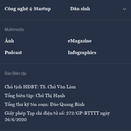
Cafe BĐS
Thị trường
Kinh doanh
Kết nối
Tạp chí kinh tế Việt Nam
eMagazine
Nhà đầu tư
Du lịch
Công nghệ & Startup
Dân sinh
Tư vấn
Nông sản
Doanh nhân
Tư vấn Tiêu & Dùng
Infographics
Hạ tầng
Sức khỏe
Khung pháp lý
Doanh nghiệp
Địa phương
Thị trường
Bảo hiểm
Multimedia
Sự kiện
Nhân lực
Ảnh
eMagazine
Đẹp +
An sinh
Podcast
Infographics
Giải trí
Y tế
Nhà
Ban Biên tập
Ẩm thực
Chủ tịch HĐBT: TS. Chử Văn Lâm
Tổng biên tập: Chử Thị Hạnh
Tổng thư ký tòa soạn: Đào Quang Bính
Giấy phép Tạp chí điện tử số: 272/GP-BTTTT ngày
26/6/2020