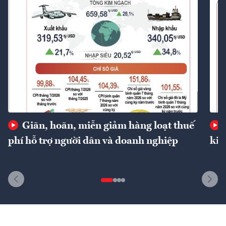
Giãn, hoãn, miễn giảm hàng loạt thuế
phí hỗ trợ người dân và doanh nghiệp
kin