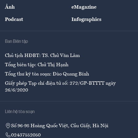
Sự kiện
Nhân lực
Ảnh
eMagazine
Đẹp +
An sinh
Podcast
Infographics
Giải trí
Y tế
Nhà
Ban Biên tập
Ẩm thực
Chủ tịch HĐBT: TS. Chử Văn Lâm
Tổng biên tập: Chử Thị Hạnh
Tổng thư ký tòa soạn: Đào Quang Bính
Giấy phép Tạp chí điện tử số: 272/GP-BTTTT ngày
26/6/2020
Liên hệ tòa soạn
Số 96-98 Hoàng Quốc Việt, Cầu Giấy, Hà Nội
02437552050