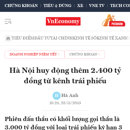
CHỨNG KHOÁN
TIÊU & DÙNG
XE
VNE TV
TECH CO
TIÊU ĐIỂM
ĐẦU TƯ
TÀI CHÍNH
KINH TẾ SỐ
KINH TẾ XANH
DOANH NGHIỆP NIÊM YẾT
CHỨNG KHOÁN
Hà Nội huy động thêm 2.400 tỷ
đồng từ kênh trái phiếu
Hà Anh
H
18:25, 28/11/2013
Phiên đấu thầu có khối lượng gọi thầu là
3.000 tỷ đồng với loại trái phiếu kỳ hạn 3