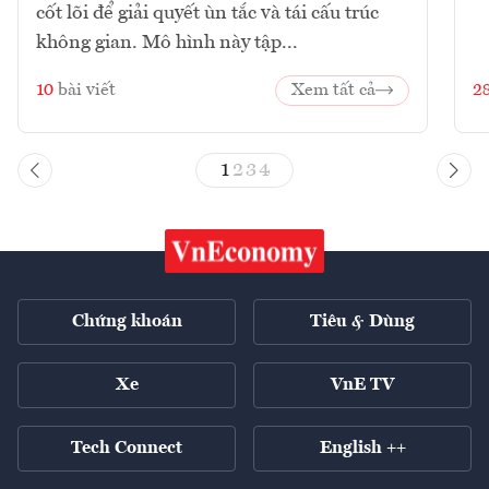
cốt lõi để giải quyết ùn tắc và tái cấu trúc
không gian. Mô hình này tập...
10
bài viết
Xem tất cả
2
1
2
3
4
Chứng khoán
Tiêu & Dùng
Xe
VnE TV
Tech Connect
English ++