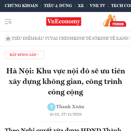
CHỨNG KHOÁN
TIÊU & DÙNG
XE
VNE TV
TECH CO
TIÊU ĐIỂM
ĐẦU TƯ
TÀI CHÍNH
KINH TẾ SỐ
KINH TẾ XANH
BẤT ĐỘNG SẢN
Hà Nội: Khu vực nội đô sẽ ưu tiên
xây dựng không gian, công trình
công cộng
Thanh Xuân
T
15:52, 27/11/2025
Theo Nghị quyết vừa được HĐND Thành