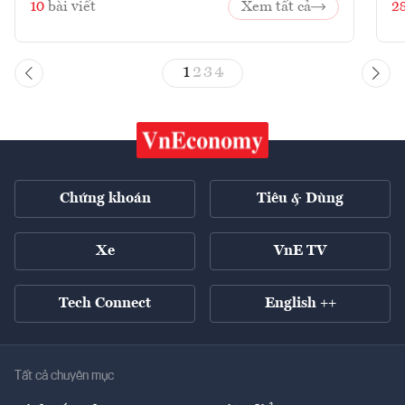
10
bài viết
Xem tất cả
2
1
2
3
4
Chứng khoán
Tiêu & Dùng
Xe
VnE TV
Tech Connect
English ++
Tất cả chuyên mục