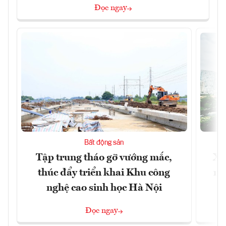
Đọc ngay
Bất động sản
Tập trung tháo gỡ vướng mắc,
Xâ
thúc đẩy triển khai Khu công
nâ
nghệ cao sinh học Hà Nội
Đọc ngay