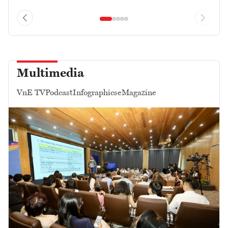
Multimedia
VnE TV
Podcast
Infographics
eMagazine