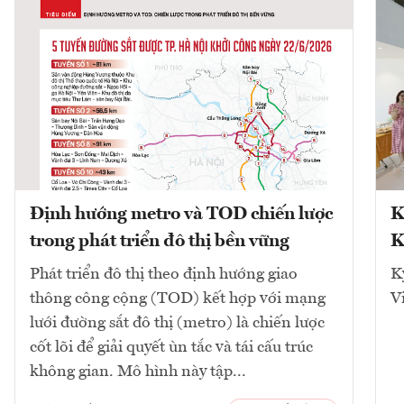
Định hướng metro và TOD chiến lược
K
trong phát triển đô thị bền vững
K
Phát triển đô thị theo định hướng giao
K
thông công cộng (TOD) kết hợp với mạng
V
lưới đường sắt đô thị (metro) là chiến lược
cốt lõi để giải quyết ùn tắc và tái cấu trúc
không gian. Mô hình này tập...