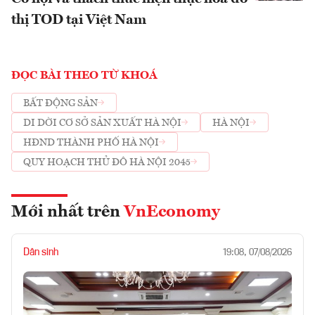
thị TOD tại Việt Nam
ĐỌC BÀI THEO TỪ KHOÁ
BẤT ĐỘNG SẢN
DI DỜI CƠ SỞ SẢN XUẤT HÀ NỘI
HÀ NỘI
HĐND THÀNH PHỐ HÀ NỘI
QUY HOẠCH THỦ ĐÔ HÀ NỘI 2045
Mới nhất trên
VnEconomy
Dân sinh
19:08, 07/08/2026