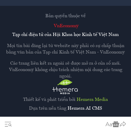
Bản quyền thuộc về
VnEconomy
Tạp chí điện tử của Hội Khoa học Kinh tế Việt Nam
Mọi tin bài đăng lại từ website này phải có sự chấp thuận
bằng văn bản của
Tạp chí Kinh tế Việt Nam - VnEconomy
Các trang liên kết ra ngoài sẽ được mở ra ở cửa sổ mới.
VnEconomy không chịu trách nhiệm nội dung các trang
ngoài.
Thiết kế và phát triển bởi
Hemera Media
Dựa trên nền tảng
Hemera AI CMS