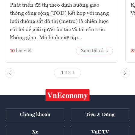
Phát triển đô thị theo định hướng giao
K
thông công cộng (TOD) kết hợp với mạng
V
lưới đường sắt đô thị (metro) là chiến lược
cốt lõi để giải quyết ùn tắc và tái cấu trúc
không gian. Mô hình này tập...
10
bài viết
Xem tất cả
2
1
2
3
4
Chứng khoán
Tiêu & Dùng
Xe
VnE TV