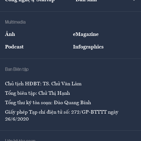
Tư vấn
Nông sản
Doanh nhân
Tư vấn Tiêu & Dùng
Infographics
Hạ tầng
Sức khỏe
Khung pháp lý
Doanh nghiệp
Địa phương
Thị trường
Bảo hiểm
Multimedia
Sự kiện
Nhân lực
Ảnh
eMagazine
Đẹp +
An sinh
Podcast
Infographics
Giải trí
Y tế
Nhà
Ban Biên tập
Ẩm thực
Chủ tịch HĐBT: TS. Chử Văn Lâm
Tổng biên tập: Chử Thị Hạnh
Tổng thư ký tòa soạn: Đào Quang Bính
Giấy phép Tạp chí điện tử số: 272/GP-BTTTT ngày
26/6/2020