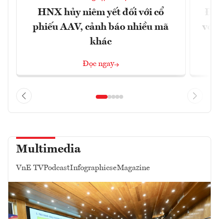
HNX hủy niêm yết đối với cổ
Đề 
phiếu AAV, cảnh báo nhiều mã
với
khác
Đọc ngay
Multimedia
VnE TV
Podcast
Infographics
eMagazine