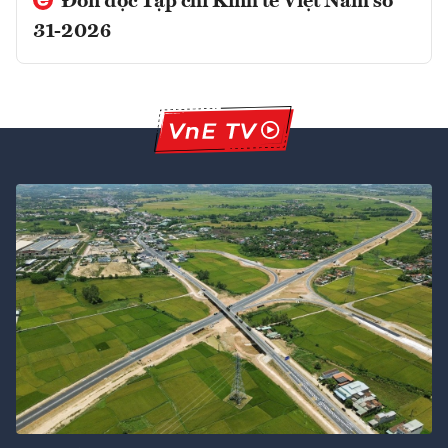
Đón đọc Tạp chí Kinh tế Việt Nam số
31-2026