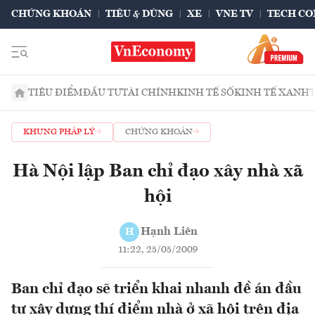
CHỨNG KHOÁN
TIÊU & DÙNG
XE
VNE TV
TECH CO
TIÊU ĐIỂM
ĐẦU TƯ
TÀI CHÍNH
KINH TẾ SỐ
KINH TẾ XANH
KHUNG PHÁP LÝ
CHỨNG KHOÁN
Hà Nội lập Ban chỉ đạo xây nhà xã
hội
Hạnh Liên
H
11:22, 25/05/2009
Ban chỉ đạo sẽ triển khai nhanh đề án đầu
tư xây dựng thí điểm nhà ở xã hội trên địa