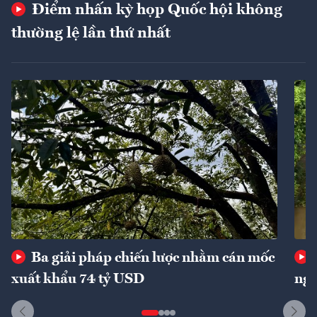
Điểm nhấn kỳ họp Quốc hội không
thường lệ lần thứ nhất
Ba giải pháp chiến lược nhằm cán mốc
xuất khẩu 74 tỷ USD
ngu