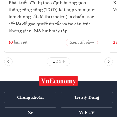
Phát triển đô thị theo định hướng giao
K
thông công cộng (TOD) kết hợp với mạng
V
lưới đường sắt đô thị (metro) là chiến lược
cốt lõi để giải quyết ùn tắc và tái cấu trúc
không gian. Mô hình này tập...
10
bài viết
Xem tất cả
2
1
2
3
4
Chứng khoán
Tiêu & Dùng
Xe
VnE TV