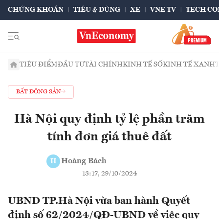
CHỨNG KHOÁN
TIÊU & DÙNG
XE
VNE TV
TECH CO
TIÊU ĐIỂM
ĐẦU TƯ
TÀI CHÍNH
KINH TẾ SỐ
KINH TẾ XANH
BẤT ĐỘNG SẢN
Hà Nội quy định tỷ lệ phần trăm
tính đơn giá thuê đất
Hoàng Bách
H
13:17, 29/10/2024
UBND TP.Hà Nội vừa ban hành Quyết
định số 62/2024/QĐ-UBND về việc quy