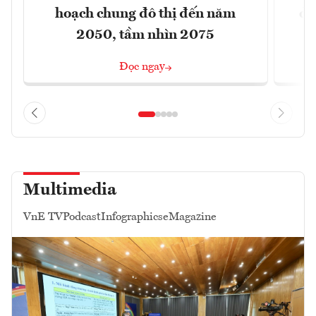
hoạch chung đô thị đến năm
dự
2050, tầm nhìn 2075
Đọc ngay
Multimedia
VnE TV
Podcast
Infographics
eMagazine