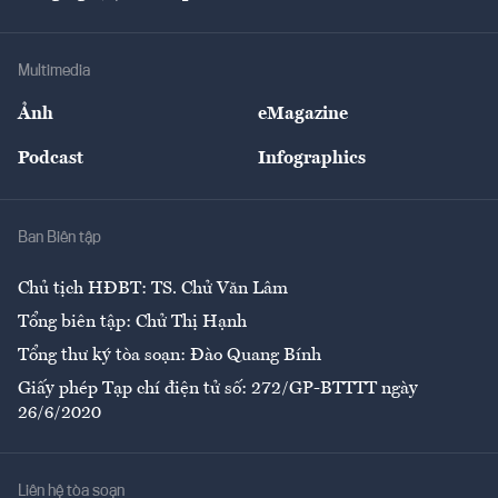
Doanh nhân
Tư vấn Tiêu & Dùng
Infographics
Hạ tầng
Sức khỏe
Khung pháp lý
Doanh nghiệp
Địa phương
Thị trường
Bảo hiểm
Multimedia
Sự kiện
Nhân lực
Ảnh
eMagazine
Đẹp +
An sinh
Podcast
Infographics
Giải trí
Y tế
Nhà
Ban Biên tập
Ẩm thực
Chủ tịch HĐBT: TS. Chử Văn Lâm
Tổng biên tập: Chử Thị Hạnh
Tổng thư ký tòa soạn: Đào Quang Bính
Giấy phép Tạp chí điện tử số: 272/GP-BTTTT ngày
26/6/2020
Liên hệ tòa soạn