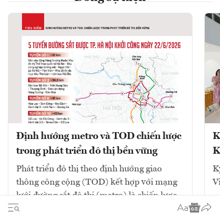
Định hướng metro và TOD chiến lược
K
trong phát triển đô thị bền vững
K
Phát triển đô thị theo định hướng giao
K
thông công cộng (TOD) kết hợp với mạng
V
lưới đường sắt đô thị (metro) là chiến lược
cốt lõi để giải quyết ùn tắc và tái cấu trúc