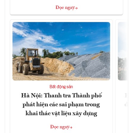
Đọc ngay
Bất động sản
Hà Nội: Thanh tra Thành phố
Hà
phát hiện các sai phạm trong
đặc
khai thác vật liệu xây dựng
Đọc ngay