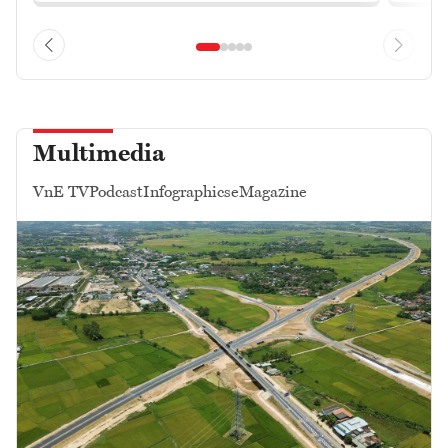
Multimedia
VnE TV
Podcast
Infographics
eMagazine