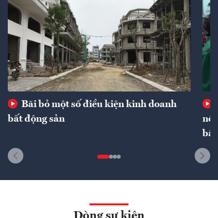
Bãi bỏ một số điều kiện kinh doanh
bất động sản
nôn
bất
Dòng sự kiện