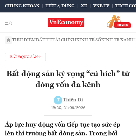
CHỨNG KHOÁN
TIÊU & DÙNG
XE
VNE TV
TECH CO
TIÊU ĐIỂM
ĐẦU TƯ
TÀI CHÍNH
KINH TẾ SỐ
KINH TẾ XANH
BẤT ĐỘNG SẢN
Bất động sản kỳ vọng “cú hích” từ
dòng vốn đa kênh
Thiên Di
T
19:20, 21/05/2026
Áp lực huy động vốn tiếp tục tạo sức ép
lên thị trường bất động sản. Trong bối