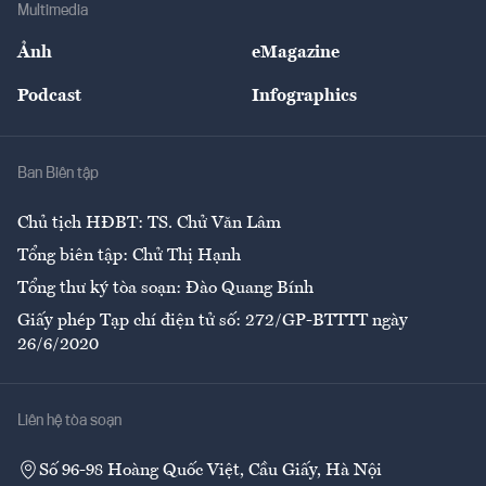
Bảo hiểm
Multimedia
Sự kiện
Nhân lực
Ảnh
eMagazine
Đẹp +
An sinh
Podcast
Infographics
Giải trí
Y tế
Nhà
Ban Biên tập
Ẩm thực
Chủ tịch HĐBT: TS. Chử Văn Lâm
Tổng biên tập: Chử Thị Hạnh
Tổng thư ký tòa soạn: Đào Quang Bính
Giấy phép Tạp chí điện tử số: 272/GP-BTTTT ngày
26/6/2020
Liên hệ tòa soạn
Số 96-98 Hoàng Quốc Việt, Cầu Giấy, Hà Nội