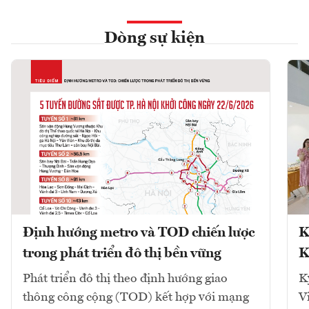
Dòng sự kiện
Định hướng metro và TOD chiến lược
K
trong phát triển đô thị bền vững
K
Phát triển đô thị theo định hướng giao
K
thông công cộng (TOD) kết hợp với mạng
V