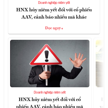
Doanh nghiệp niêm yết
HNX hủy niêm yết đối với cổ phiếu
AAV, cảnh báo nhiều mã khác
Đọc ngay
Doanh nghiệp niêm yết
HNX hủy niêm yết đối với cổ
Đề 
phiếu AAV, cảnh báo nhiều mã
với