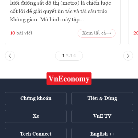
lưới đường sắt đô thị (metro) là chiến lược
cốt lõi để giải quyết ùn tắc và tái cấu trúc
không gian. Mô hình này tập...
10
bài viết
Xem tất cả
2
1
2
3
4
Chứng khoán
Tiêu & Dùng
Xe
VnE TV
Tech Connect
English ++