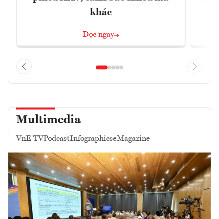
khác
Đọc ngay
Multimedia
VnE TV
Podcast
Infographics
eMagazine