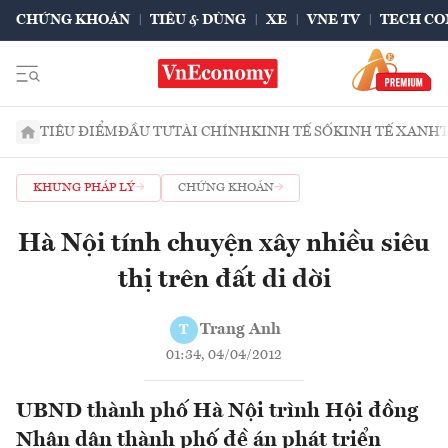
CHỨNG KHOÁN
TIÊU & DÙNG
XE
VNE TV
TECH CO
TIÊU ĐIỂM
ĐẦU TƯ
TÀI CHÍNH
KINH TẾ SỐ
KINH TẾ XANH
KHUNG PHÁP LÝ
CHỨNG KHOÁN
Hà Nội tính chuyện xây nhiều siêu
thị trên đất di dời
Trang Anh
T
01:34, 04/04/2012
UBND thành phố Hà Nội trình Hội đồng
Nhân dân thành phố đề án phát triển