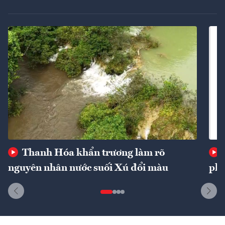
Thanh Hóa khẩn trương làm rõ
nguyên nhân nước suối Xú đổi màu
phí