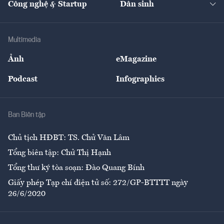
Công nghệ & Startup
Dân sinh
Tư vấn
Nông sản
Doanh nhân
Tư vấn Tiêu & Dùng
Infographics
Hạ tầng
Sức khỏe
Khung pháp lý
Doanh nghiệp
Địa phương
Thị trường
Bảo hiểm
Multimedia
Sự kiện
Nhân lực
Ảnh
eMagazine
Đẹp +
An sinh
Podcast
Infographics
Giải trí
Y tế
Nhà
Ban Biên tập
Ẩm thực
Chủ tịch HĐBT: TS. Chử Văn Lâm
Tổng biên tập: Chử Thị Hạnh
Tổng thư ký tòa soạn: Đào Quang Bính
Giấy phép Tạp chí điện tử số: 272/GP-BTTTT ngày
26/6/2020