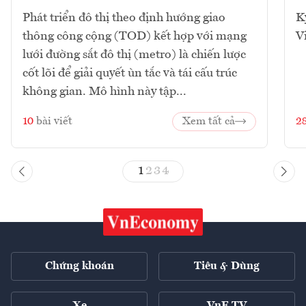
Phát triển đô thị theo định hướng giao
K
thông công cộng (TOD) kết hợp với mạng
V
lưới đường sắt đô thị (metro) là chiến lược
cốt lõi để giải quyết ùn tắc và tái cấu trúc
không gian. Mô hình này tập...
10
bài viết
Xem tất cả
2
1
2
3
4
Chứng khoán
Tiêu & Dùng
Xe
VnE TV