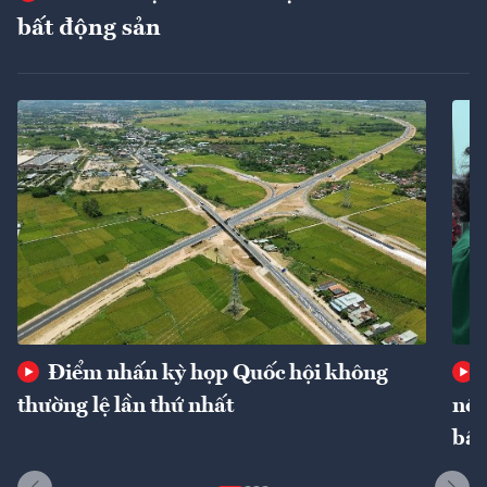
bất động sản
Điểm nhấn kỳ họp Quốc hội không
thường lệ lần thứ nhất
nôn
bất