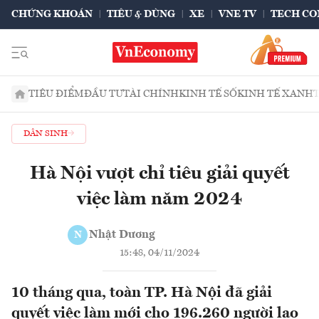
CHỨNG KHOÁN
TIÊU & DÙNG
XE
VNE TV
TECH CO
TIÊU ĐIỂM
ĐẦU TƯ
TÀI CHÍNH
KINH TẾ SỐ
KINH TẾ XANH
DÂN SINH
Hà Nội vượt chỉ tiêu giải quyết
việc làm năm 2024
Nhật Dương
N
15:48, 04/11/2024
10 tháng qua, toàn TP. Hà Nội đã giải
quyết việc làm mới cho 196.260 người lao