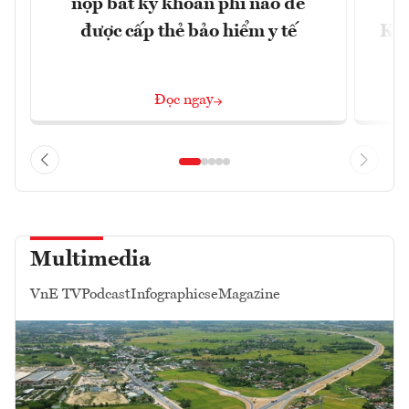
nộp bất kỳ khoản phí nào để
c
được cấp thẻ bảo hiểm y tế
Khô
Đọc ngay
Multimedia
VnE TV
Podcast
Infographics
eMagazine