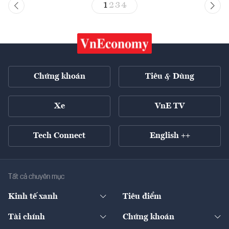
1
2
3
4
Chứng khoán
Tiêu & Dùng
Xe
VnE TV
Tech Connect
English ++
Tất cả chuyên mục
Kinh tế xanh
Tiêu điểm
Chuyển động xanh
Tài chính
Chứng khoán
Pháp lý