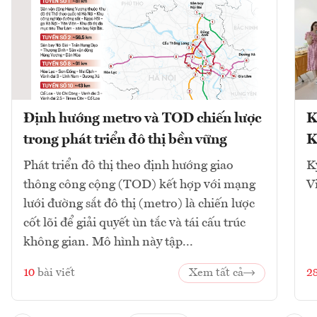
Định hướng metro và TOD chiến lược
K
trong phát triển đô thị bền vững
K
Phát triển đô thị theo định hướng giao
K
thông công cộng (TOD) kết hợp với mạng
V
lưới đường sắt đô thị (metro) là chiến lược
cốt lõi để giải quyết ùn tắc và tái cấu trúc
không gian. Mô hình này tập...
10
bài viết
Xem tất cả
2