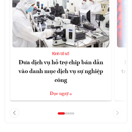
Kinh tế số
Đưa dịch vụ hỗ trợ chip bán dẫn
Ha
vào danh mục dịch vụ sự nghiệp
trị
công
Đọc ngay