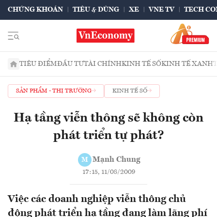
CHỨNG KHOÁN
TIÊU & DÙNG
XE
VNE TV
TECH CO
TIÊU ĐIỂM
ĐẦU TƯ
TÀI CHÍNH
KINH TẾ SỐ
KINH TẾ XANH
SẢN PHẨM - THỊ TRƯỜNG
KINH TẾ SỐ
Hạ tầng viễn thông sẽ không còn
phát triển tự phát?
Mạnh Chung
M
17:15, 11/08/2009
Việc các doanh nghiệp viễn thông chủ
động phát triển hạ tầng đang làm lãng phí