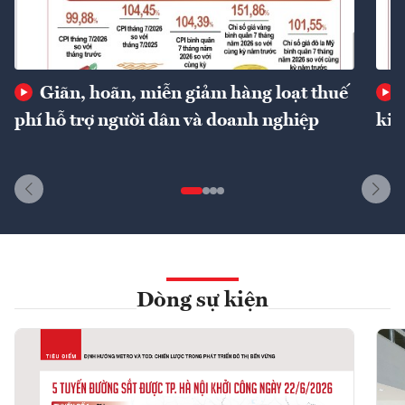
Giãn, hoãn, miễn giảm hàng loạt thuế
phí hỗ trợ người dân và doanh nghiệp
kin
Dòng sự kiện