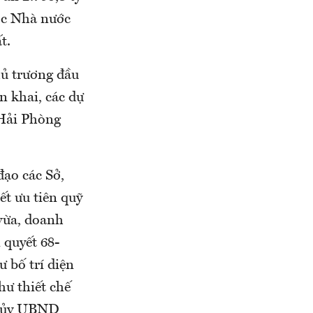
ợc Nhà nước
t.
hủ trương đầu
ển khai, các dự
 Hải Phòng
ạo các Sở,
ết ưu tiên quỹ
vừa, doanh
 quyết 68-
 bố trí diện
hư thiết chế
ng ủy UBND