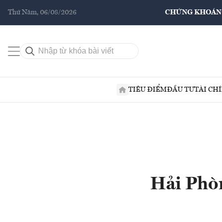
Thứ Năm, 06/08/2026
CHỨNG KHOÁN
TIÊU ĐIỂM
ĐẦU TƯ
TÀI CH
Hải Phòn