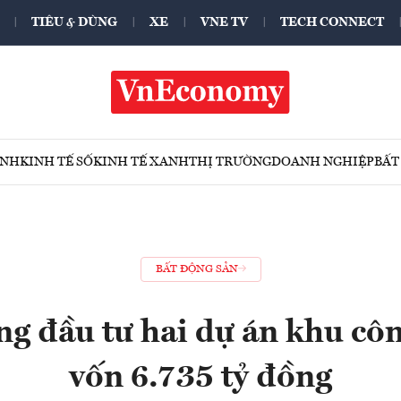
TIÊU & DÙNG
XE
VNE TV
TECH CONNECT
ÍNH
KINH TẾ SỐ
KINH TẾ XANH
THỊ TRƯỜNG
DOANH NGHIỆP
BẤT
BẤT ĐỘNG SẢN
g đầu tư hai dự án khu cô
vốn 6.735 tỷ đồng