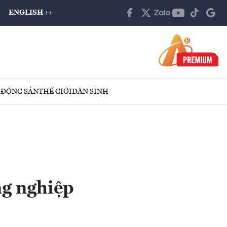
ENGLISH ++
 ĐỘNG SẢN
THẾ GIỚI
DÂN SINH
ng nghiệp