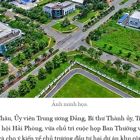
Ảnh minh họa.
hâu, Ủy viên Trung ương Đảng, Bí thư Thành ủy, 
 hội Hải Phòng, vừa chủ trì cuộc họp Ban Thường 
à cho ý kiến về chủ trương đầu tư hai dự án khu cô