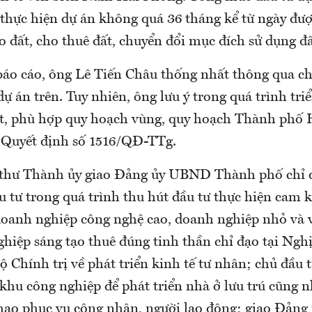
 thực hiện dự án không quá 36 tháng kể từ ngày đư
o đất, cho thuê đất, chuyển đổi mục đích sử dụng đấ
báo cáo, ông Lê Tiến Châu thống nhất thông qua c
 dự án trên. Tuy nhiên, ông lưu ý trong quá trình tri
t, phù hợp quy hoạch vùng, quy hoạch Thành phố
i Quyết định số 1516/QĐ-TTg.
 thư Thành ủy giao Đảng ủy UBND Thành phố chỉ đ
 tư trong quá trình thu hút đầu tư thực hiện cam k
doanh nghiệp công nghệ cao, doanh nghiệp nhỏ và 
hiệp sáng tạo thuê đúng tinh thần chỉ đạo tại Nghị
hính trị về phát triển kinh tế tư nhân; chủ đầu tư
 khu công nghiệp để phát triển nhà ở lưu trú cũng n
thao phục vụ công nhân, người lao động; giao Đả