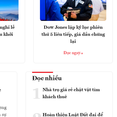
nghỉ lễ
Dow Jones lập kỷ lục phiên
u khởi
thứ 5 liên tiếp, giá dầu chững
lại
Đọc ngay
Đọc nhiều
1
Nhà trọ giá rẻ chật vật tìm
c
khách thuê
ượng
n sự
Hoàn thiện Luật Đất đai để