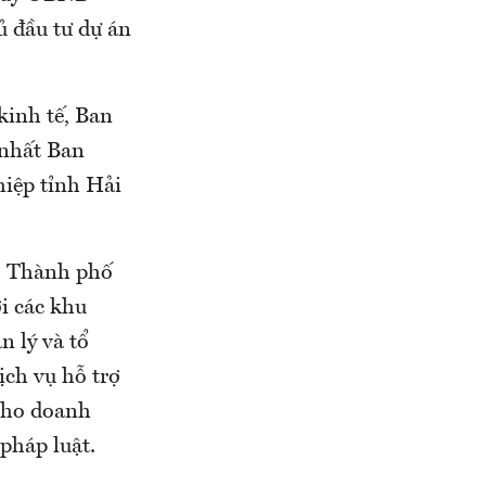
ủ đầu tư dự án
kinh tế, Ban
 nhất Ban
iệp tỉnh Hải
D Thành phố
i các khu
 lý và tổ
ịch vụ hỗ trợ
 cho doanh
pháp luật.