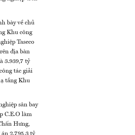
nh bày về chủ
ầng Khu công
nghiệp Taseco
rên địa bàn
 3.939,7 tỷ
công tác giải
hạ tầng Khu
 nghiệp sân bay
ệp C.E.O làm
ã Chấn Hưng,
án 2.795,3 tỷ