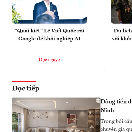
“Quái kiệt” Lê Viết Quốc rời
Du lịch
Google để khởi nghiệp AI
với khủ
Đọc ngay
Đọc tiếp
Dòng tiền đ
Ninh
Trong bối cản
chuyên gia qu