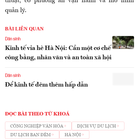
thuật, có phương án vận hành và mô hình
quản lý.
BÀI LIÊN QUAN
Dân sinh
Kinh tế vỉa hè Hà Nội: Cần một cơ chế
công bằng, nhân văn và an toàn xã hội
Dân sinh
Để kinh tế đêm thêm hấp dẫn
ĐỌC BÀI THEO TỪ KHOÁ
CÔNG NGHIỆP VĂN HÓA
DỊCH VỤ DU LỊCH
DU LỊCH BAN ĐÊM
HÀ NỘI