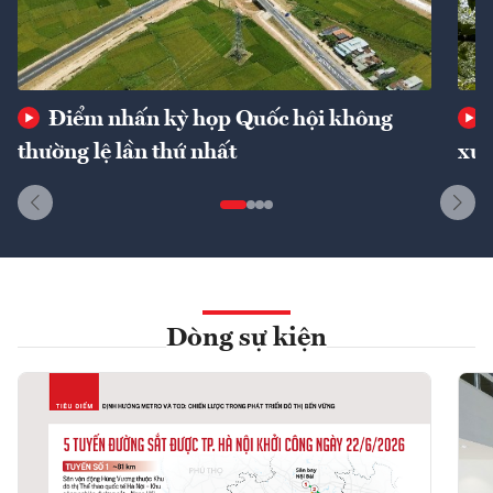
Điểm nhấn kỳ họp Quốc hội không
thường lệ lần thứ nhất
xuấ
Dòng sự kiện