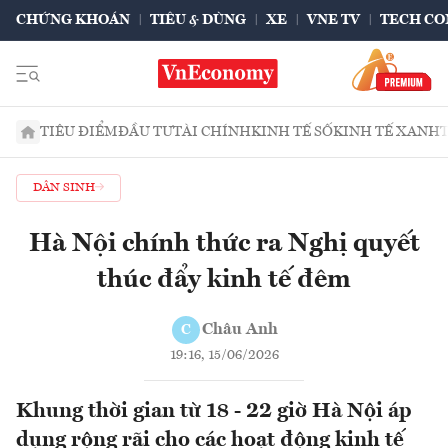
CHỨNG KHOÁN
TIÊU & DÙNG
XE
VNE TV
TECH CO
TIÊU ĐIỂM
ĐẦU TƯ
TÀI CHÍNH
KINH TẾ SỐ
KINH TẾ XANH
DÂN SINH
Hà Nội chính thức ra Nghị quyết
thúc đẩy kinh tế đêm
Châu Anh
C
19:16, 15/06/2026
Khung thời gian từ 18 - 22 giờ Hà Nội áp
dụng rộng rãi cho các hoạt động kinh tế