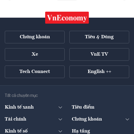
Chứng khoán
Tiêu & Dùng
Xe
VnE TV
Tech Connect
English ++
Tất cả chuyên mục
Kinh tế xanh
Tiêu điểm
Chuyển động xanh
Tài chính
Chứng khoán
Pháp lý
Ngân hàng
Doanh nghiệp niêm yết
Kinh tế số
Hạ tầng