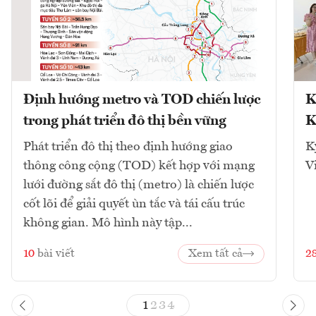
Định hướng metro và TOD chiến lược
K
trong phát triển đô thị bền vững
K
Phát triển đô thị theo định hướng giao
K
thông công cộng (TOD) kết hợp với mạng
V
lưới đường sắt đô thị (metro) là chiến lược
cốt lõi để giải quyết ùn tắc và tái cấu trúc
không gian. Mô hình này tập...
10
bài viết
Xem tất cả
2
1
2
3
4