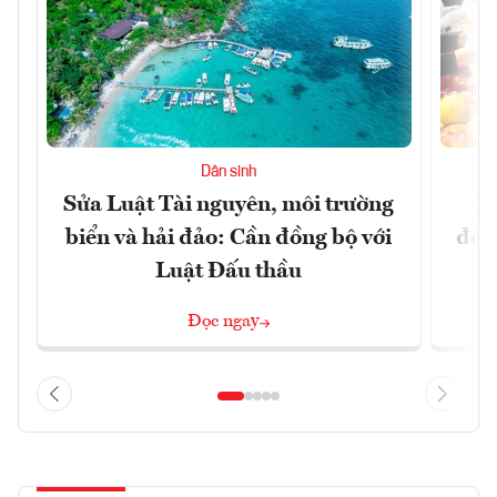
Dân sinh
Sửa Luật Tài nguyên, môi trường
L
biển và hải đảo: Cần đồng bộ với
đổi)
Luật Đấu thầu
Đọc ngay