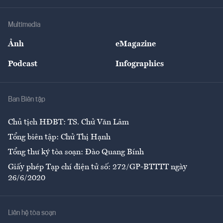
Hạ tầng
Sức khỏe
Khung pháp lý
Doanh nghiệp
Địa phương
Thị trường
Bảo hiểm
Multimedia
Sự kiện
Nhân lực
Ảnh
eMagazine
Đẹp +
An sinh
Podcast
Infographics
Giải trí
Y tế
Nhà
Ban Biên tập
Ẩm thực
Chủ tịch HĐBT: TS. Chử Văn Lâm
Tổng biên tập: Chử Thị Hạnh
Tổng thư ký tòa soạn: Đào Quang Bính
Giấy phép Tạp chí điện tử số: 272/GP-BTTTT ngày
26/6/2020
Liên hệ tòa soạn