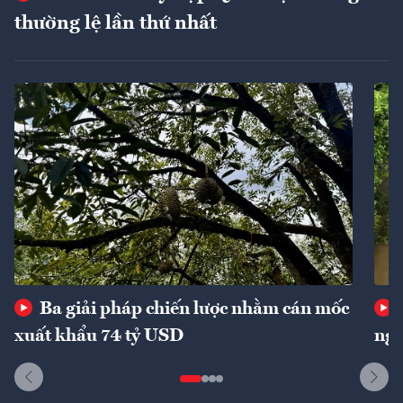
thường lệ lần thứ nhất
Ba giải pháp chiến lược nhằm cán mốc
xuất khẩu 74 tỷ USD
ngu