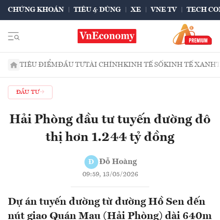
CHỨNG KHOÁN
TIÊU & DÙNG
XE
VNE TV
TECH CO
TIÊU ĐIỂM
ĐẦU TƯ
TÀI CHÍNH
KINH TẾ SỐ
KINH TẾ XANH
ĐẦU TƯ
Hải Phòng đầu tư tuyến đường đô
thị hơn 1.244 tỷ đồng
Đỗ Hoàng
Đ
09:59, 13/05/2026
Dự án tuyến đường từ đường Hồ Sen đến
nút giao Quán Mau (Hải Phòng) dài 640m