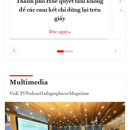
Thành phố Huế quyết tâm không
Phó
để các cam kết chỉ dừng lại trên
ngh
giấy
Đọc ngay
Multimedia
VnE TV
Podcast
Infographics
eMagazine