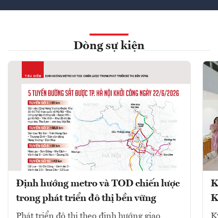
Dòng sự kiện
Định hướng metro và TOD chiến lược
K
trong phát triển đô thị bền vững
K
Phát triển đô thị theo định hướng giao
K