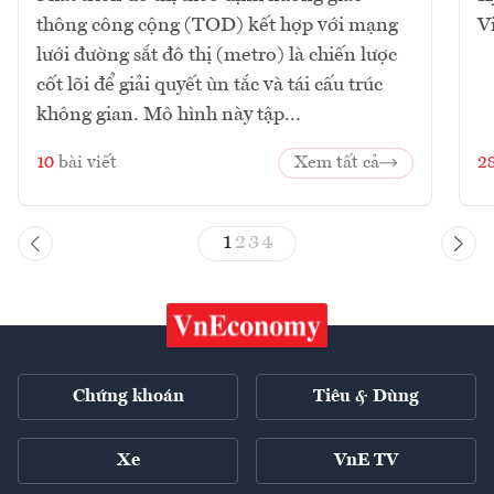
thông công cộng (TOD) kết hợp với mạng
V
lưới đường sắt đô thị (metro) là chiến lược
cốt lõi để giải quyết ùn tắc và tái cấu trúc
không gian. Mô hình này tập...
10
bài viết
Xem tất cả
2
1
2
3
4
Chứng khoán
Tiêu & Dùng
Xe
VnE TV