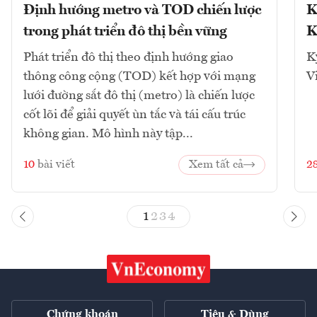
Định hướng metro và TOD chiến lược
K
trong phát triển đô thị bền vững
K
Phát triển đô thị theo định hướng giao
K
thông công cộng (TOD) kết hợp với mạng
V
lưới đường sắt đô thị (metro) là chiến lược
cốt lõi để giải quyết ùn tắc và tái cấu trúc
không gian. Mô hình này tập...
10
bài viết
Xem tất cả
2
1
2
3
4
Chứng khoán
Tiêu & Dùng