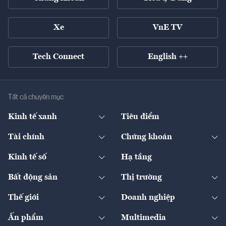
Xe
VnE TV
Tech Connect
English ++
Tất cả chuyên mục
Kinh tế xanh
Tiêu điểm
Chuyển động xanh
Tài chính
Chứng khoán
Pháp lý
Ngân hàng
Doanh nghiệp niêm yết
Kinh tế số
Hạ tầng
Thương hiệu xanh
Thị trường vốn
Thị trường
Sản phẩm - Thị trường
Bất động sản
Thị trường
Diễn đàn
Thuế
Đầu tư
Tài sản số
Chính sách
Xuất nhập khẩu
Thế giới
Doanh nghiệp
Bảo hiểm
Quốc tế
Dịch vụ số
Thị trường
Khung pháp lý
Kinh tế
Chuyển động
Ấn phẩm
Multimedia
Khung pháp lý
Start-up