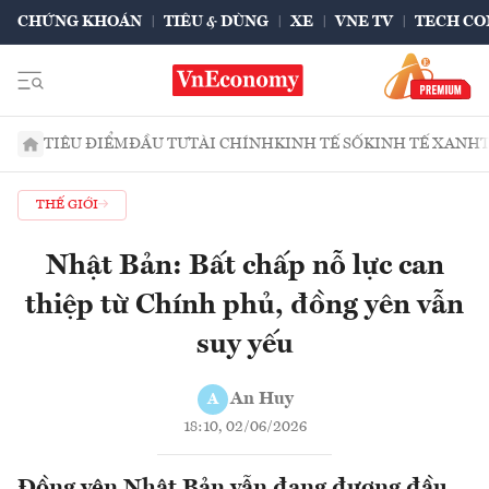
CHỨNG KHOÁN
TIÊU & DÙNG
XE
VNE TV
TECH CO
TIÊU ĐIỂM
ĐẦU TƯ
TÀI CHÍNH
KINH TẾ SỐ
KINH TẾ XANH
THẾ GIỚI
Nhật Bản: Bất chấp nỗ lực can
thiệp từ Chính phủ, đồng yên vẫn
suy yếu
An Huy
A
18:10, 02/06/2026
Đồng yên Nhật Bản vẫn đang đương đầu