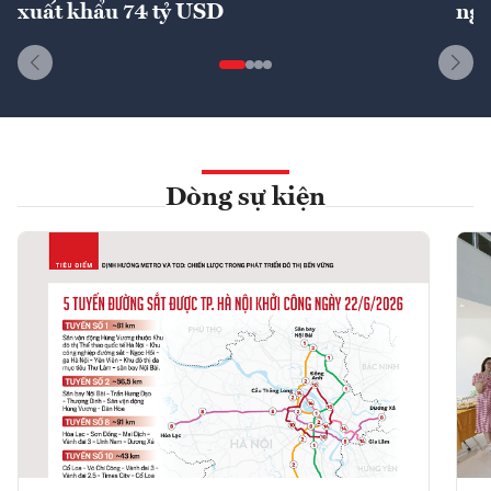
xuất khẩu 74 tỷ USD
ngu
Dòng sự kiện