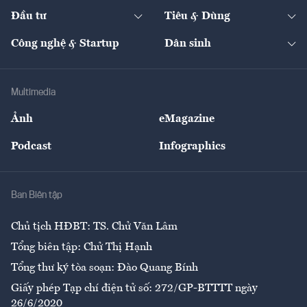
Dự án
Công nghiệp
Chuyển động 24h
Đối thoại
The Guide
Video
Đầu tư
Tiêu & Dùng
Quản trị số
Cafe BĐS
Thị trường
Kinh doanh
Kết nối
Tạp chí kinh tế Việt Nam
eMagazine
Nhà đầu tư
Du lịch
Công nghệ & Startup
Dân sinh
Tư vấn
Nông sản
Doanh nhân
Tư vấn Tiêu & Dùng
Infographics
Hạ tầng
Sức khỏe
Khung pháp lý
Doanh nghiệp
Địa phương
Thị trường
Bảo hiểm
Multimedia
Sự kiện
Nhân lực
Ảnh
eMagazine
Đẹp +
An sinh
Podcast
Infographics
Giải trí
Y tế
Nhà
Ban Biên tập
Ẩm thực
Chủ tịch HĐBT: TS. Chử Văn Lâm
Tổng biên tập: Chử Thị Hạnh
Tổng thư ký tòa soạn: Đào Quang Bính
Giấy phép Tạp chí điện tử số: 272/GP-BTTTT ngày
26/6/2020