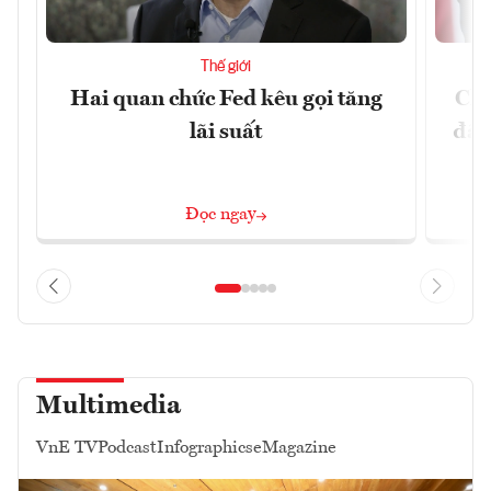
Thế giới
Hai quan chức Fed kêu gọi tăng
Chí
lãi suất
đã 
Đọc ngay
Multimedia
VnE TV
Podcast
Infographics
eMagazine