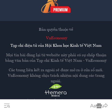
Bản quyền thuộc về
VnEconomy
Tạp chí điện tử của Hội Khoa học Kinh tế Việt Nam
Mọi tin bài đăng lại từ website này phải có sự chấp thuận
bằng văn bản của
Tạp chí Kinh tế Việt Nam - VnEconomy
Các trang liên kết ra ngoài sẽ được mở ra ở cửa sổ mới.
VnEconomy không chịu trách nhiệm nội dung các trang
ngoài.
Thiết kế và phát triển bởi
Hemera Media
Dựa trên nền tảng
Hemera AI CMS