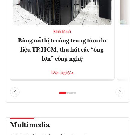
Kinh tế số
Bùng nổ thị trường trung tâm dữ
T
liệu TP.HCM, thu hút các “ông
lớn” công nghệ
Đọc ngay
Multimedia