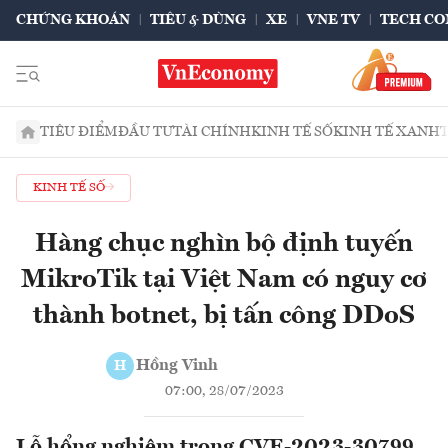
CHỨNG KHOÁN
TIÊU & DÙNG
XE
VNE TV
TECH CO
TIÊU ĐIỂM
ĐẦU TƯ
TÀI CHÍNH
KINH TẾ SỐ
KINH TẾ XANH
KINH TẾ SỐ
Hàng chục nghìn bộ định tuyến
MikroTik tại Việt Nam có nguy cơ
thành botnet, bị tấn công DDoS
Hồng Vinh
H
07:00, 28/07/2023
Lỗ hổng nghiêm trọng CVE-2023-30799