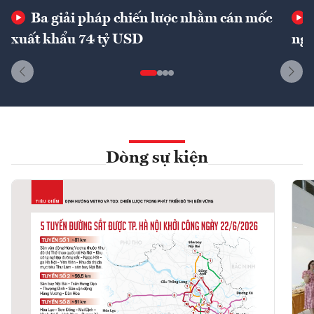
Ba giải pháp chiến lược nhằm cán mốc
xuất khẩu 74 tỷ USD
ngu
Dòng sự kiện