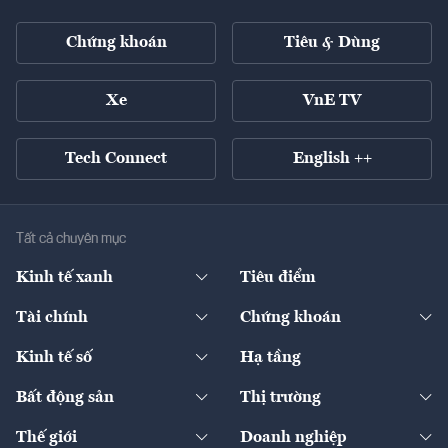
Chứng khoán
Tiêu & Dùng
Xe
VnE TV
Tech Connect
English ++
Tất cả chuyên mục
Kinh tế xanh
Tiêu điểm
Chuyển động xanh
Tài chính
Chứng khoán
Pháp lý
Ngân hàng
Doanh nghiệp niêm yết
Kinh tế số
Hạ tầng
Thương hiệu xanh
Thị trường vốn
Thị trường
Sản phẩm - Thị trường
Bất động sản
Thị trường
Diễn đàn
Thuế
Đầu tư
Tài sản số
Chính sách
Xuất nhập khẩu
Thế giới
Doanh nghiệp
Bảo hiểm
Quốc tế