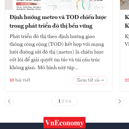
Định hướng metro và TOD chiến lược
K
trong phát triển đô thị bền vững
K
Phát triển đô thị theo định hướng giao
K
thông công cộng (TOD) kết hợp với mạng
V
lưới đường sắt đô thị (metro) là chiến lược
cốt lõi để giải quyết ùn tắc và tái cấu trúc
không gian. Mô hình này tập...
10
bài viết
Xem tất cả
2
1
2
3
4