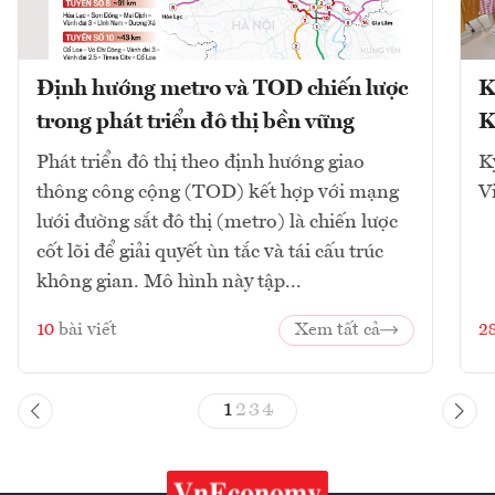
Định hướng metro và TOD chiến lược
K
trong phát triển đô thị bền vững
K
Phát triển đô thị theo định hướng giao
K
thông công cộng (TOD) kết hợp với mạng
V
lưới đường sắt đô thị (metro) là chiến lược
cốt lõi để giải quyết ùn tắc và tái cấu trúc
không gian. Mô hình này tập...
10
bài viết
Xem tất cả
2
1
2
3
4