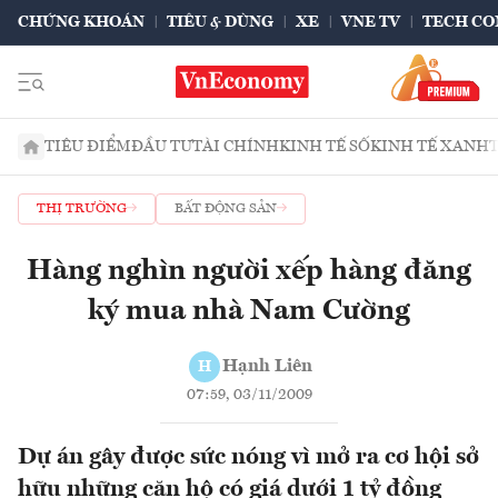
CHỨNG KHOÁN
TIÊU & DÙNG
XE
VNE TV
TECH CO
TIÊU ĐIỂM
ĐẦU TƯ
TÀI CHÍNH
KINH TẾ SỐ
KINH TẾ XANH
THỊ TRƯỜNG
BẤT ĐỘNG SẢN
Hàng nghìn người xếp hàng đăng
ký mua nhà Nam Cường
Hạnh Liên
H
07:59, 03/11/2009
Dự án gây được sức nóng vì mở ra cơ hội sở
hữu những căn hộ có giá dưới 1 tỷ đồng