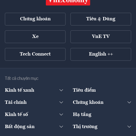
Chứng khoán
Tiêu & Dùng
Xe
VnE TV
Tech Connect
English ++
Tất cả chuyên mục
Kinh tế xanh
Tiêu điểm
Chuyển động xanh
Tài chính
Chứng khoán
Pháp lý
Ngân hàng
Doanh nghiệp niêm yết
Kinh tế số
Hạ tầng
Thương hiệu xanh
Thị trường vốn
Thị trường
Sản phẩm - Thị trường
Bất động sản
Thị trường
Diễn đàn
Thuế
Đầu tư
Tài sản số
Chính sách
Xuất nhập khẩu