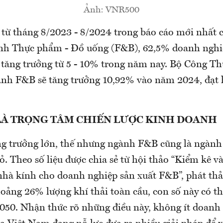
Ảnh: VNR500
 từ tháng 8/2023 - 8/2024 trong báo cáo mới nhất
nh Thực phẩm - Đồ uống (F&B), 62,5% doanh nghi
tăng trưởng từ 5 - 10% trong năm nay. Bộ Công T
nh F&B sẽ tăng trưởng 10,92% vào năm 2024, đạt
LÀ TRỌNG TÂM CHIẾN LƯỢC KINH DOANH
g trưởng lớn, thế nhưng ngành F&B cũng là ngành 
. Theo số liệu được chia sẻ từ hội thảo “Kiểm kê v
 nhà kính cho doanh nghiệp sản xuất F&B”, phát thả
ảng 26% lượng khí thải toàn cầu, con số này có th
050. Nhận thức rõ những điều này, không ít doanh