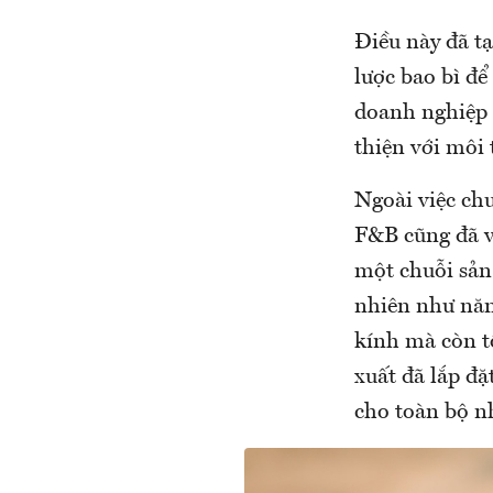
Điều này đã tạ
lược bao bì để
doanh nghiệp 
thiện với môi
Ngoài việc chu
F&B cũng đã v
một chuỗi sản
nhiên như năn
kính mà còn t
xuất đã lắp đặ
cho toàn bộ n