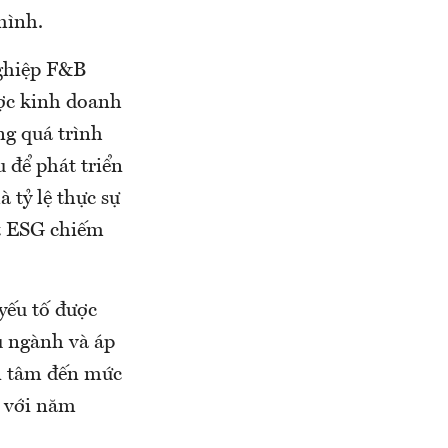
mình.
nghiệp F&B
ược kinh doanh
ng quá trình
 để phát triển
 tỷ lệ thực sự
ết ESG chiếm
yếu tố được
ù ngành và áp
an tâm đến mức
o với năm