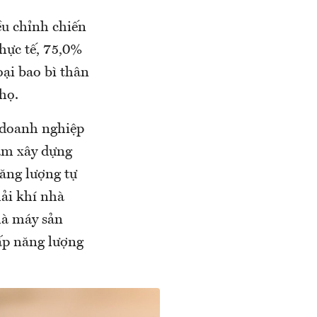
ều chỉnh chiến
Thực tế, 75,0%
ại bao bì thân
họ.
c doanh nghiệp
ằm xây dựng
ăng lượng tự
ải khí nhà
hà máy sản
cấp năng lượng