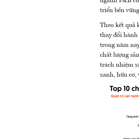
ngành F&B của
triển bền vững
Theo kết quả 
thay đổi hành
trong năm nay
chất lượng sả
trách nhiệm x
xanh, hữu cơ, 