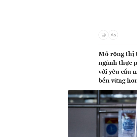
Mở rộng thị 
ngành thực p
với yêu cầu 
bền vững h