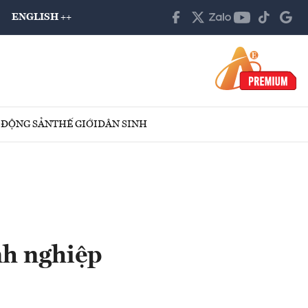
ENGLISH ++
 ĐỘNG SẢN
THẾ GIỚI
DÂN SINH
nh nghiệp