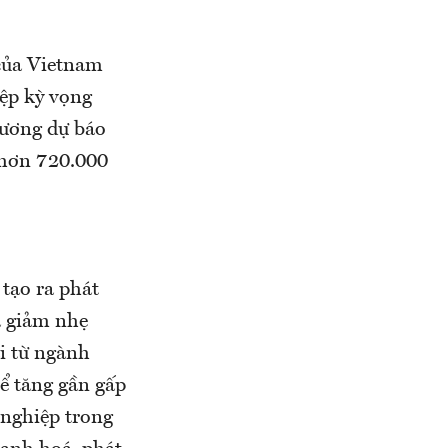
 của Vietnam
ệp kỳ vọng
hương dự báo
 hơn 720.000
tạo ra phát
à giảm nhẹ
i từ ngành
ể tăng gần gấp
 nghiệp trong