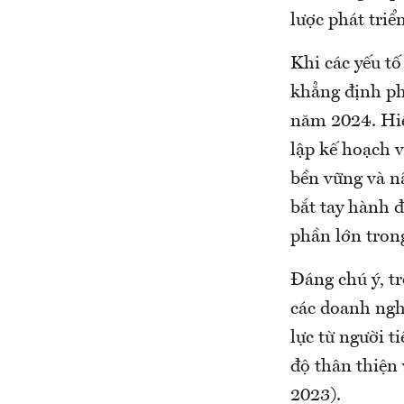
lược phát triể
Khi các yếu t
khẳng định ph
năm 2024. Hiệ
lập kế hoạch 
bền vững và nâ
bắt tay hành 
phần lớn trong
Đáng chú ý, t
các doanh ngh
lực từ người t
độ thân thiện
2023).