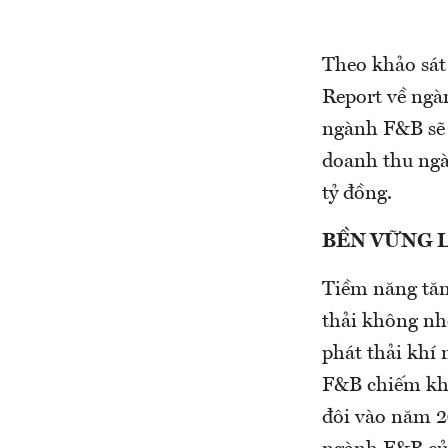
Theo khảo sát
Report về ngà
ngành F&B sẽ 
doanh thu ngà
tỷ đồng.
BỀN VỮNG 
Tiềm năng tăn
thải không nhỏ
phát thải khí
F&B chiếm kho
đôi vào năm 2