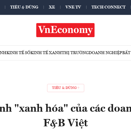
TIÊU & DÙNG
XE
VNE TV
TECH CONNECT
ÍNH
KINH TẾ SỐ
KINH TẾ XANH
THỊ TRƯỜNG
DOANH NGHIỆP
BẤT
TIÊU & DÙNG
nh "xanh hóa" của các doa
F&B Việt