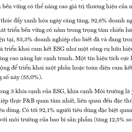
n bền vững có thể nâng cao giá trị thương hiệu của 
ố thúc đẩy xanh hóa ngày càng tăng, 92,6% doanh 
át triển bền vững có nằm trong trọng tâm chiến l
n tại, 83,3% doanh nghiệp cho biết đã và đang tro
và triển khai cam kết ESG như một công cụ hữu hiệu
ng cao năng lực cạnh tranh. Một tín hiệu tích cực là
động để triển khai một phần hoặc toàn diện cam k
 số này (55,0%).
rong 3 khía cạnh của ESG, khía cạnh Môi trường là 
iệp thực F&B quan tâm nhất, liên quan đến đặc th
iêu dùng. Có tới 92,1% người tiêu dùng đặc biệt qu
 với môi trường của bao bì sản phẩm (tăng 12,5% s