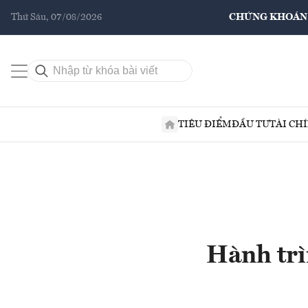
Thứ Sáu, 07/08/2026
CHỨNG KHOÁN
TIÊU ĐIỂM
ĐẦU TƯ
TÀI CH
Hành trì