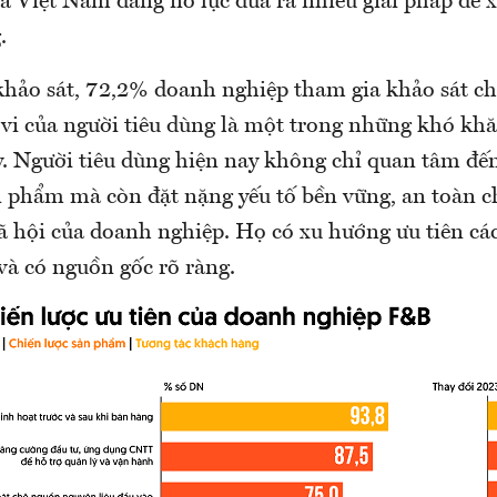
 Việt Nam đang nỗ lực đưa ra nhiều giải pháp để 
.
khảo sát, 72,2% doanh nghiệp tham gia khảo sát ch
 vi của người tiêu dùng là một trong những khó kh
. Người tiêu dùng hiện nay không chỉ quan tâm đến
n phẩm mà còn đặt nặng yếu tố bền vững, an toàn c
ã hội của doanh nghiệp. Họ có xu hướng ưu tiên c
và có nguồn gốc rõ ràng.