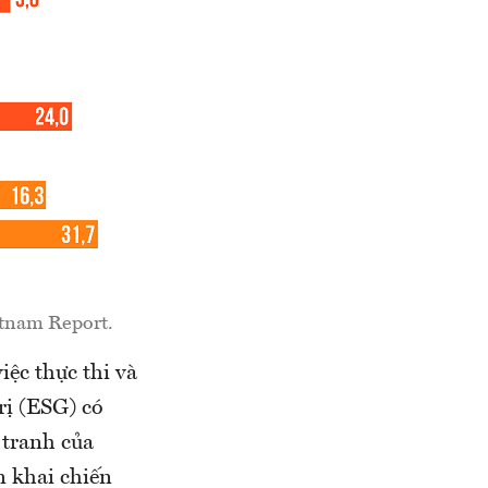
etnam Report.
ệc thực thi và
rị (ESG) có
 tranh của
n khai chiến