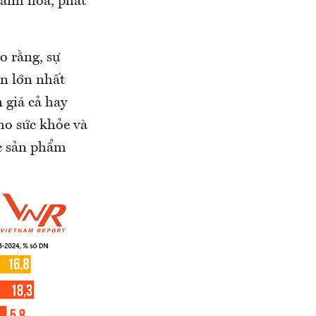
xanh hoá, phát
o rằng, sự
ăn lớn nhất
 giá cả hay
ho sức khỏe và
ác sản phẩm