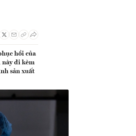
phục hồi của
u này đi kèm
ình sản xuất