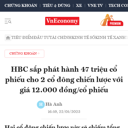
CHỨNG KHOÁN
TIÊU & DÙNG
XE
VNE TV
TECH CO
TIÊU ĐIỂM
ĐẦU TƯ
TÀI CHÍNH
KINH TẾ SỐ
KINH TẾ XANH
CHỨNG KHOÁN
HBC sắp phát hành 47 triệu cổ
phiếu cho 2 cổ đông chiến lược với
giá 12.000 đồng/cổ phiếu
Hà Anh
H
16:59, 22/05/2023
Hai cổ đông chiến lược này sẽ chiếm tổng