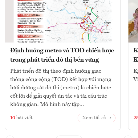
Định hướng metro và TOD chiến lược
K
trong phát triển đô thị bền vững
K
Phát triển đô thị theo định hướng giao
K
thông công cộng (TOD) kết hợp với mạng
V
lưới đường sắt đô thị (metro) là chiến lược
cốt lõi để giải quyết ùn tắc và tái cấu trúc
không gian. Mô hình này tập...
10
bài viết
Xem tất cả
2