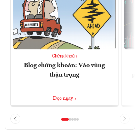
Chứng khoán
Blog chứng khoán: Vào vùng
V
thận trọng
ph
Đọc ngay