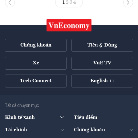
1
2
3
4
Chứng khoán
Tiêu & Dùng
Xe
VnE TV
Tech Connect
English ++
Tất cả chuyên mục
Kinh tế xanh
Tiêu điểm
Chuyển động xanh
Tài chính
Chứng khoán
Pháp lý