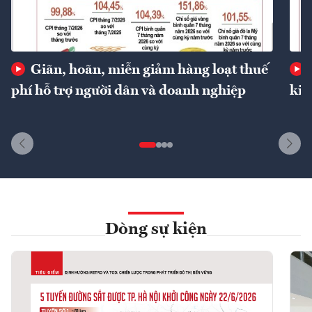
Giãn, hoãn, miễn giảm hàng loạt thuế
phí hỗ trợ người dân và doanh nghiệp
kin
Dòng sự kiện