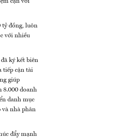
iệm cận với
tỷ đồng, luôn
c với nhiều
đã ký kết biên
 tiếp cận tài
ọng giúp
n 8.000 doanh
riển danh mục
ấp và nhà phân
 thúc đẩy mạnh