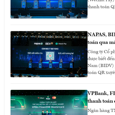
thanh toán Q
NAPAS, BID
toán qua mã
Công ty Cổ p
được biết đến
Nam (BIDV) p
toán QR xuyê
VPBank, FI
thanh toán 
Ngân hàng T