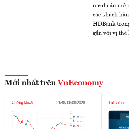
mẽ dự án mở r
các khách hàng
HDBank trong 
gắn với vị th
Mới nhất trên
VnEconomy
Chứng khoán
Tài chính
21:48, 06/08/2026