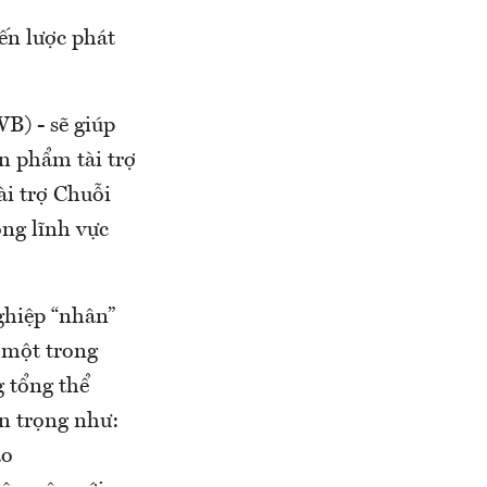
ến lược phát
B) - sẽ giúp
n phẩm tài trợ
ài trợ Chuỗi
ong lĩnh vực
ghiệp “nhân”
 một trong
 tổng thể
an trọng như:
ao