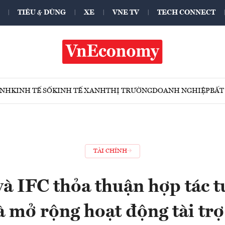
TIÊU & DÙNG
XE
VNE TV
TECH CONNECT
ÍNH
KINH TẾ SỐ
KINH TẾ XANH
THỊ TRƯỜNG
DOANH NGHIỆP
BẤT
TÀI CHÍNH
 IFC thỏa thuận hợp tác t
à mở rộng hoạt động tài trợ