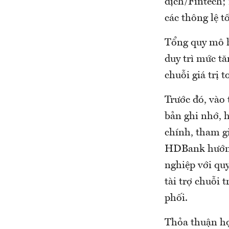
dịch/Fintech; 
các thông lệ t
Tổng quy mô h
duy trì mức t
chuỗi giá trị t
Trước đó, vào
bản ghi nhớ, h
chính, tham gi
HDBank hướng 
nghiệp với qu
tài trợ chuỗi 
phối.
Thỏa thuận hợ