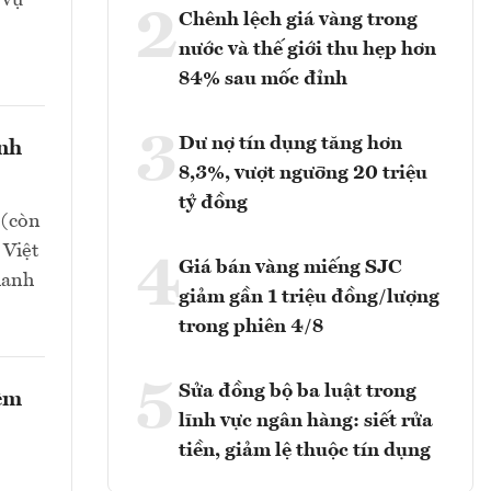
2
Chênh lệch giá vàng trong
nước và thế giới thu hẹp hơn
84% sau mốc đỉnh
3
Dư nợ tín dụng tăng hơn
nh
8,3%, vượt ngưỡng 20 triệu
tỷ đồng
 (còn
 Việt
4
Giá bán vàng miếng SJC
hanh
giảm gần 1 triệu đồng/lượng
trong phiên 4/8
5
Sửa đồng bộ ba luật trong
iệm
lĩnh vực ngân hàng: siết rửa
tiền, giảm lệ thuộc tín dụng