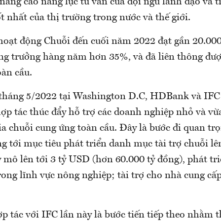
nâng cao năng lực tư vấn của đội ngũ lãnh đạo và t
ốt nhất của thị trường trong nước và thế giới.
oạt động Chuỗi đến cuối năm 2022 đạt gần 20.000 
ăng trưởng hàng năm hơn 35%, và đã liên thông đượ
oàn cầu.
 tháng 5/2022 tại Washington D.C, HDBank và IFC 
ợp tác thúc đẩy hỗ trợ các doanh nghiệp nhỏ và vừa
a chuỗi cung ứng toàn cầu. Đây là bước đi quan tr
tới mục tiêu phát triển danh mục tài trợ chuỗi lê
y mô lên tới 3 tỷ USD (hơn 60.000 tỷ đồng), phát t
trong lĩnh vực nông nghiệp; tài trợ cho nhà cung c
p tác với IFC lần này là bước tiến tiếp theo nhằm