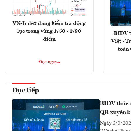
VN-Index đang kiểm tra động
lực trong vùng 1750 - 1790
BIDV t
điểm
Việt - T
toán 
Đọc ngay
Đọc tiếp
BIDV thúc đ
QR xuyên bi
Ngày 6/8/202
(Wechat Pay) 