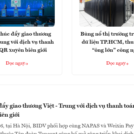
húc đẩy giao thương
Bùng nổ thị trường t
rung với dịch vụ thanh
dữ liệu TP.HCM, thu
QR xuyên biên giới
“ông lớn” công 
Đọc ngay
Đọc ngay
ẩy giao thương Việt - Trung với dịch vụ thanh toá
ên giới
6, tại Hà Nội, BIDV phối hợp cùng NAPAS và Weixin Pay
thuộc Tập đoàn Tencent công bố mở rộng triển khai dịch