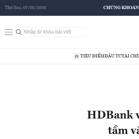
Thứ Sáu, 07/08/2026
CHỨNG KHOÁN
TIÊU ĐIỂM
ĐẦU TƯ
TÀI CH
HDBank và
tầm v