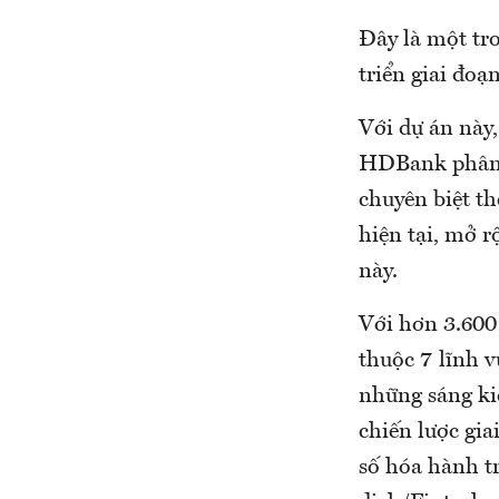
Đây là một tr
triển giai đoạ
Với dự án này
HDBank phân t
chuyên biệt t
hiện tại, mở r
này.
Với hơn 3.600
thuộc 7 lĩnh 
những sáng ki
chiến lược gia
số hóa hành t