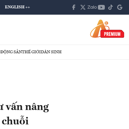
ENGLISH ++
 ĐỘNG SẢN
THẾ GIỚI
DÂN SINH
ư vấn nâng
 chuỗi