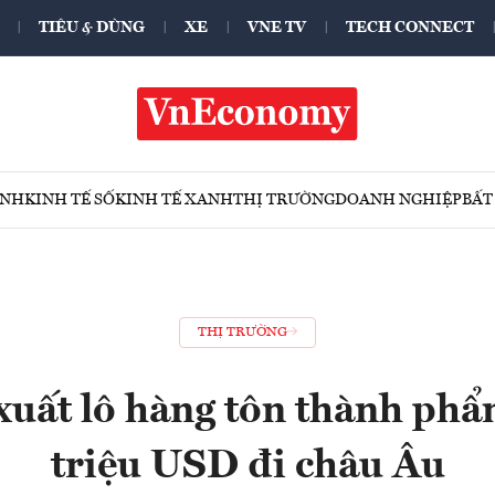
TIÊU & DÙNG
XE
VNE TV
TECH CONNECT
ÍNH
KINH TẾ SỐ
KINH TẾ XANH
THỊ TRƯỜNG
DOANH NGHIỆP
BẤT
THỊ TRƯỜNG
uất lô hàng tôn thành phẩm
triệu USD đi châu Âu