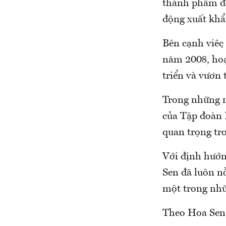
thành phẩm đế
động xuất khẩ
Bên cạnh việc
năm 2008, hoạ
triển và vươn 
Trong những n
của Tập đoàn 
quan trọng tro
Với định hướn
Sen đã luôn nỗ
một trong nhữ
Theo Hoa Sen,