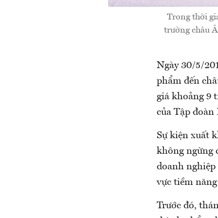
Trong thời gi
trường châu Âu
Ngày 30/5/201
phẩm đến châu
giá khoảng 9 t
của Tập đoàn H
Sự kiện xuất k
không ngừng c
doanh nghiệp 
vực tiềm năn
Trước đó, thá