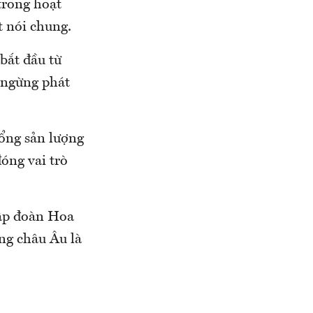
trong hoạt
t nói chung.
 bắt đầu từ
 ngừng phát
ổng sản lượng
óng vai trò
Tập đoàn Hoa
ờng châu Âu là