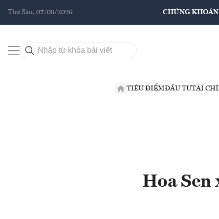
Thứ Sáu, 07/08/2026
CHỨNG KHOÁN
TIÊU ĐIỂM
ĐẦU TƯ
TÀI CH
Hoa Sen x