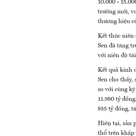
10.000 - 15.0
trường mới, vư
thương hiệu củ
Kết thúc niên 
Sen đã tăng t
với niên độ tà
Kết quả kinh 
Sen cho thấy,
so với cùng k
11.980 tỷ đồng
855 tỷ đồng, t
Hiện tại, sản
thổ trên khắp