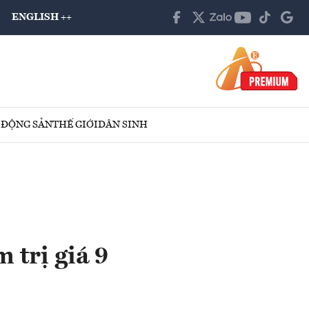
ENGLISH ++
 ĐỘNG SẢN
THẾ GIỚI
DÂN SINH
 trị giá 9