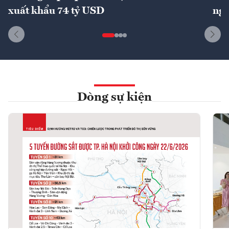
xuất khẩu 74 tỷ USD
ngu
Dòng sự kiện