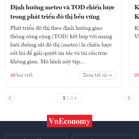
Định hướng metro và TOD chiến lược
K
trong phát triển đô thị bền vững
K
Phát triển đô thị theo định hướng giao
K
thông công cộng (TOD) kết hợp với mạng
V
lưới đường sắt đô thị (metro) là chiến lược
cốt lõi để giải quyết ùn tắc và tái cấu trúc
không gian. Mô hình này tập...
10
bài viết
Xem tất cả
2
1
2
3
4