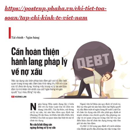
https://postenp.phaha.vn/chi-tiet-toa-
soan/tap-chi-kinh-te-viet-nam