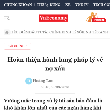
CHỨNG KHOÁN
TIÊU & DÙNG
XE
VNE TV
TECH CO
TIÊU ĐIỂM
ĐẦU TƯ
TÀI CHÍNH
KINH TẾ SỐ
KINH TẾ XANH
TÀI CHÍNH
Hoàn thiện hành lang pháp lý về
nợ xấu
Hoàng Lan
H
16:40, 13/03/2023
Vướng mắc trong xử lý tài sản bảo đảm là
khó khăn lớn nhất của các ngân hàng khi