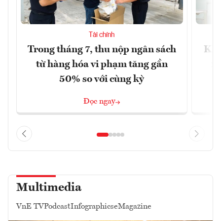
Tài chính
Trong tháng 7, thu nộp ngân sách
Khô
từ hàng hóa vi phạm tăng gần
xu
50% so với cùng kỳ
Đọc ngay
Multimedia
VnE TV
Podcast
Infographics
eMagazine