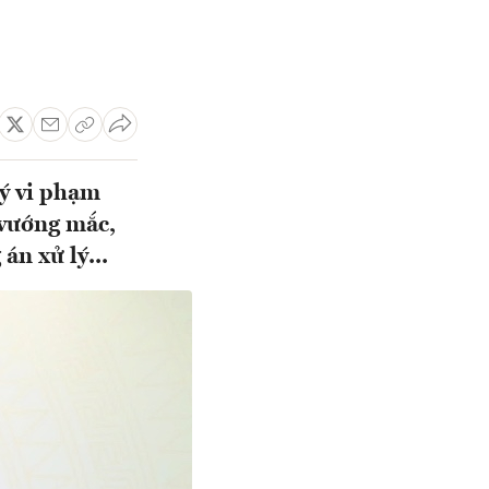
ý vi phạm
 vướng mắc,
n xử lý...