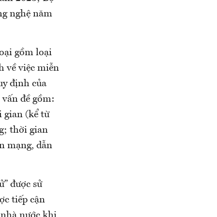
ông nghệ năm
oại gồm loại
h về việc miễn
uy định của
8 vấn đề gồm:
 gian (kể từ
g; thời gian
tin mạng, dẫn
ử” được sử
ợc tiếp cận
 nhà nước khi