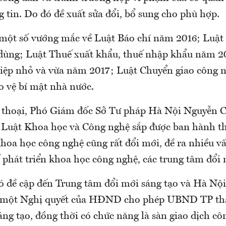
 tin. Do đó đề xuất sửa đổi, bổ sung cho phù hợp.
 một số vướng mắc về Luật Báo chí năm 2016; Luật
u dùng; Luật Thuế xuất khẩu, thuế nhập khẩu năm 2
iệp nhỏ và vừa năm 2017; Luật Chuyển giao công
o vệ bí mật nhà nước.
ối thoại, Phó Giám đốc Sở Tư pháp Hà Nội Nguyễn
h Luật Khoa học và Công nghệ sắp được ban hành t
khoa học công nghệ cũng rất đổi mới, đề ra nhiều v
 phát triển khoa học công nghệ, các trung tâm đổi 
ó đề cập đến Trung tâm đổi mới sáng tạo và Hà Nộ
 một Nghị quyết của HĐND cho phép UBND TP th
ng tạo, đồng thời có chức năng là sàn giao dịch cô