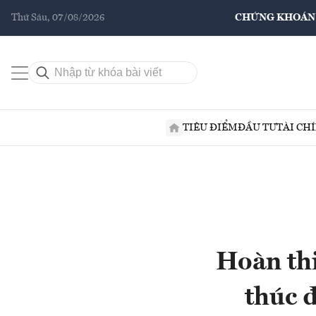
Thứ Sáu, 07/08/2026
CHỨNG KHOÁN
TIÊU ĐIỂM
ĐẦU TƯ
TÀI CH
Hoàn thi
thúc 