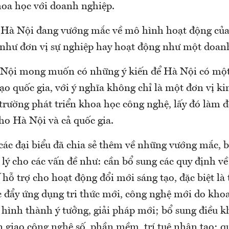
hoa học với doanh nghiệp.
 Hà Nội đang vướng mắc về mô hình hoạt động của
như đơn vị sự nghiệp hay hoạt động như một doan
 Nội mong muốn có những ý kiến để Hà Nội có mộ
tạo quốc gia, với ý nghĩa không chỉ là một đơn vị 
trường phát triển khoa học công nghệ, lấy đó làm 
cho Hà Nội và cả quốc gia.
các đại biểu đã chia sẻ thêm về những vướng mắc, b
lý cho các vấn đề như: cần bổ sung các quy định về
ế hỗ trợ cho hoạt động đổi mới sáng tạo, đặc biệt l
c đẩy ứng dụng tri thức mới, công nghệ mới do kho
 hình thành ý tưởng, giải pháp mới; bổ sung điều k
 giao công nghệ số, phần mềm, trí tuệ nhân tạo; q