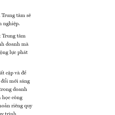
 Trung tâm sẽ
h nghiệp.
t Trung tâm
kinh doanh mà
động lực phát
ất cập và đề
 đổi mới sáng
à trong doanh
a học công
hoản riêng quy
uy trình