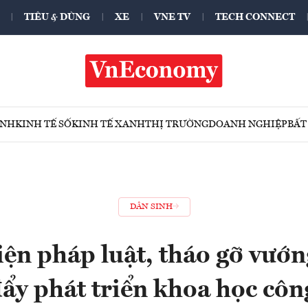
TIÊU & DÙNG
XE
VNE TV
TECH CONNECT
ÍNH
KINH TẾ SỐ
KINH TẾ XANH
THỊ TRƯỜNG
DOANH NGHIỆP
BẤT
DÂN SINH
ện pháp luật, tháo gỡ vướ
đẩy phát triển khoa học côn