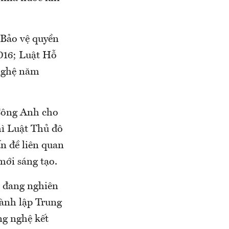
 Bảo vệ quyền
016; Luật Hỗ
 nghệ năm
 Công Anh cho
hì Luật Thủ đô
ấn đề liên quan
mới sáng tạo.
i đang nghiên
ành lập Trung
ng nghệ kết