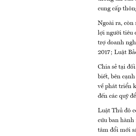
cung cấp thông
Ngoài ra, còn
lợi người tiê
trợ doanh ngh
2017; Luật Bả
Chia sẻ tại đ
biết, bên cạn
về phát triển 
đến các quỹ để
Luật Thủ đô c
cứu ban hành
tâm đổi mới sá