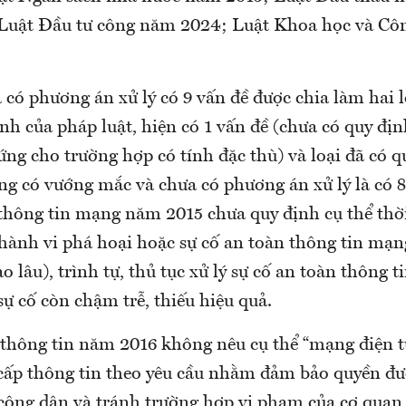
 Luật Đầu tư công năm 2024; Luật Khoa học và C
có phương án xử lý có 9 vấn đề được chia làm hai l
nh của pháp luật, hiện có 1 vấn đề (chưa có quy địn
ng cho trường hợp có tính đặc thù) và loại đã có q
ng có vướng mắc và chưa có phương án xử lý là có 
thông tin mạng năm 2015 chưa quy định cụ thể thời
hành vi phá hoại hoặc sự cố an toàn thông tin mạn
o lâu), trình tự, thủ tục xử lý sự cố an toàn thông 
 sự cố còn chậm trễ, thiếu hiệu quả.
 thông tin năm 2016 không nêu cụ thể “mạng điện t
cấp thông tin theo yêu cầu nhằm đảm bảo quyền đư
 công dân và tránh trường hợp vi phạm của cơ quan