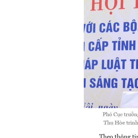
Phó Cục trưởn
Thu Hòe trình
Theo thông ti