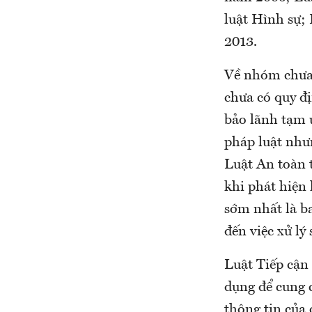
luật Hình sự;
2013.
Về nhóm chưa 
chưa có quy đị
bảo lãnh tạm ứ
pháp luật như
Luật An toàn 
khi phát hiện 
sớm nhất là ba
đến việc xử lý
Luật Tiếp cận
dụng để cung 
thông tin của