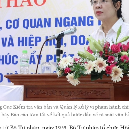
g Cục Kiểm tra văn bản và Quản lý xử lý vi phạm hành ch
 bày Báo cáo tóm tắt về kết quả bước đầu về rà soát văn 
n từ Bộ Tư pháp, ngày 12/6, Bộ Tư pháp tổ chức Hộ