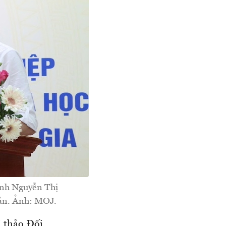
ính Nguyễn Thị
bản. Ảnh: MOJ.
i thảo Đối