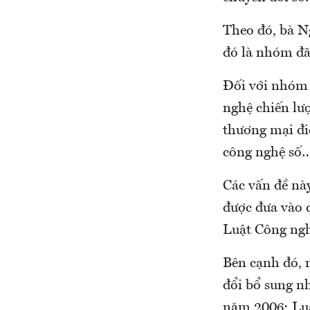
Theo đó, bà N
đó là nhóm đã
Đối với nhóm đ
nghệ chiến lượ
thương mại điệ
công nghệ số
Các vấn đề nà
được đưa vào 
Luật Công ngh
Bên cạnh đó, 
đổi bổ sung n
năm 2006; Lu