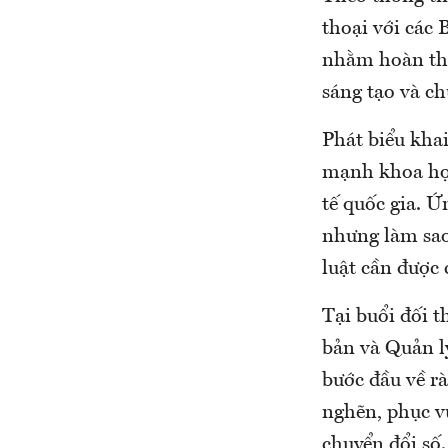
thoại với các
nhằm hoàn thi
sáng tạo và ch
Phát biểu kha
mạnh khoa học
tế quốc gia. Ứ
nhưng làm sao
luật cần được 
Tại buổi đối 
bản và Quản lý
bước đầu về rà
nghẽn, phục v
chuyển đổi số.