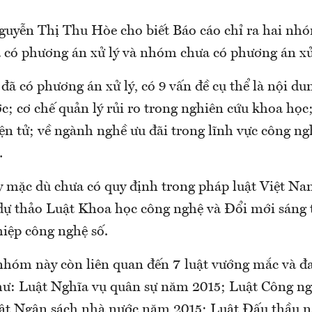
guyễn Thị Thu Hòe cho biết Báo cáo chỉ ra hai nh
 có phương án xử lý và nhóm chưa có phương án xử
ã có phương án xử lý, có 9 vấn đề cụ thể là nội du
c; cơ chế quản lý rủi ro trong nghiên cứu khoa học
n tử; về ngành nghề ưu đãi trong lĩnh vực công ng
…
y mặc dù chưa có quy định trong pháp luật Việt N
dự thảo Luật Khoa học công nghệ và Đổi mới sáng 
iệp công nghệ số.
nhóm này còn liên quan đến 7 luật vướng mắc và đ
hư: Luật Nghĩa vụ quân sự năm 2015; Luật Công ng
ật Ngân sách nhà nước năm 2015; Luật Đấu thầu 