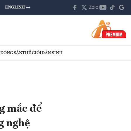
ENGLISH ++
 ĐỘNG SẢN
THẾ GIỚI
DÂN SINH
ng mắc để
g nghệ