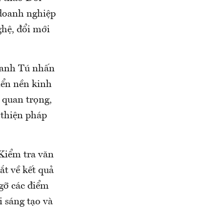
 doanh nghiệp
ghệ, đổi mới
hanh Tú nhấn
iển nền kinh
 quan trọng,
 thiện pháp
Kiểm tra văn
ắt về kết quả
 gỡ các điểm
 sáng tạo và