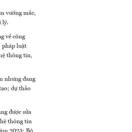
óm vướng mắc,
 lý.
ng về công
; pháp luật
hệ thông tin,
am nhưng đang
tạo; dự thảo
ang được sửa
hệ thông tin
năm 2023; Bộ