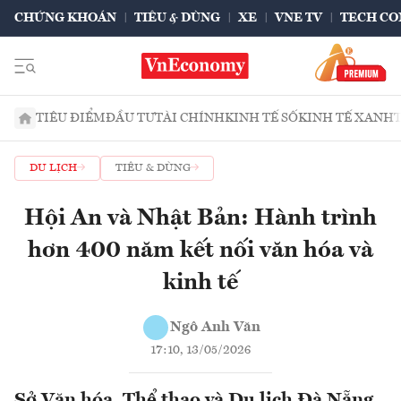
CHỨNG KHOÁN
TIÊU & DÙNG
XE
VNE TV
TECH CO
TIÊU ĐIỂM
ĐẦU TƯ
TÀI CHÍNH
KINH TẾ SỐ
KINH TẾ XANH
DU LỊCH
TIÊU & DÙNG
Hội An và Nhật Bản: Hành trình
hơn 400 năm kết nối văn hóa và
kinh tế
Ngô Anh Văn
17:10, 13/05/2026
Sở Văn hóa, Thể thao và Du lịch Đà Nẵng,