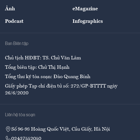
Sự kiện
Nhân lực
Ảnh
eMagazine
Đẹp +
An sinh
Podcast
Infographics
Giải trí
Y tế
Nhà
Ban Biên tập
Ẩm thực
Chủ tịch HĐBT: TS. Chử Văn Lâm
Tổng biên tập: Chử Thị Hạnh
Tổng thư ký tòa soạn: Đào Quang Bính
Giấy phép Tạp chí điện tử số: 272/GP-BTTTT ngày
26/6/2020
Liên hệ tòa soạn
Số 96-98 Hoàng Quốc Việt, Cầu Giấy, Hà Nội
02437552050