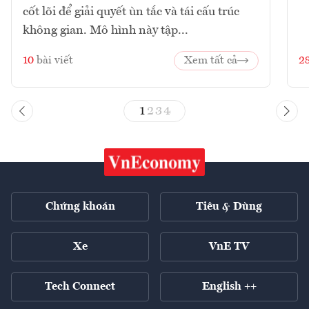
cốt lõi để giải quyết ùn tắc và tái cấu trúc
không gian. Mô hình này tập...
10
bài viết
Xem tất cả
2
1
2
3
4
Chứng khoán
Tiêu & Dùng
Xe
VnE TV
Tech Connect
English ++