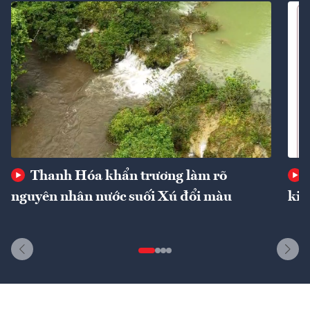
Thanh Hóa khẩn trương làm rõ
nguyên nhân nước suối Xú đổi màu
kin