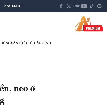
ENGLISH ++
 ĐỘNG SẢN
THẾ GIỚI
DÂN SINH
ều, neo ở
ng