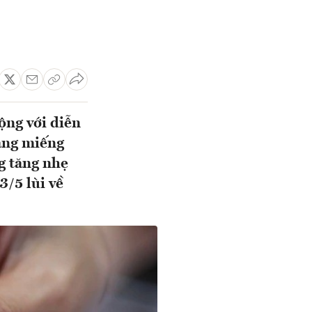
ộng với diễn
àng miếng
g tăng nhẹ
3/5 lùi về