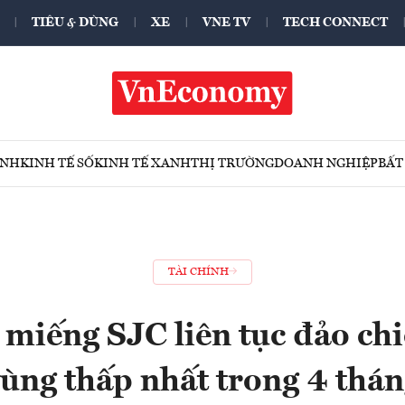
TIÊU & DÙNG
XE
VNE TV
TECH CONNECT
ÍNH
KINH TẾ SỐ
KINH TẾ XANH
THỊ TRƯỜNG
DOANH NGHIỆP
BẤT
TÀI CHÍNH
 miếng SJC liên tục đảo chi
ùng thấp nhất trong 4 thá