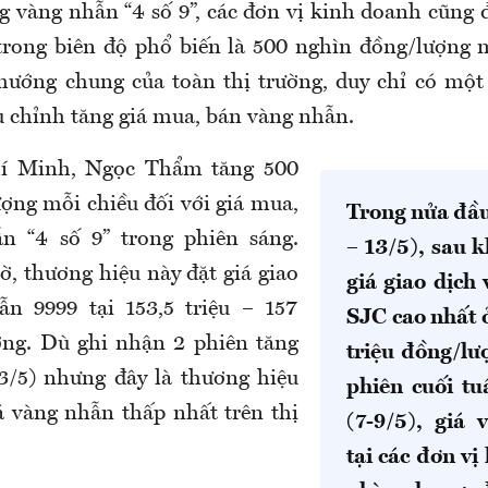
ng vàng nhẫn “4 số 9”, các đơn vị kinh doanh cũng 
 trong biên độ phổ biến là 500 nghìn đồng/lượng m
hướng chung của toàn thị trường, duy chỉ có mộ
 chỉnh tăng giá mua, bán vàng nhẫn.
hí Minh, Ngọc Thẩm tăng 500
ợng mỗi chiều đối với giá mua,
Trong nửa đầu
n “4 số 9” trong phiên sáng.
– 13/5), sau k
ờ, thương hiệu này đặt giá giao
giá giao dịch
ẫn 9999 tại 153,5 triệu – 157
SJC cao nhất 
ợng. Dù ghi nhận 2 phiên tăng
triệu đồng/lư
-13/5) nhưng đây là thương hiệu
phiên cuối tuầ
iá vàng nhẫn thấp nhất trên thị
(7-9/5), giá
tại các đơn vị