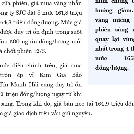
nhìn chung 
 cửa phiên,
giá mua vàng nhẫn
hướng giảm
Công ty SJC đặt ở mức 161,8 triệu
vàng miếng 
164,8 triệu đồng/lượng. Mức giá
phiên sáng 
 được duy trì ổn định trong suôt
quay lại vùn
giảm 500 nghìn đồng/lượng mỗi
nhất trong 4 t
iá chốt phiên 12/5.
mức 165
ức điều chỉnh trên, giá mua
đồng/lượng.
tròn ép vỉ Kim Gia Bảo
 Tín Mạnh Hải cũng duy trì ổn
2 triệu đồng/lượng ngay từ khi
sáng. Trong khi đó, giá bán neo tại 164,9 triệu đồ
c giá giao dịch trên vẫn giữ nguyên.