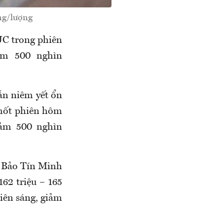
ồng/lượng
JC trong phiên
iảm 500 nghìn
ẫn niêm yết ổn
 chốt phiên hôm
iảm 500 nghìn
, Bảo Tín Minh
62 triệu – 165
hiên sáng, giảm