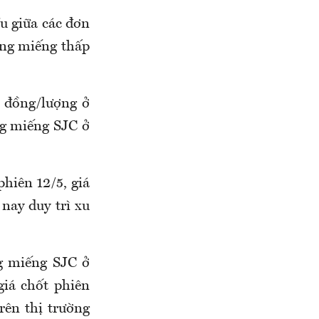
ều giữa các đơn
àng miếng thấp
 đồng/lượng ở
ng miếng SJC ở
hiên 12/5, giá
nay duy trì xu
g miếng SJC ở
giá chốt phiên
rên thị trường