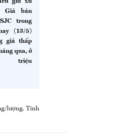
đều giữ xu
. Giá bán
SJC trong
nay (13/5)
g giá thấp
háng qua, ở
 triệu
ng/lượng. Tính