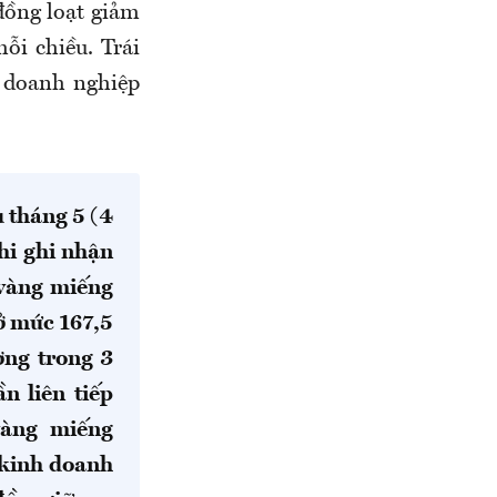
đồng loạt giảm
ỗi chiều. Trái
t doanh nghiệp
 tháng 5 (4
hi ghi nhận
 vàng miếng
ở mức 167,5
ợng trong 3
n liên tiếp
 vàng miếng
 kinh doanh