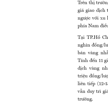
Trên thị trườ
giá giao dịch
ngược với xu 
phía Nam điều
Tại TP.Hồ C
nghìn đồng/lư
bán vàng nhẫ
Tính đến 11 gi
dịch vàng nh
triệu đồng/lư
liên tiếp (12
vẫn duy trì g
trường.