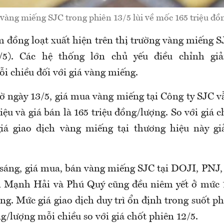
vàng miếng SJC trong phiên 13/5 lùi về mốc 165 triệu đ
m đồng loạt xuất hiện trên thị trường vàng miếng S
/5). Các hệ thống lớn chủ yếu điều chỉnh g
i chiều đối với giá vàng miếng.
iờ ngày 13/5, giá mua vàng miếng tại Công ty SJC v
riệu và giá bán là 165 triệu đồng/lượng. So với giá
giá giao dịch vàng miếng tại thương hiệu này g
sáng, giá mua, bán vàng miếng SJC tại DOJI, PNJ
 Mạnh Hải và Phú Quý cũng đều niêm yết ở mức 1
ng. Mức giá giao dịch duy trì ổn định trong suốt p
/lượng mỗi chiều so với giá chốt phiên 12/5.