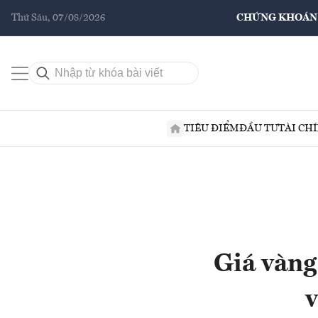
Thứ Sáu, 07/08/2026
CHỨNG KHOÁN
TIÊU ĐIỂM
ĐẦU TƯ
TÀI CH
Giá vàng
v