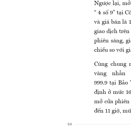
Ngược lại, mở
“ 4 số 9” tại 
và giá bán là 
giao dịch trên
phiên sáng, 
chiều so với g
Cùng chung m
vàng nhẫn 
999.9 tại Bảo
định ở mức 16
mở cửa phiên 
đến 11 giờ, mứ