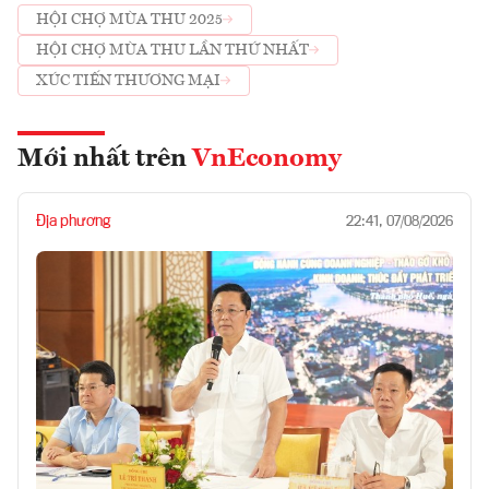
HỘI CHỢ MÙA THU 2025
HỘI CHỢ MÙA THU LẦN THỨ NHẤT
XÚC TIẾN THƯƠNG MẠI
Mới nhất trên
VnEconomy
Địa phương
22:41, 07/08/2026