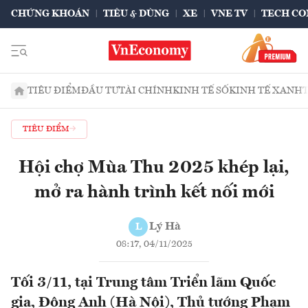
CHỨNG KHOÁN
TIÊU & DÙNG
XE
VNE TV
TECH CO
TIÊU ĐIỂM
ĐẦU TƯ
TÀI CHÍNH
KINH TẾ SỐ
KINH TẾ XANH
TIÊU ĐIỂM
Hội chợ Mùa Thu 2025 khép lại,
mở ra hành trình kết nối mới
Lý Hà
L
08:17, 04/11/2025
Tối 3/11, tại Trung tâm Triển lãm Quốc
gia, Đông Anh (Hà Nội), Thủ tướng Phạm