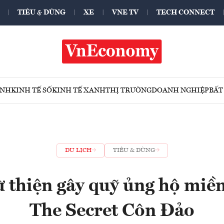
TIÊU & DÙNG
XE
VNE TV
TECH CONNECT
ÍNH
KINH TẾ SỐ
KINH TẾ XANH
THỊ TRƯỜNG
DOANH NGHIỆP
BẤT
DU LỊCH
TIÊU & DÙNG
ừ thiện gây quỹ ủng hộ miền
The Secret Côn Đảo