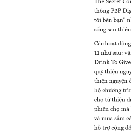
The Secret Cô
thông P2P Dig
tôi bên bạn" 
sống sau thiên 
Các hoạt động
11 như sau: v
Drink To Give
quỹ thiện nguy
thiện nguyện 
hộ chương trìn
chợ từ thiện đ
phiên chợ mà 
và mua sắm các
hỗ trợ cộng đ