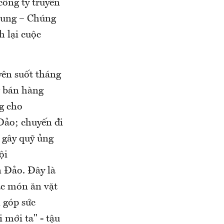
ông ty truyền
rung – Chúng
 lại cuộc
yên suốt tháng
g bán hàng
g cho
 Đảo; chuyến đi
 gây quỹ ủng
ội
n Đảo. Đây là
ác món ăn vặt
i góp sức
 mới ta" - tậu