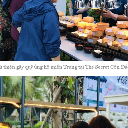
ừ thiện gây quỹ ủng hộ miền Trung tại The Secret Côn Đả