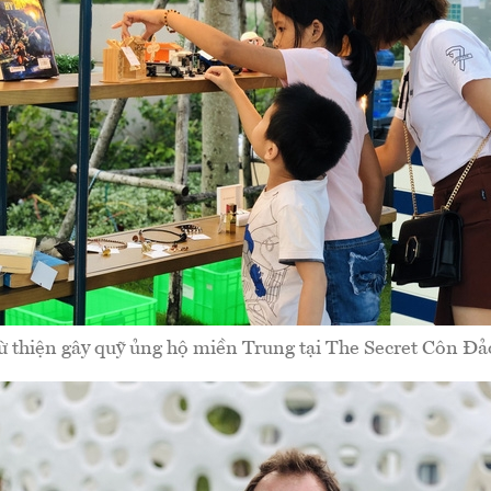
ừ thiện gây quỹ ủng hộ miền Trung tại The Secret Côn Đả