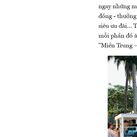
ngay những mó
đồng - thưởng
siêu ưu đãi… 
mỗi phần đồ ă
"Miền Trung –