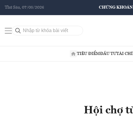
Thứ Sáu, 07/08/2026
CHỨNG KHOÁN
TIÊU ĐIỂM
ĐẦU TƯ
TÀI CH
Hội chợ t