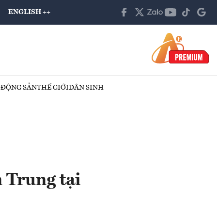
ENGLISH ++
 ĐỘNG SẢN
THẾ GIỚI
DÂN SINH
 Trung tại