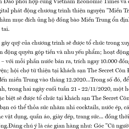
n Đảo phối hợp cùng Vietnam Economic Times và c
ital phát động chương trình thiện nguyện "Miền T
nhằm mục đích ủng hộ đồng bào Miền Trung ổn định
tai.
 gây quỹ của chương trình sẽ được tổ chức trong xu
ận động quyên góp tiền và nhu yếu phẩm; hoạt độn
 – với mỗi phần nước bán ra, trích ngay 10.000 đồn
ện; hội chợ từ thiện tại khách sạn The Secret Côn
đến miền Trung vào tháng 12.2020…Trong số đó, để
h, trong hai ngày cuối tuần 21 - 22/11/2020, một h
ặc biệt sẽ được tổ chức tại khách sạn The Secret Cô
bạn có thể thỏa sức nhăm nhi cocktails, nước ép, c
 vật dụng, quần áo, giày dép, trang sức... đồng thờ
ồng.Đáng chú ý là các gian hàng như: Góc "Cũ người