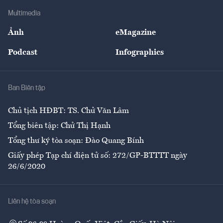
Địa phương
Thị trường
Bảo hiểm
Multimedia
Sự kiện
Nhân lực
Ảnh
eMagazine
Đẹp +
An sinh
Podcast
Infographics
Giải trí
Y tế
Nhà
Ban Biên tập
Ẩm thực
Chủ tịch HĐBT: TS. Chử Văn Lâm
Tổng biên tập: Chử Thị Hạnh
Tổng thư ký tòa soạn: Đào Quang Bính
Giấy phép Tạp chí điện tử số: 272/GP-BTTTT ngày
26/6/2020
Liên hệ tòa soạn