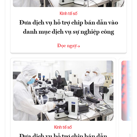
Kinh tế số
Đưa dịch vụ hỗ trợ chip bán dẫn vào
danh mục dịch vụ sự nghiệp công
Đọc ngay
Kinh tế số
Đưa dịch vụ hỗ trợ chip bán dẫn
Ha