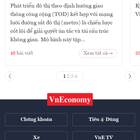
Phát triển đô thị theo định hướng giao
K
thông công cộng (TOD) kết hợp với mạng
V
lưới đường sắt đô thị (metro) là chiến lược
cốt lõi để giải quyết ùn tắc và tái cấu trúc
không gian. Mô hình này tập...
10
bài viết
Xem tất cả
2
1
2
3
4
Chứng khoán
Tiêu & Dùng
Xe
VnE TV