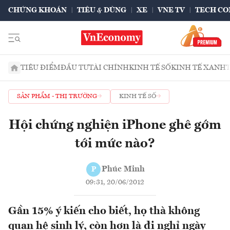
CHỨNG KHOÁN
TIÊU & DÙNG
XE
VNE TV
TECH CO
TIÊU ĐIỂM
ĐẦU TƯ
TÀI CHÍNH
KINH TẾ SỐ
KINH TẾ XANH
SẢN PHẨM - THỊ TRƯỜNG
KINH TẾ SỐ
Hội chứng nghiện iPhone ghê gớm
tới mức nào?
Phúc Minh
P
09:31, 20/06/2012
Gần 15% ý kiến cho biết, họ thà không
quan hệ sinh lý, còn hơn là đi nghỉ ngày