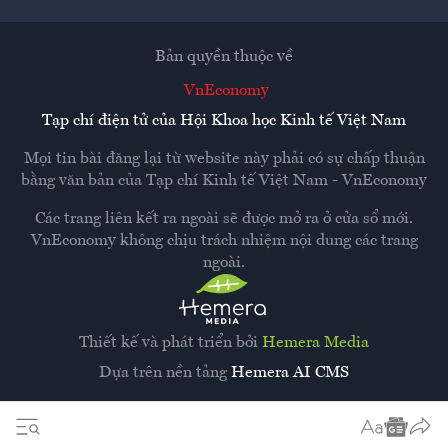
Bản quyền thuộc về
VnEconomy
Tạp chí điện tử của Hội Khoa học Kinh tế Việt Nam
Mọi tin bài đăng lại từ website này phải có sự chấp thuận
bằng văn bản của
Tạp chí Kinh tế Việt Nam - VnEconomy
Các trang liên kết ra ngoài sẽ được mở ra ở cửa sổ mới.
VnEconomy không chịu trách nhiệm nội dung các trang
ngoài.
Thiết kế và phát triển bởi
Hemera Media
Dựa trên nền tảng
Hemera AI CMS