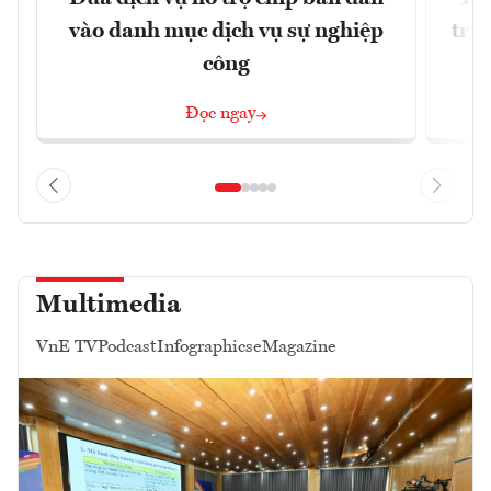
vào danh mục dịch vụ sự nghiệp
trị
công
Đọc ngay
Multimedia
VnE TV
Podcast
Infographics
eMagazine