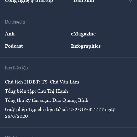
Công nghệ & Startup
Dân sinh
Tư vấn
Nông sản
Doanh nhân
Tư vấn Tiêu & Dùng
Infographics
Hạ tầng
Sức khỏe
Khung pháp lý
Doanh nghiệp
Địa phương
Thị trường
Bảo hiểm
Multimedia
Sự kiện
Nhân lực
Ảnh
eMagazine
Đẹp +
An sinh
Podcast
Infographics
Giải trí
Y tế
Nhà
Ban Biên tập
Ẩm thực
Chủ tịch HĐBT: TS. Chử Văn Lâm
Tổng biên tập: Chử Thị Hạnh
Tổng thư ký tòa soạn: Đào Quang Bính
Giấy phép Tạp chí điện tử số: 272/GP-BTTTT ngày
26/6/2020