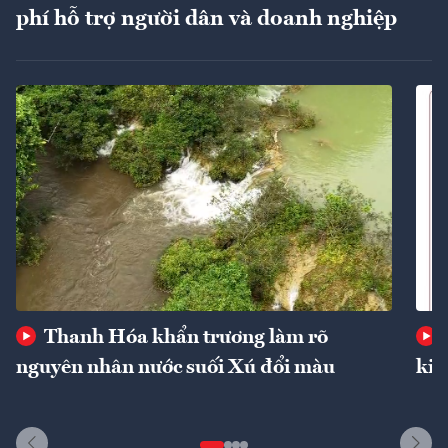
phí hỗ trợ người dân và doanh nghiệp
Thanh Hóa khẩn trương làm rõ
nguyên nhân nước suối Xú đổi màu
kin