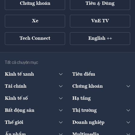
Chứng khoán
Tiêu & Dùng
Xe
VnE TV
Tech Connect
English ++
Tất cả chuyên mục
Kinh tế xanh
Tiêu điểm
Chuyển động xanh
Tài chính
Chứng khoán
Pháp lý
Ngân hàng
Doanh nghiệp niêm yết
Kinh tế số
Hạ tầng
Thương hiệu xanh
Thị trường vốn
Thị trường
Sản phẩm - Thị trường
Bất động sản
Thị trường
Diễn đàn
Thuế
Đầu tư
Tài sản số
Chính sách
Xuất nhập khẩu
Thế giới
Doanh nghiệp
Bảo hiểm
Quốc tế
Dịch vụ số
Thị trường
Khung pháp lý
Kinh tế
Chuyển động
Ấn phẩm
Multimedia