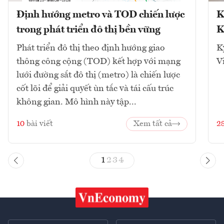
Định hướng metro và TOD chiến lược
K
trong phát triển đô thị bền vững
K
Phát triển đô thị theo định hướng giao
K
thông công cộng (TOD) kết hợp với mạng
V
lưới đường sắt đô thị (metro) là chiến lược
cốt lõi để giải quyết ùn tắc và tái cấu trúc
không gian. Mô hình này tập...
10
bài viết
Xem tất cả
2
1
2
3
4