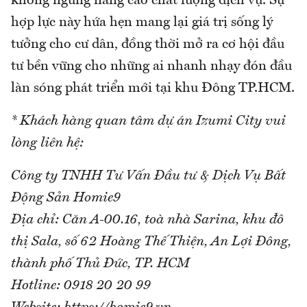
không ngừng nâng cao chất lượng dịch vụ. Sự
hợp lực này hứa hẹn mang lại giá trị sống lý
tưởng cho cư dân, đồng thời mở ra cơ hội đầu
tư bền vững cho những ai nhanh nhạy đón đầu
làn sóng phát triển mới tại khu Đông TP.HCM.
* Khách hàng quan tâm dự án Izumi City vui
lòng liên hệ:
Công ty TNHH Tư Vấn Đầu tư & Dịch Vụ Bất
Động Sản Homie9
Địa chỉ: Căn A-00.16, toà nhà Sarina, khu đô
thị Sala, số 62 Hoàng Thế Thiện, An Lợi Đông,
thành phố Thủ Đức, TP. HCM
Hotline: 0918 20 20 99