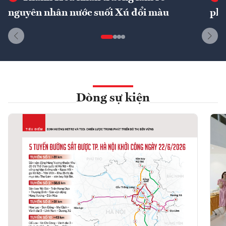
nguyên nhân nước suối Xú đổi màu
phí
Dòng sự kiện