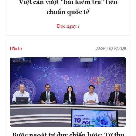
Việt cần vượt "bài kiểm tra" tiêu
chuẩn quốc tế
Đọc ngay
Đầu tư
22:36, 07/08/2026
Bước ngoặt tư duy chiến lược: Từ thu