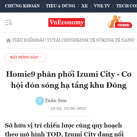
CHỨNG KHOÁN
TIÊU & DÙNG
XE
VNE TV
TECH CO
TIÊU ĐIỂM
ĐẦU TƯ
TÀI CHÍNH
KINH TẾ SỐ
KINH TẾ XANH
BẤT ĐỘNG SẢN
Homie9 phân phối Izumi City - Cơ
hội đón sóng hạ tầng khu Đông
Tuấn Sơn
T
13:03, 23/05/2025
Sở hữu vị trí chiến lược cùng quy hoạch
theo mô hình TOD, Izumi City đang nổi