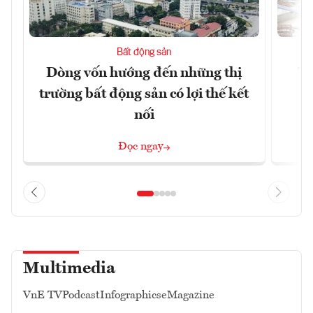
Bất động sản
Dòng vốn hướng đến những thị
Tậ
trường bất động sản có lợi thế kết
t
nối
Đọc ngay
Multimedia
VnE TV
Podcast
Infographics
eMagazine