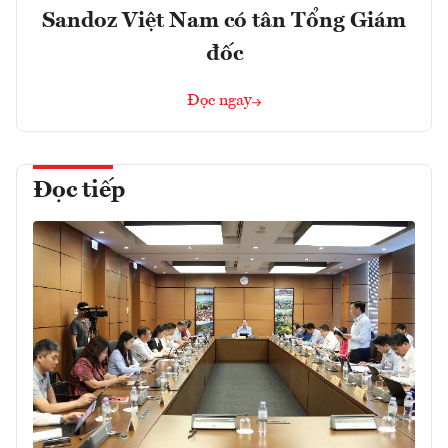
Sandoz Việt Nam có tân Tổng Giám
đốc
Đọc ngay
Đọc tiếp