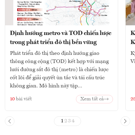
Định hướng metro và TOD chiến lược
K
trong phát triển đô thị bền vững
K
Phát triển đô thị theo định hướng giao
K
thông công cộng (TOD) kết hợp với mạng
V
lưới đường sắt đô thị (metro) là chiến lược
cốt lõi để giải quyết ùn tắc và tái cấu trúc
không gian. Mô hình này tập...
10
bài viết
Xem tất cả
2
1
2
3
4