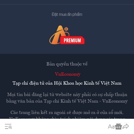
Đặt mua ấn phẩm
Bản quyền thuộc về
VnEconomy
Tạp chí điện tử của Hội Khoa học Kinh tế Việt Nam
Mọi tin bài đăng lại từ website này phải có sự chấp thuận
bằng văn bản của
Tạp chí Kinh tế Việt Nam - VnEconomy
Các trang liên kết ra ngoài sẽ được mở ra ở cửa sổ mới.
VnEconomy không chịu trách nhiệm nội dung các trang
ngoài.