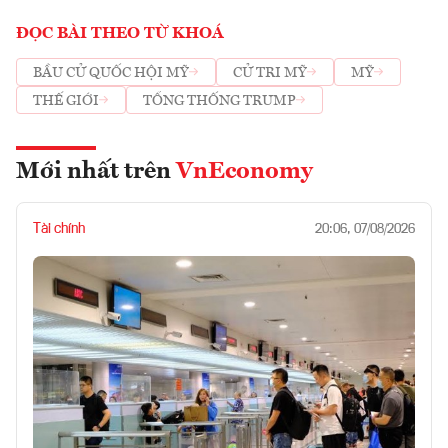
ĐỌC BÀI THEO TỪ KHOÁ
BẦU CỬ QUỐC HỘI MỸ
CỬ TRI MỸ
MỸ
THẾ GIỚI
TỔNG THỐNG TRUMP
Mới nhất trên
VnEconomy
Tài chính
20:06, 07/08/2026