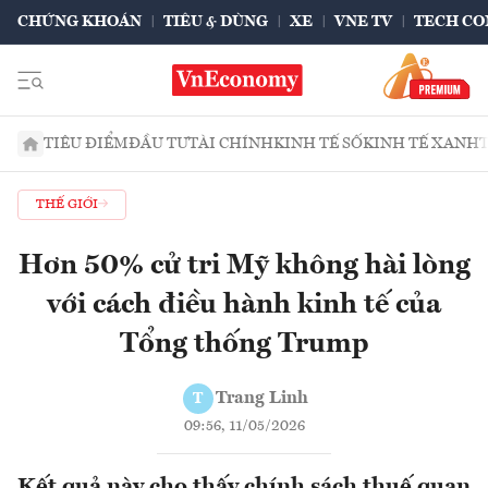
CHỨNG KHOÁN
TIÊU & DÙNG
XE
VNE TV
TECH CO
TIÊU ĐIỂM
ĐẦU TƯ
TÀI CHÍNH
KINH TẾ SỐ
KINH TẾ XANH
THẾ GIỚI
Hơn 50% cử tri Mỹ không hài lòng
với cách điều hành kinh tế của
Tổng thống Trump
Trang Linh
T
09:56, 11/05/2026
Kết quả này cho thấy chính sách thuế quan