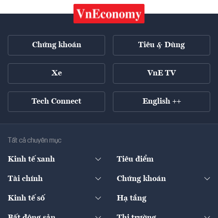
Chứng khoán
Tiêu & Dùng
Xe
VnE TV
Tech Connect
English ++
Tất cả chuyên mục
Kinh tế xanh
Tiêu điểm
Chuyển động xanh
Tài chính
Chứng khoán
Pháp lý
Ngân hàng
Doanh nghiệp niêm yết
Kinh tế số
Hạ tầng
Thương hiệu xanh
Thị trường vốn
Thị trường
Sản phẩm - Thị trường
Bất động sản
Thị trường