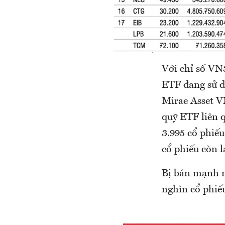
Với chỉ số VN3
ETF đang sử 
Mirae Asset VN
quỹ ETF liên 
3.995 cổ phiếu
cổ phiếu còn l
Bị bán mạnh n
nghìn cổ phiế