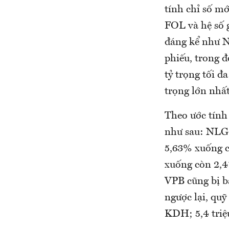
tính chỉ số mớ
FOL và hệ số 
đáng kể như 
phiếu, trong 
tỷ trọng tối 
trọng lớn nhấ
Theo ước tính 
như sau: NLG s
5,63% xuống c
xuống còn 2,4
VPB cũng bị bán
ngược lại, quỹ
KDH; 5,4 triệu