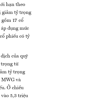
iới hạn theo
 giảm tỷ trọng
 gồm 17 cổ
ị áp dụng mức
ổ phiếu có tỷ
 dịch của quỹ
 trọng từ
iảm tỷ trọng
PT, MWG và
iếu. Ở chiều
vào 5,3 triệu