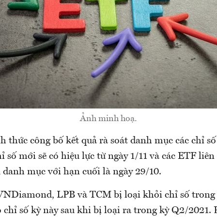
Ảnh minh hoạ.
 thức công bố kết quả rà soát danh mục các chỉ số
ỉ số mới sẽ có hiệu lực từ ngày 1/11 và các ETF liên
u danh mục với hạn cuối là ngày 29/10.
 VNDiamond, LPB và TCM bị loại khỏi chỉ số tron
chỉ số kỳ này sau khi bị loại ra trong kỳ Q2/2021