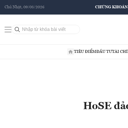
Chủ Nhật, 09/08/2026
CHỨNG KHOÁN
TIÊU ĐIỂM
ĐẦU TƯ
TÀI CH
HoSE đảo