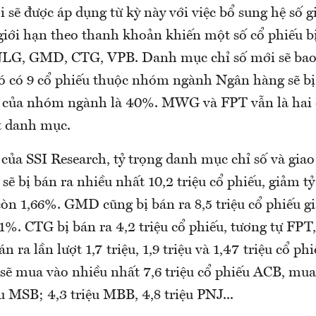
i sẽ được áp dụng từ kỳ này với việc bổ sung hệ số g
giới hạn theo thanh khoản khiến một số cổ phiếu bị
NLG, GMD, CTG, VPB. Danh mục chỉ số mới sẽ bao
đó có 9 cổ phiếu thuộc nhóm ngành Ngân hàng sẽ b
đa của nhóm ngành là 40%. MWG và FPT vẫn là hai c
t danh mục.
của SSI Research, tỷ trọng danh mục chỉ số và giao
ẽ bị bán ra nhiều nhất 10,2 triệu cổ phiếu, giảm tỷ
òn 1,66%. GMD cũng bị bán ra 8,5 triệu cổ phiếu g
1%. CTG bị bán ra 4,2 triệu cổ phiếu, tương tự F
 ra lần lượt 1,7 triệu, 1,9 triệu và 1,47 triệu cổ ph
 sẽ mua vào nhiều nhất 7,6 triệu cổ phiếu ACB, mua 
 MSB; 4,3 triệu MBB, 4,8 triệu PNJ...