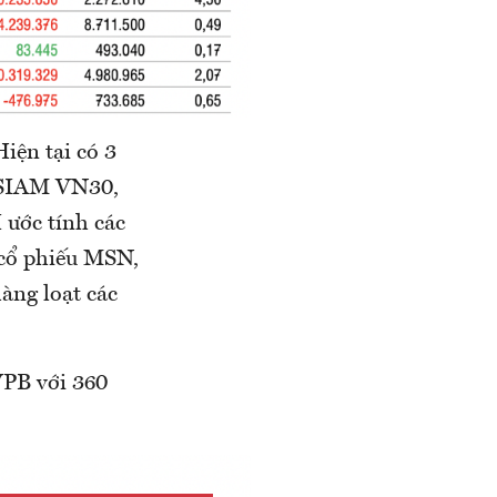
iện tại có 3
SSIAM VN30,
 ước tính các
 cổ phiếu MSN,
àng loạt các
VPB với 360