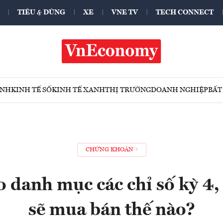
TIÊU & DÙNG
XE
VNE TV
TECH CONNECT
ÍNH
KINH TẾ SỐ
KINH TẾ XANH
THỊ TRƯỜNG
DOANH NGHIỆP
BẤT
CHỨNG KHOÁN
 danh mục các chỉ số kỳ 4,
sẽ mua bán thế nào?