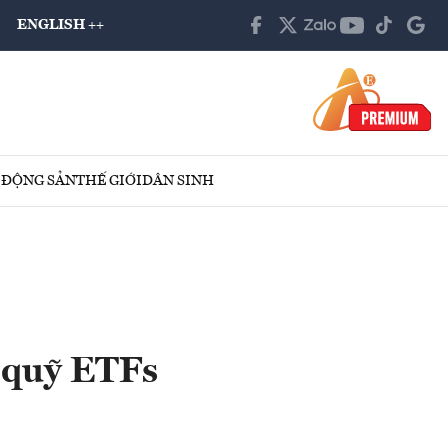
ENGLISH ++
 ĐỘNG SẢN
THẾ GIỚI
DÂN SINH
 quỹ ETFs