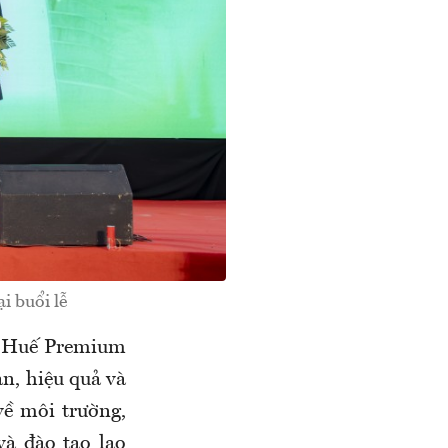
 buổi lễ
y Huế Premium
àn, hiệu quả và
ề môi trường,
và đào tạo lao