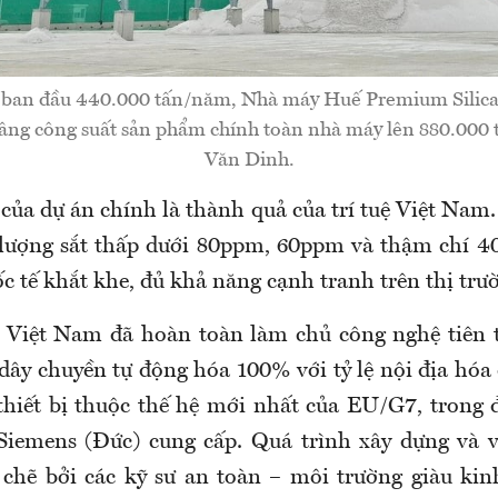
t ban đầu 440.000 tấn/năm, Nhà máy Huế Premium Silica
nâng công suất sản phẩm chính toàn nhà máy lên 880.000
Văn Dinh.
 của dự án chính là thành quả của trí tuệ Việt Nam
 lượng sắt thấp dưới 80ppm, 60ppm và thậm chí 
c tế khắt khe, đủ khả năng cạnh tranh trên thị trư
 Việt Nam đã hoàn toàn làm chủ công nghệ tiên 
dây chuyền tự động hóa 100% với tỷ lệ nội địa hóa
hiết bị thuộc thế hệ mới nhất của EU/G7, trong 
Siemens (Đức) cung cấp. Quá trình xây dựng và 
 chẽ bởi các kỹ sư an toàn – môi trường giàu ki