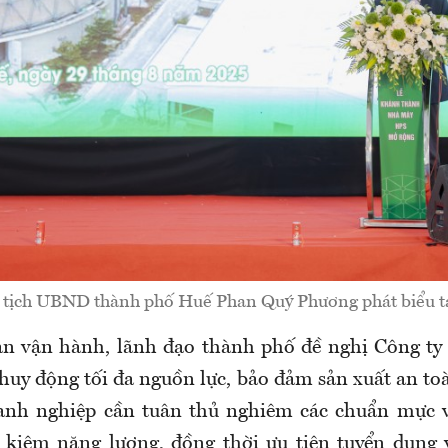
 tịch UBND thành phố Huế Phan Quý Phương phát biểu tại
oạn vận hành, lãnh đạo thành phố đề nghị Công t
c huy động tối đa nguồn lực, bảo đảm sản xuất an to
anh nghiệp cần tuân thủ nghiêm các chuẩn mực v
t kiệm năng lượng, đồng thời ưu tiên tuyển dụng 