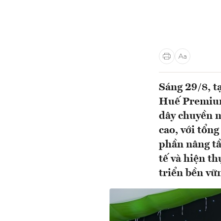
Sáng 29/8, 
Huế Premium
dây chuyền m
cao, với tổn
phần nâng tầ
tế và hiện t
triển bền vữ