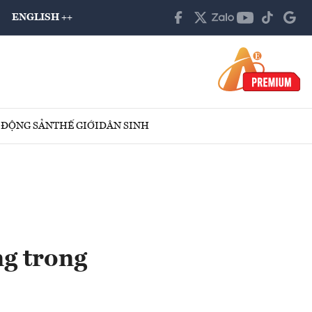
ENGLISH ++
 ĐỘNG SẢN
THẾ GIỚI
DÂN SINH
g trong