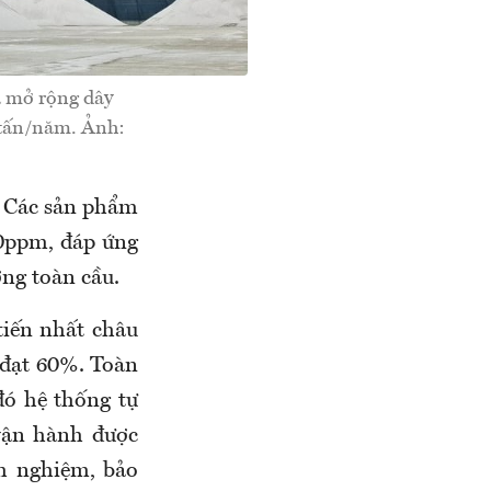
 mở rộng dây
 tấn/năm. Ảnh:
. Các sản phẩm
40ppm, đáp ứng
ờng toàn cầu.
tiến nhất châu
 đạt 60%. Toàn
đó hệ thống tự
vận hành được
nh nghiệm, bảo