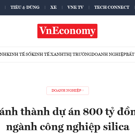
TIÊU & DÙNG
XE
VNE TV
TECH CONNECT
ÍNH
KINH TẾ SỐ
KINH TẾ XANH
THỊ TRƯỜNG
DOANH NGHIỆP
BẤT
DOANH NGHIỆP
ánh thành dự án 800 tỷ đồn
ngành công nghiệp silica