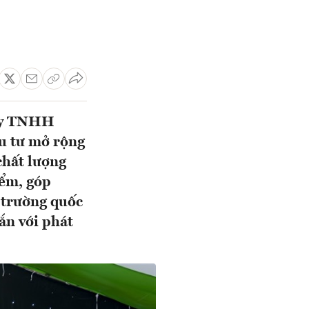
 ty TNHH
u tư mở rộng
chất lượng
iểm, góp
 trường quốc
ắn với phát