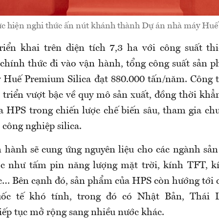
ực hiện nghi thức ấn nút khánh thành Dự án nhà máy Hu
iển khai trên diện tích 7,3 ha với công suất th
chính thức đi vào vận hành, tổng công suất sản 
 Huế Premium Silica đạt 880.000 tấn/năm. Công t
 triển vượt bậc về quy mô sản xuất, đồng thời khẳn
a HPS trong chiến lược chế biến sâu, tham gia chuỗ
công nghiệp silica.
 hành sẽ cung ứng nguyên liệu cho các ngành sản
c như tấm pin năng lượng mặt trời, kính TFT, kí
c… Bên cạnh đó, sản phẩm của HPS còn hướng tới 
uốc tế khó tính, trong đó có Nhật Bản, Thái L
tiếp tục mở rộng sang nhiều nước khác.