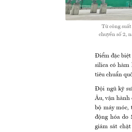
Từ công suấ
chuyền số 2, 
Điểm đặc biệt
silica có hàm
tiêu chuẩn quố
Đội ngũ kỹ sư
Âu, vận hành 
bộ máy móc, t
động hóa do 
giám sát chặt