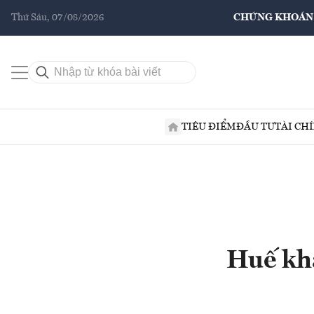
Thứ Sáu, 07/08/2026
CHỨNG KHOÁN
TIÊU ĐIỂM
ĐẦU TƯ
TÀI CH
Huế kh