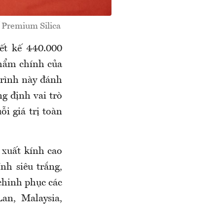
ế Premium Silica
iết kế 440.000
phẩm chính của
rình này đánh
g định vai trò
i giá trị toàn
 xuất kính cao
nh siêu trắng,
chinh phục các
an, Malaysia,