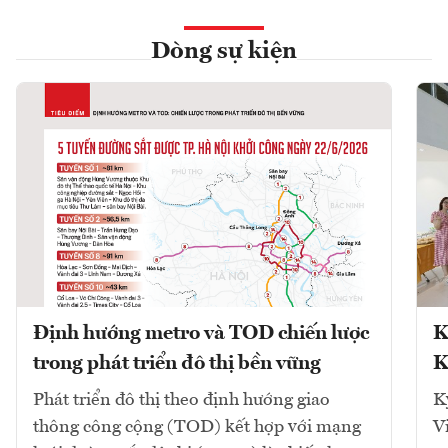
Dòng sự kiện
Định hướng metro và TOD chiến lược
K
trong phát triển đô thị bền vững
K
Phát triển đô thị theo định hướng giao
K
thông công cộng (TOD) kết hợp với mạng
V