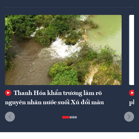
Thanh Hóa khẩn trương làm rõ
nguyên nhân nước suối Xú đổi màu
phí