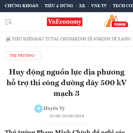
CHỨNG KHOÁN
TIÊU & DÙNG
XE
VNE TV
TECH CO
TIÊU ĐIỂM
ĐẦU TƯ
TÀI CHÍNH
KINH TẾ SỐ
KINH TẾ XANH
THỊ TRƯỜNG
Huy động nguồn lực địa phương
hỗ trợ thi công đường dây 500 kV
mạch 3
Huyền Vy
H
22:00, 01/06/2024
Thủ tướng Phạm Minh Chính đề nghị các