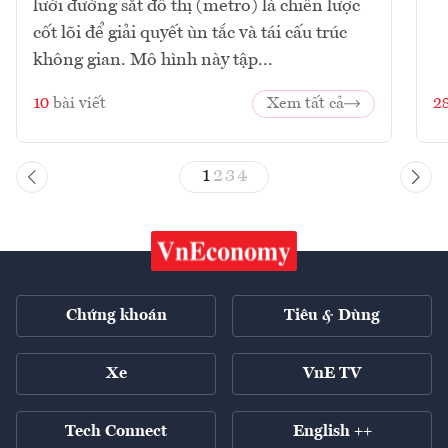
lưới đường sắt đô thị (metro) là chiến lược
cốt lõi để giải quyết ùn tắc và tái cấu trúc
không gian. Mô hình này tập...
10
bài viết
Xem tất cả
2
1
2
3
4
Chứng khoán
Tiêu & Dùng
Xe
VnE TV
Tech Connect
English ++