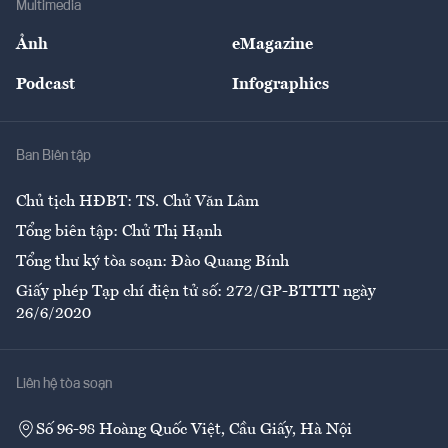
Multimedia
Sự kiện
Nhân lực
Ảnh
eMagazine
Đẹp +
An sinh
Podcast
Infographics
Giải trí
Y tế
Nhà
Ban Biên tập
Ẩm thực
Chủ tịch HĐBT: TS. Chử Văn Lâm
Tổng biên tập: Chử Thị Hạnh
Tổng thư ký tòa soạn: Đào Quang Bính
Giấy phép Tạp chí điện tử số: 272/GP-BTTTT ngày
26/6/2020
Liên hệ tòa soạn
Số 96-98 Hoàng Quốc Việt, Cầu Giấy, Hà Nội