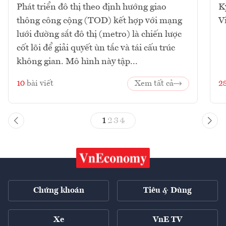
Phát triển đô thị theo định hướng giao
K
thông công cộng (TOD) kết hợp với mạng
V
lưới đường sắt đô thị (metro) là chiến lược
cốt lõi để giải quyết ùn tắc và tái cấu trúc
không gian. Mô hình này tập...
10
bài viết
Xem tất cả
2
1
2
3
4
Chứng khoán
Tiêu & Dùng
Xe
VnE TV