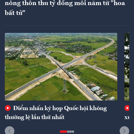
nông thôn thu tỷ đồng mỗi năm từ "hoa
bất tử"
Điểm nhấn kỳ họp Quốc hội không
thường lệ lần thứ nhất
xuấ