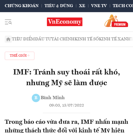
CHỨNG KHOÁN
TIÊU & DÙNG
XE
VNE TV
TECH CO
TIÊU ĐIỂM
ĐẦU TƯ
TÀI CHÍNH
KINH TẾ SỐ
KINH TẾ XANH
THẾ GIỚI
IMF: Tránh suy thoái rất khó,
nhưng Mỹ sẽ làm được
Bình Minh
B
09:03, 13/07/2022
Trong báo cáo vừa đưa ra, IMF nhấn mạnh
những thách thức đối với kinh tế Mỹ hiện