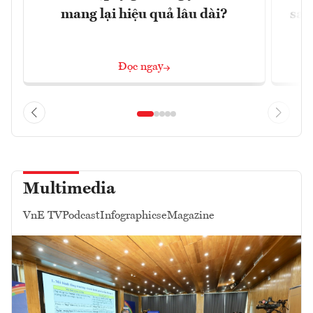
mang lại hiệu quả lâu dài?
sau
Đọc ngay
Multimedia
VnE TV
Podcast
Infographics
eMagazine