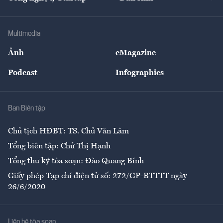
Tư vấn
Nông sản
Doanh nhân
Tư vấn Tiêu & Dùng
Infographics
Hạ tầng
Sức khỏe
Khung pháp lý
Doanh nghiệp
Địa phương
Thị trường
Bảo hiểm
Multimedia
Sự kiện
Nhân lực
Ảnh
eMagazine
Đẹp +
An sinh
Podcast
Infographics
Giải trí
Y tế
Nhà
Ban Biên tập
Ẩm thực
Chủ tịch HĐBT: TS. Chử Văn Lâm
Tổng biên tập: Chử Thị Hạnh
Tổng thư ký tòa soạn: Đào Quang Bính
Giấy phép Tạp chí điện tử số: 272/GP-BTTTT ngày
26/6/2020
Liên hệ tòa soạn