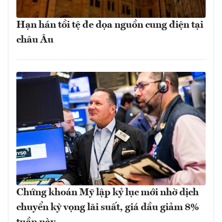
Hạn hán tồi tệ đe dọa nguồn cung điện tại
châu Âu
Chứng khoán Mỹ lập kỷ lục mới nhờ dịch
chuyển kỳ vọng lãi suất, giá dầu giảm 8%