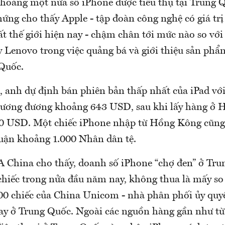
oảng một nửa số iPhone được tiêu thụ tại Trung Q
ứng cho thấy Apple - tập đoàn công nghệ có giá trị
t thế giới hiện nay - chậm chân tới mức nào so với 
 Lenovo trong việc quảng bá và giới thiệu sản phẩm
Quốc.
, anh dự định bán phiên bản thấp nhất của iPad với
tương đương khoảng 643 USD, sau khi lấy hàng ở 
00 USD. Một chiếc iPhone nhập từ Hồng Kông cũng
huận khoảng 1.000 Nhân dân tệ.
A China cho thấy, doanh số iPhone “chợ đen” ở Tru
hiếc trong nửa đầu năm nay, không thua là mấy so 
000 chiếc của China Unicom - nhà phân phối ủy quy
ay ở Trung Quốc. Ngoài các nguồn hàng gần như t