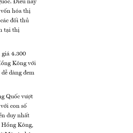
uốc. Điều này
 vốn hóa thị
các đối thủ
 tại thị
 giá 4.300
Hồng Kông với
 dễ dàng đem
ng Quốc vượt
với con số
ền duy nhất
ừ Hồng Kông,