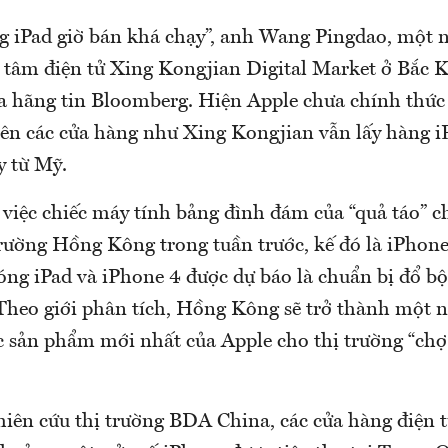
g iPad giờ bán khá chạy”, anh Wang Pingdao, một 
 tâm điện tử Xing Kongjian Digital Market ở Bắc Ki
a hãng tin Bloomberg. Hiện Apple chưa chính thức
ên các cửa hàng như Xing Kongjian vẫn lấy hàng i
y từ Mỹ.
 việc chiếc máy tính bảng đình đám của “quả táo” c
trường Hồng Kông trong tuần trước, kế đó là iPhone
sóng iPad và iPhone 4 được dự báo là chuẩn bị đổ b
 Theo giới phân tích, Hồng Kông sẽ trở thành một 
c sản phẩm mới nhất của Apple cho thị trường “chợ
iên cứu thị trường BDA China, các cửa hàng điện 