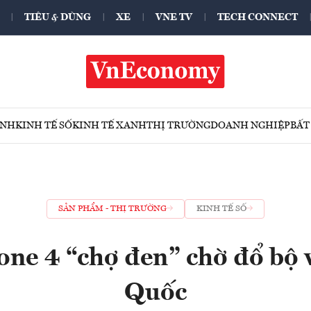
TIÊU & DÙNG
XE
VNE TV
TECH CONNECT
ÍNH
KINH TẾ SỐ
KINH TẾ XANH
THỊ TRƯỜNG
DOANH NGHIỆP
BẤT
SẢN PHẨM - THỊ TRƯỜNG
KINH TẾ SỐ
one 4 “chợ đen” chờ đổ bộ
Quốc