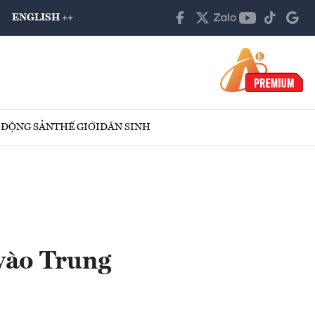
ENGLISH ++
 ĐỘNG SẢN
THẾ GIỚI
DÂN SINH
 vào Trung