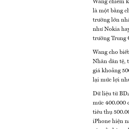
Wang chiếm kh
là một bằng ch
trường lớn nhấ
như Nokia hay
trường Trung 
Wang cho biết
Nhân dân tệ, 
giá khoảng 5
lại mức lợi n
Dữ liệu từ BD
mức 400.000 c
tiêu thụ 500.
iPhone hiện n