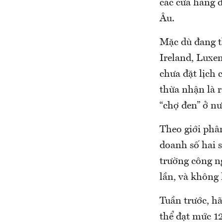
các cửa hàng 
Âu.
Mặc dù đang t
Ireland, Luxe
chưa đặt lịch 
thừa nhận là r
“chợ đen” ở nư
Theo giới phân
doanh số hai 
trường công n
lần, và không 
Tuần trước, h
thể đạt mức 12