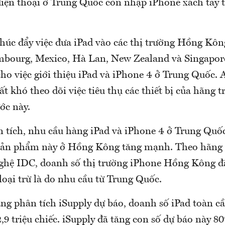
điện thoại ở Trung Quốc còn nhập iPhone xách tay 
húc đẩy việc đưa iPad vào các thị trường Hồng Kông
mbourg, Mexico, Hà Lan, New Zealand và Singapor
cho việc giới thiệu iPad và iPhone 4 ở Trung Quốc. 
ất khó theo dõi việc tiêu thụ các thiết bị của hãng t
ớc này.
 tích, nhu cầu hàng iPad và iPhone 4 ở Trung Quốc
sản phẩm này ở Hồng Kông tăng mạnh. Theo hãng p
ghệ IDC, doanh số thị trường iPhone Hồng Kông đã
loại trừ là do nhu cầu từ Trung Quốc.
ãng phân tích iSupply dự báo, doanh số iPad toàn c
,9 triệu chiếc. iSupply đã tăng con số dự báo này 8