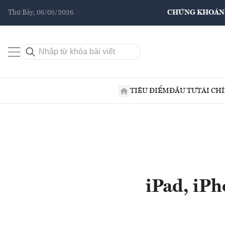
Thứ Bảy, 08/08/2026
CHỨNG KHOÁN
TIÊU ĐIỂM
ĐẦU TƯ
TÀI CH
iPad, iPh