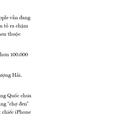
pple vẫn đang
n tỏ ra chậm
hen thuộc
 hơn 100.000
hượng Hải.
rung Quốc chưa
àng “chợ đen”
t chiếc iPhone