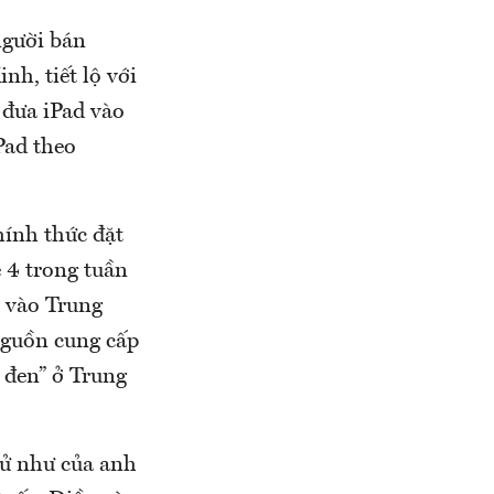
người bán
nh, tiết lộ với
 đưa iPad vào
Pad theo
hính thức đặt
 4 trong tuần
ộ vào Trung
nguồn cung cấp
 đen” ở Trung
tử như của anh