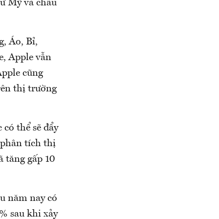
từ Mỹ và châu
, Áo, Bỉ,
e, Apple vẫn
Apple cũng
rên thị trường
 có thể sẽ đẩy
hân tích thị
 tăng gấp 10
ầu năm nay có
0% sau khi xảy