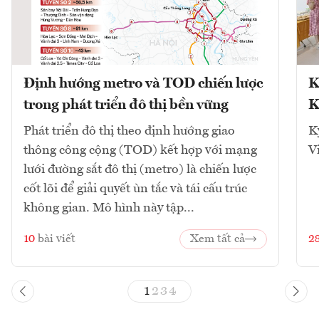
Định hướng metro và TOD chiến lược
K
trong phát triển đô thị bền vững
K
Phát triển đô thị theo định hướng giao
K
thông công cộng (TOD) kết hợp với mạng
V
lưới đường sắt đô thị (metro) là chiến lược
cốt lõi để giải quyết ùn tắc và tái cấu trúc
không gian. Mô hình này tập...
10
bài viết
Xem tất cả
2
1
2
3
4