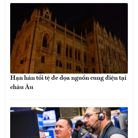
Hạn hán tồi tệ đe dọa nguồn cung điện tại
châu Âu