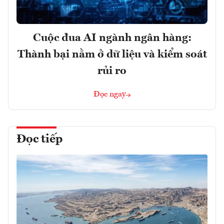
Cuộc đua AI ngành ngân hàng:
Thành bại nằm ở dữ liệu và kiểm soát
rủi ro
Đọc ngay
Đọc tiếp