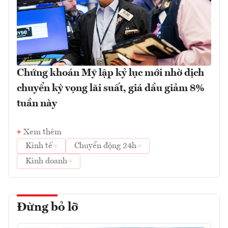
Chứng khoán Mỹ lập kỷ lục mới nhờ dịch
chuyển kỳ vọng lãi suất, giá dầu giảm 8%
tuần này
Xem thêm
Kinh tế
Chuyển động 24h
Kinh doanh
Đừng bỏ lỡ