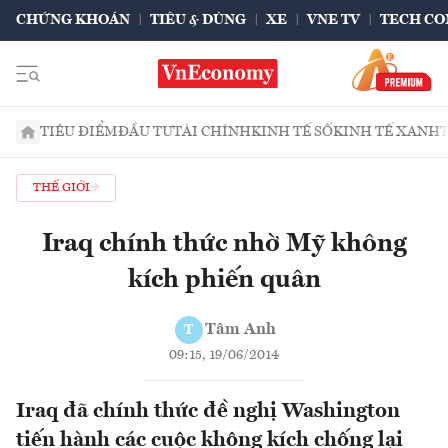
CHỨNG KHOÁN
TIÊU & DÙNG
XE
VNE TV
TECH CO
TIÊU ĐIỂM
ĐẦU TƯ
TÀI CHÍNH
KINH TẾ SỐ
KINH TẾ XANH
THẾ GIỚI
Iraq chính thức nhờ Mỹ không
kích phiến quân
Tâm Anh
T
09:15, 19/06/2014
Iraq đã chính thức đề nghị Washington
tiến hành các cuộc không kích chống lại