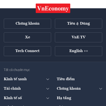
Chứng khoán
Tiêu & Dùng
Xe
VnE TV
Tech Connect
English ++
Tất cả chuyên mục
Kinh tế xanh
Tiêu điểm
Chuyển động xanh
Tài chính
Chứng khoán
Pháp lý
Ngân hàng
Doanh nghiệp niêm yết
Kinh tế số
Hạ tầng
Thương hiệu xanh
Thị trường vốn
Thị trường
Sản phẩm - Thị trường