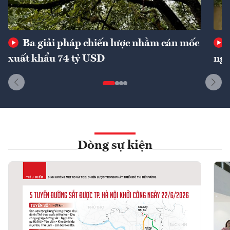
Ba giải pháp chiến lược nhằm cán mốc
xuất khẩu 74 tỷ USD
ngu
Dòng sự kiện