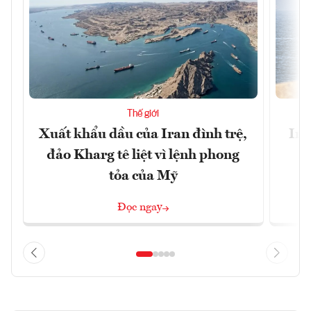
Thế giới
Xuất khẩu dầu của Iran đình trệ,
Ira
đảo Kharg tê liệt vì lệnh phong
tỏa của Mỹ
Đọc ngay