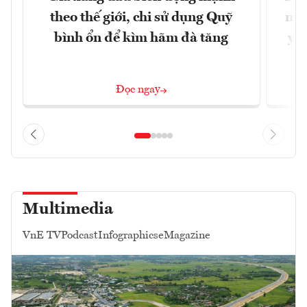
theo thế giới, chi sử dụng Quỹ
min
bình ổn để kìm hãm đà tăng
yêu
Đọc ngay
Multimedia
VnE TV
Podcast
Infographics
eMagazine