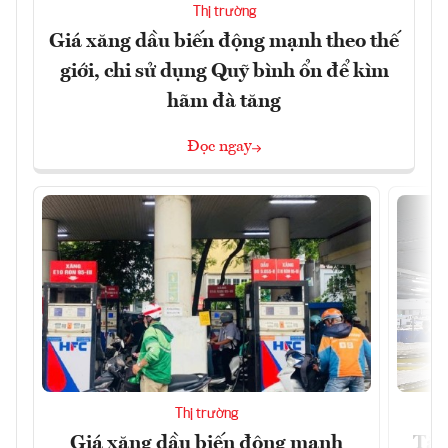
Thị trường
Giá xăng dầu biến động mạnh theo thế
giới, chi sử dụng Quỹ bình ổn để kìm
hãm đà tăng
Đọc ngay
Thị trường
Giá xăng dầu biến động mạnh
Tăn