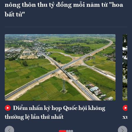
nông thôn thu tỷ đồng mỗi năm từ "hoa
bất tử"
Điểm nhấn kỳ họp Quốc hội không
thường lệ lần thứ nhất
xuấ