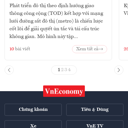
Phát triển đô thị theo định hướng giao
K
thông công cộng (TOD) kết hợp với mạng
V
lưới đường sắt đô thị (metro) là chiến lược
cốt lõi để giải quyết ùn tắc và tái cấu trúc
không gian. Mô hình này tập...
10
bài viết
Xem tất cả
2
1
2
3
4
Chứng khoán
Tiêu & Dùng
Xe
VnE TV