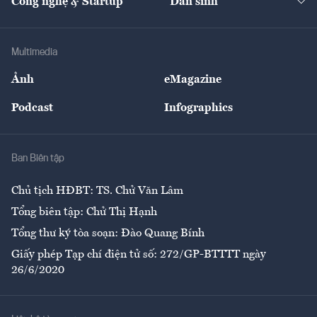
Công nghệ & Startup
Dân sinh
Tư vấn
Nông sản
Doanh nhân
Tư vấn Tiêu & Dùng
Infographics
Hạ tầng
Sức khỏe
Khung pháp lý
Doanh nghiệp
Địa phương
Thị trường
Bảo hiểm
Multimedia
Sự kiện
Nhân lực
Ảnh
eMagazine
Đẹp +
An sinh
Podcast
Infographics
Giải trí
Y tế
Nhà
Ban Biên tập
Ẩm thực
Chủ tịch HĐBT: TS. Chử Văn Lâm
Tổng biên tập: Chử Thị Hạnh
Tổng thư ký tòa soạn: Đào Quang Bính
Giấy phép Tạp chí điện tử số: 272/GP-BTTTT ngày
26/6/2020