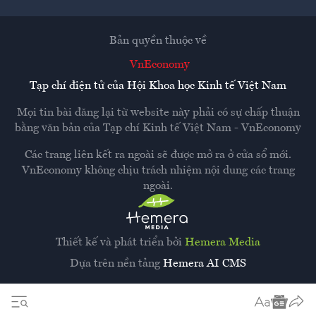
Bản quyền thuộc về
VnEconomy
Tạp chí điện tử của Hội Khoa học Kinh tế Việt Nam
Mọi tin bài đăng lại từ website này phải có sự chấp thuận
bằng văn bản của
Tạp chí Kinh tế Việt Nam - VnEconomy
Các trang liên kết ra ngoài sẽ được mở ra ở cửa sổ mới.
VnEconomy không chịu trách nhiệm nội dung các trang
ngoài.
Thiết kế và phát triển bởi
Hemera Media
Dựa trên nền tảng
Hemera AI CMS