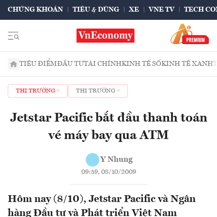
CHỨNG KHOÁN
TIÊU & DÙNG
XE
VNE TV
TECH CO
TIÊU ĐIỂM
ĐẦU TƯ
TÀI CHÍNH
KINH TẾ SỐ
KINH TẾ XANH
THỊ TRƯỜNG
THỊ TRƯỜNG
Jetstar Pacific bắt đầu thanh toán
vé máy bay qua ATM
Y Nhung
09:59, 08/10/2009
Hôm nay (8/10), Jetstar Pacific và Ngân
hàng Đầu tư và Phát triển Việt Nam