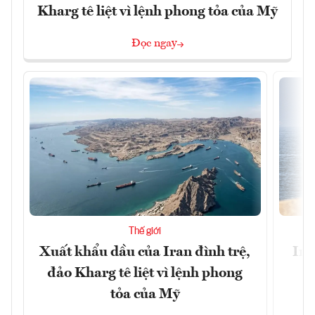
Kharg tê liệt vì lệnh phong tỏa của Mỹ
Đọc ngay
Thế giới
Xuất khẩu dầu của Iran đình trệ,
Ira
đảo Kharg tê liệt vì lệnh phong
tỏa của Mỹ