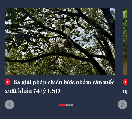
Ba giải pháp chiến lược nhằm cán mốc
xuất khẩu 74 tỷ USD
ngu