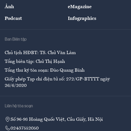
Sự kiện
Nhân lực
Ảnh
eMagazine
Đẹp +
An sinh
Podcast
Infographics
Giải trí
Y tế
Nhà
Ban Biên tập
Ẩm thực
Chủ tịch HĐBT: TS. Chử Văn Lâm
Tổng biên tập: Chử Thị Hạnh
Tổng thư ký tòa soạn: Đào Quang Bính
Giấy phép Tạp chí điện tử số: 272/GP-BTTTT ngày
26/6/2020
Liên hệ tòa soạn
Số 96-98 Hoàng Quốc Việt, Cầu Giấy, Hà Nội
02437552050