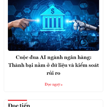
Cuộc đua AI ngành ngân hàng:
Thành bại nằm ở dữ liệu và kiểm soát
rủi ro
Đọc ngay
Đọc tiếp