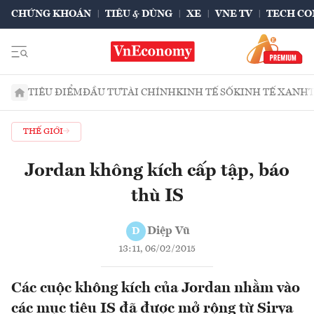
CHỨNG KHOÁN
TIÊU & DÙNG
XE
VNE TV
TECH CO
TIÊU ĐIỂM
ĐẦU TƯ
TÀI CHÍNH
KINH TẾ SỐ
KINH TẾ XANH
THẾ GIỚI
Jordan không kích cấp tập, báo
thù IS
Diệp Vũ
D
13:11, 06/02/2015
Các cuộc không kích của Jordan nhằm vào
các mục tiêu IS đã được mở rộng từ Sirya