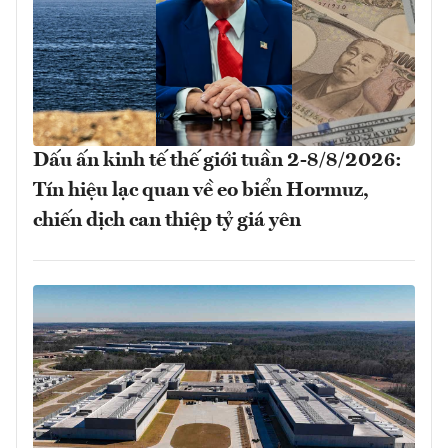
Dấu ấn kinh tế thế giới tuần 2-8/8/2026:
Tín hiệu lạc quan về eo biển Hormuz,
chiến dịch can thiệp tỷ giá yên