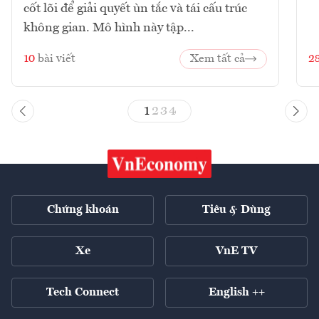
cốt lõi để giải quyết ùn tắc và tái cấu trúc
không gian. Mô hình này tập...
10
bài viết
Xem tất cả
2
1
2
3
4
Chứng khoán
Tiêu & Dùng
Xe
VnE TV
Tech Connect
English ++