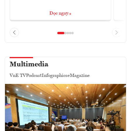
Đọc ngay
Multimedia
VnE TV
Podcast
Infographics
eMagazine