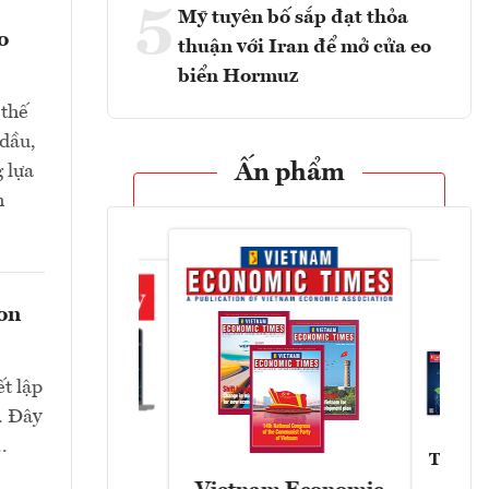
5
Mỹ tuyên bố sắp đạt thỏa
o
thuận với Iran để mở cửa eo
biển Hormuz
 thế
 dầu,
Ấn phẩm
 lựa
h
con
t lập
. Đây
.
Tạp chí
Askonomy