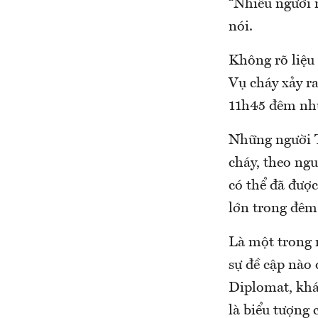
“Nhiều người 
nói.
Không rõ liệu
Vụ cháy xảy r
11h45 đêm nhữ
Những người Tr
cháy, theo ngu
có thể đã đượ
lớn trong đêm
Là một trong n
sự đề cập nào
Diplomat, khá
là biểu tượng