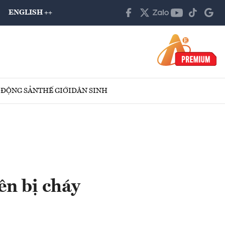
ENGLISH ++
 ĐỘNG SẢN
THẾ GIỚI
DÂN SINH
ên bị cháy