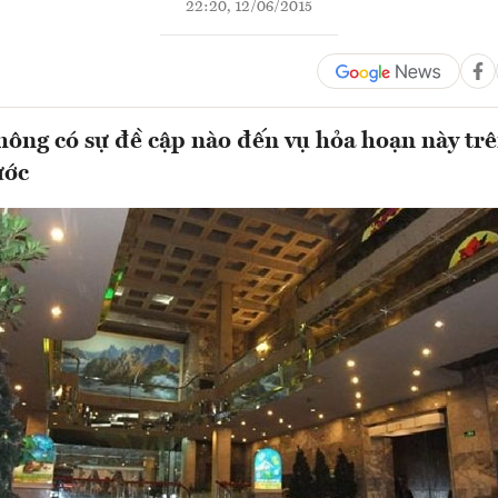
22:20, 12/06/2015
hông có sự đề cập nào đến vụ hỏa hoạn này tr
ước