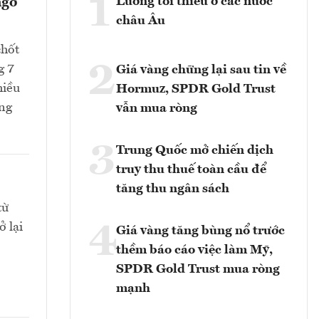
1
Lương tối thiểu ở các nước
ngờ
châu Âu
chốt
2
g 7
Giá vàng chững lại sau tin về
hiều
Hormuz, SPDR Gold Trust
ang
vẫn mua ròng
3
Trung Quốc mở chiến dịch
truy thu thuế toàn cầu để
tăng thu ngân sách
từ
4
 lại
Giá vàng tăng bùng nổ trước
thềm báo cáo việc làm Mỹ,
SPDR Gold Trust mua ròng
mạnh