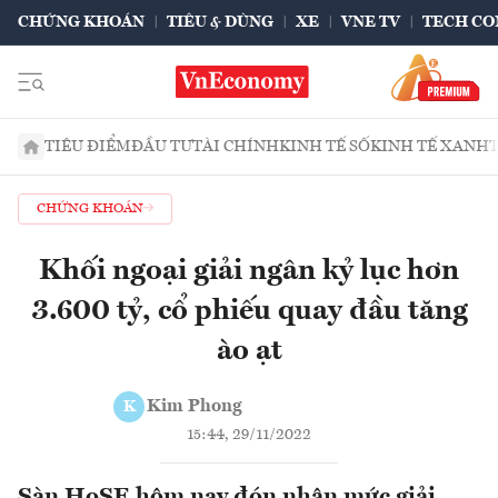
CHỨNG KHOÁN
TIÊU & DÙNG
XE
VNE TV
TECH CO
TIÊU ĐIỂM
ĐẦU TƯ
TÀI CHÍNH
KINH TẾ SỐ
KINH TẾ XANH
CHỨNG KHOÁN
Khối ngoại giải ngân kỷ lục hơn
3.600 tỷ, cổ phiếu quay đầu tăng
ào ạt
Kim Phong
K
15:44, 29/11/2022
Sàn HoSE hôm nay đón nhận mức giải