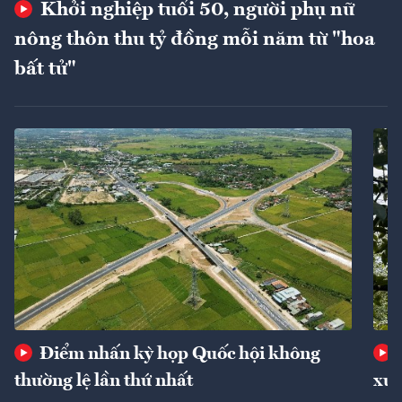
Khởi nghiệp tuổi 50, người phụ nữ
nông thôn thu tỷ đồng mỗi năm từ "hoa
bất tử"
Điểm nhấn kỳ họp Quốc hội không
thường lệ lần thứ nhất
xuấ