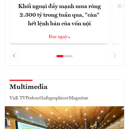
Khối ngoại đẩy mạnh mua ròng
SSI 
2.300 tỷ trong tuần qua, "cân"
hết lệnh bán của vốn nội
2/
Đọc ngay
Multimedia
VnE TV
Podcast
Infographics
eMagazine