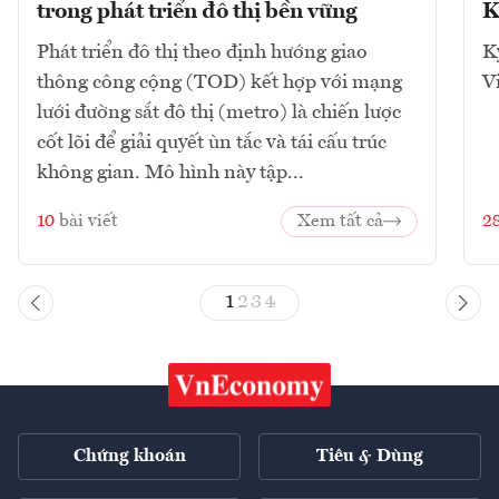
trong phát triển đô thị bền vững
K
Phát triển đô thị theo định hướng giao
K
thông công cộng (TOD) kết hợp với mạng
V
lưới đường sắt đô thị (metro) là chiến lược
cốt lõi để giải quyết ùn tắc và tái cấu trúc
không gian. Mô hình này tập...
10
bài viết
Xem tất cả
2
1
2
3
4
Chứng khoán
Tiêu & Dùng