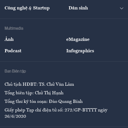
Kinh doanh
Kết nối
Tạp chí kinh tế Việt Nam
eMagazine
Nhà đầu tư
Du lịch
Công nghệ & Startup
Dân sinh
Tư vấn
Nông sản
Doanh nhân
Tư vấn Tiêu & Dùng
Infographics
Hạ tầng
Sức khỏe
Khung pháp lý
Doanh nghiệp
Địa phương
Thị trường
Bảo hiểm
Multimedia
Sự kiện
Nhân lực
Ảnh
eMagazine
Đẹp +
An sinh
Podcast
Infographics
Giải trí
Y tế
Nhà
Ban Biên tập
Ẩm thực
Chủ tịch HĐBT: TS. Chử Văn Lâm
Tổng biên tập: Chử Thị Hạnh
Tổng thư ký tòa soạn: Đào Quang Bính
Giấy phép Tạp chí điện tử số: 272/GP-BTTTT ngày
26/6/2020