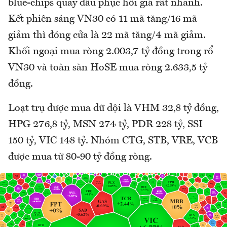
blue-chips quay đầu phục hồi giá rất nhanh.
Kết phiên sáng VN30 có 11 mã tăng/16 mã
giảm thì đóng cửa là 22 mã tăng/4 mã giảm.
Khối ngoại mua ròng 2.003,7 tỷ đồng trong rổ
VN30 và toàn sàn HoSE mua ròng 2.633,5 tỷ
đồng.
Loạt trụ được mua dữ dội là VHM 32,8 tỷ đồng,
HPG 276,8 tỷ, MSN 274 tỷ, PDR 228 tỷ, SSI
150 tỷ, VIC 148 tỷ. Nhóm CTG, STB, VRE, VCB
được mua từ 80-90 tỷ đồng ròng.